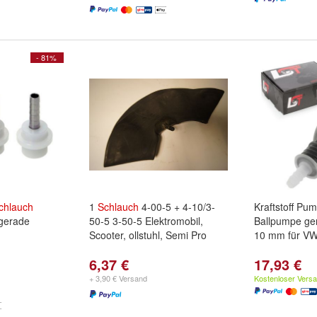
- 81%
chlauch
1
Schlauch
4-00-5 + 4-10/3-
Kraftstoff P
gerade
50-5 3-50-5 Elektromobil,
Ballpumpe g
Scooter, ollstuhl, Semi Pro
10 mm für V
6,37 €
17,93 €
+ 3,90 € Versand
Kostenloser Vers