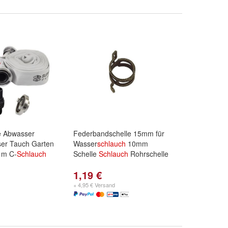
e Abwasser
Federbandschelle 15mm für
er Tauch Garten
Wasser
schlauch
10mm
 m C-
Schlauch
Schelle
Schlauch
Rohrschelle
1,19 €
+ 4,95 € Versand