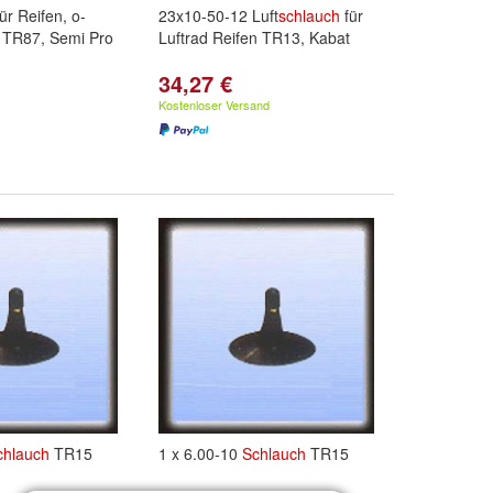
ür Reifen, o-
23x10-50-12 Luft
schlauch
für
en TR87, Semi Pro
Luftrad Reifen TR13, Kabat
34,27 €
Kostenloser Versand
chlauch
TR15
1 x 6.00-10
Schlauch
TR15