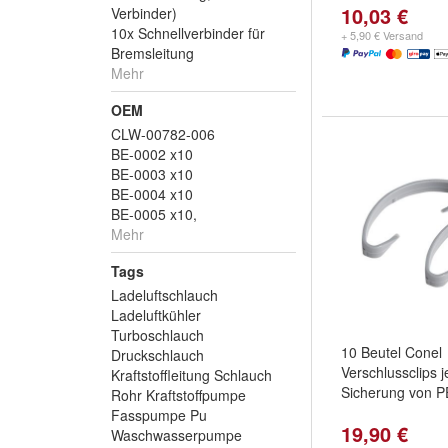
10,03 €
Verbinder)
10x Schnellverbinder für
+ 5,90 € Versand
Bremsleitung
Mehr
OEM
CLW-00782-006
BE-0002 x10
BE-0003 x10
BE-0004 x10
BE-0005 x10,
Mehr
Tags
Ladeluftschlauch
Ladeluftkühler
Turboschlauch
10 Beutel Conel
Druckschlauch
Verschlussclips 
Kraftstoffleitung Schlauch
Sicherung von P
Rohr Kraftstoffpumpe
Fasspumpe Pu
19,90 €
Waschwasserpumpe