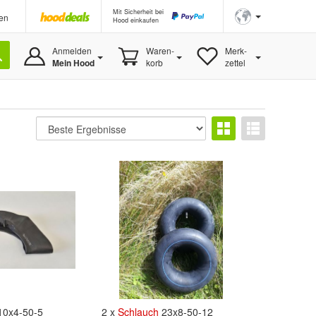
Mit Sicherheit bei
en
Hood einkaufen
Anmelden
Waren-
Merk-
Mein Hood
korb
zettel
0x4-50-5
2 x
Schlauch
23x8-50-12