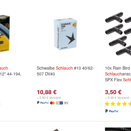
auch
Schwalbe
Schlauch
#10 40/62-
10x Rain Bird
12" 44-194,
507 DV40
Schlauch
ansc
SPX Flex
Sch
10,88 €
3,50 €
+ 5,90 € Versand
+ 5,49 € Versand