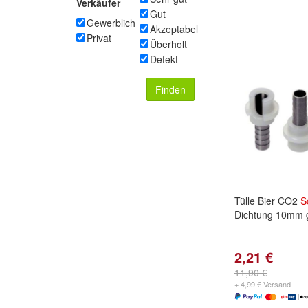
Verkäufer
Gut
Gewerblich
Akzeptabel
Privat
Überholt
Defekt
Finden
Tülle Bier CO2
S
Dichtung 10mm 
2,21 €
11,90 €
+ 4,99 € Versand