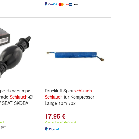
umpe Handpumpe
Druckluft Spiral
schlauch
erade
Schlauch
-Ø
Schlauch
für Kompressor
W SEAT SKODA
Länge 10m #02
17,95 €
and
Kostenloser Versand