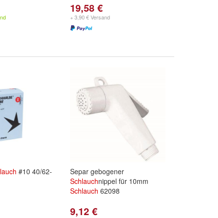
19,58 €
and
+ 3,90 € Versand
lauch
#10 40/62-
Separ gebogener
Schlauch
nippel für 10mm
Schlauch
62098
9,12 €