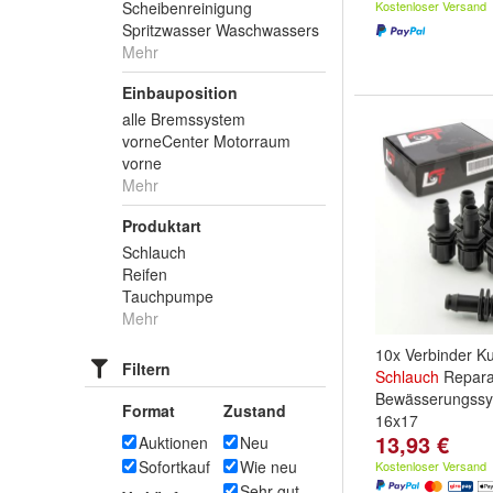
Scheibenreinigung
Kostenloser Versand
Spritzwasser Waschwassers
Mehr
Einbauposition
alle Bremssystem
vorneCenter Motorraum
vorne
Mehr
Produktart
Schlauch
Reifen
Tauchpumpe
Mehr
10x Verbinder K
Filtern
Schlauch
Repara
Bewässerungssy
Format
Zustand
16x17
13,93 €
Auktionen
Neu
Sofortkauf
Wie neu
Kostenloser Versand
Sehr gut