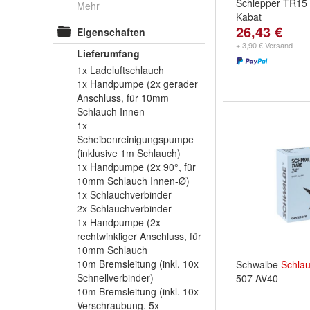
Schlepper TR15
Mehr
Kabat
26,43 €
Eigenschaften
+ 3,90 € Versand
Lieferumfang
1x Ladeluftschlauch
1x Handpumpe (2x gerader
Anschluss, für 10mm
Schlauch Innen-
1x
Scheibenreinigungspumpe
(inklusive 1m Schlauch)
1x Handpumpe (2x 90°, für
10mm Schlauch Innen-Ø)
1x Schlauchverbinder
2x Schlauchverbinder
1x Handpumpe (2x
rechtwinkliger Anschluss, für
10mm Schlauch
10m Bremsleitung (inkl. 10x
Schwalbe
Schla
Schnellverbinder)
507 AV40
10m Bremsleitung (inkl. 10x
Verschraubung, 5x