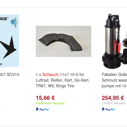
507 SCV10
1 x
Schlauch
11x7-10-5 für
Fäkalien Güll
Luftrad, Reifen, Kart, Go-Kart,
Schmutz wass
TR87, WV, Kings Tire
pumpe mit 10
15,66 €
254,95 €
Kostenloser Versand
+ 4,00 € Versand