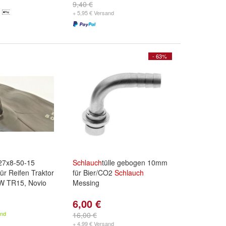
9,40 €
+ 5,95 € Versand
- 63%
7x8-50-15
Schlauch
tülle gebogen 10mm
ür Reifen Traktor
für Bier/CO2
Schlauch
W TR15, Novio
Messing
6,00 €
and
16,00 €
+ 4,99 € Versand