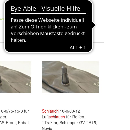
11,87 €
and
Kostenloser Versand
0-0/75-15-3 für
Schlauch
10-0/80-12
ger,
Luft
schlauch
für Reifen,
AS-Front, Kabat
TTraktor, Schlepper GV TR15,
Novio