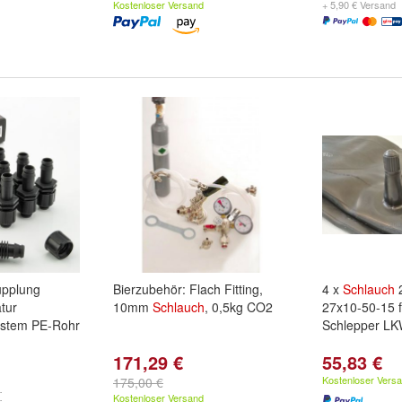
Kostenloser Versand
+ 5,90 € Versand
upplung
Bierzubehör: Flach Fitting,
4 x
Schlauch
2
tur
10mm
Schlauch
, 0,5kg CO2
27x10-50-15 f
stem PE-Rohr
Schlepper LK
171,29 €
55,83 €
Kostenloser Vers
175,00 €
Kostenloser Versand