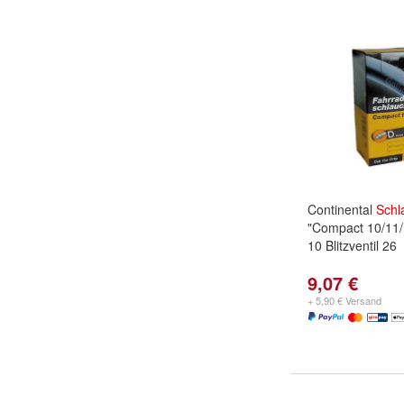
Continental
Schl
"Compact 10/11/
10 Blitzventil 26
9,07 €
+ 5,90 € Versand