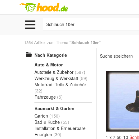
1364 Artikel zum Thema
"Schlauch 10er"
Nach Kategorie
Suche speichern
Auto & Motor
Autoteile & Zubehör
(587)
Werkzeug & Werkstatt
(59)
Motorrad: Teile & Zubehör
(32)
Fahrzeuge
(5)
Baumarkt & Garten
Garten
(150)
Bad & Küche
(53)
Installation & Erneuerbare
Energien
(30)
1 x 7.50-10
Schl