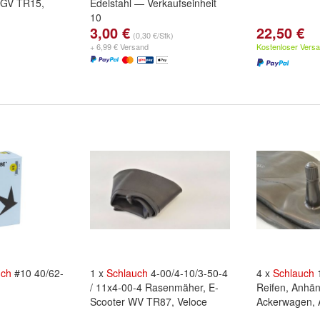
 GV TR15,
Edelstahl — Verkaufseinheit
10
3,00 €
22,50 €
(0,30 €/Stk)
+ 6,99 € Versand
Kostenloser Vers
uch
#10 40/62-
1 x
Schlauch
4-00/4-10/3-50-4
4 x
Schlauch
1
/ 11x4-00-4 Rasenmäher, E-
Reifen, Anhän
Scooter WV TR87, Veloce
Ackerwagen, 