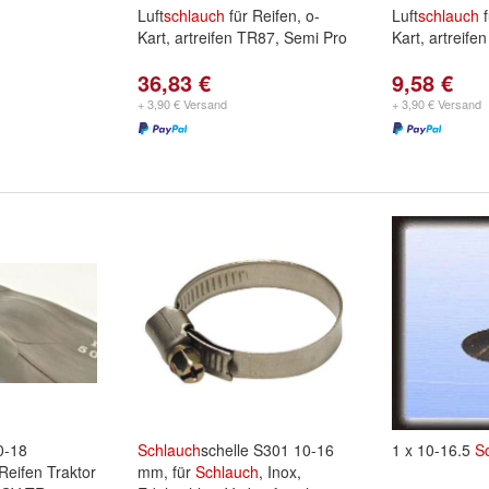
Luft
schlauch
für Reifen, o-
Luft
schlauch
f
Kart, artreifen TR87, Semi Pro
Kart, artreif
36,83 €
9,58 €
+ 3,90 € Versand
+ 3,90 € Versand
0-18
Schlauch
schelle S301 10-16
1 x 10-16.5
S
Reifen Traktor
mm, für
Schlauch
, Inox,