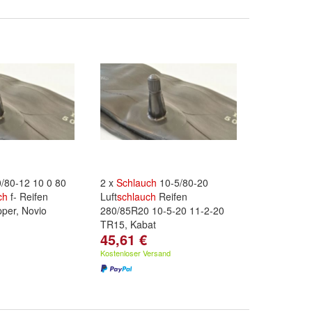
/80-12 10 0 80
2 x
Schlauch
10-5/80-20
ch
f- Reifen
Luft
schlauch
Reifen
pper, Novio
280/85R20 10-5-20 11-2-20
TR15, Kabat
45,61 €
Kostenloser Versand