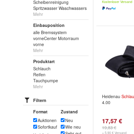
Scheibenreinigung
Kostenloser Versand
Spritzwasser Waschwassers
Mehr
Einbauposition
alle Bremssystem
vorneCenter Motorraum
vorne
Mehr
Produktart
Schlauch
Reifen
Tauchpumpe
Mehr
Heidenau
Schla
Filtern
4.00
Format
Zustand
17,57 €
Auktionen
Neu
Sofortkauf
Wie neu
19,83 €
+ 5,90 € Versand
Sehr gut