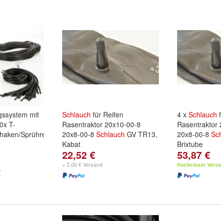
gssystem mit
Schlauch
für Reifen
4 x
Schlauch
f
10x T-
Rasentraktor 20x10-00-8
Rasentraktor
nhaken/Sprühregner
20x8-00-8
Schlauch
GV TR13,
20x8-00-8
Sc
Kabat
Brixtube
22,52 €
53,87 €
+ 2,00 € Versand
Kostenloser Vers