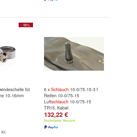
- 96%
indeschelle für
6 x
Schlauch
10-0/75-15-3 f
he 10-16mm
Reifen 10-0/75-15
Luft
schlauch
10-0/75-15
TR15, Kabat
132,22 €
Kostenloser Versand