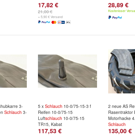
17,82 €
28,89 €
Kostenloser Vers
21,00 €
+ 5,90 € Versand
hubkarre 3-
5 x
Schlauch
10-0/75-15-3 f
2 neue AS Re
en
Schlauch
3-
Reifen 10-0/75-15
Rasentraktor
Luft
schlauch
10-0/75-15
Motorhacke 4.
TR15, Kabat
Schlauch
117,53 €
135,00 €