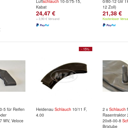
Luft
schlauch
10-0/75-15,
0/80-12 GV T
Kabat
12 Zoll)
24,47 €
21,38 €
+ 3,90 € Versand
Kostenloser Vers
- 15%
0-5 für Reifen
Heidenau
Schlauch
10/11 F,
2 x
Schlauch
f
oder
4.00
Rasentraktor
87 WV, Veloce
20x8-00-8
Sc
Brixtube