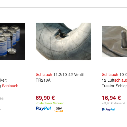
Schlauch
11.2/10-42 Ventil
Schlauch
10-0
keit
TR218A
12 Luft
schlau
ng
Schlauch
Traktor Schle
69,90 €
16,94 €
/l)
Kostenloser Versand
+ 3,90 € Versand