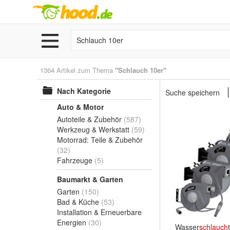
1364 Artikel zum Thema
"Schlauch 10er"
Nach Kategorie
Suche speichern
Auto & Motor
Autoteile & Zubehör
(587)
Werkzeug & Werkstatt
(59)
Motorrad: Teile & Zubehör
(32)
Fahrzeuge
(5)
Baumarkt & Garten
Garten
(150)
Bad & Küche
(53)
Installation & Erneuerbare
Energien
(30)
Wasser
schlauch