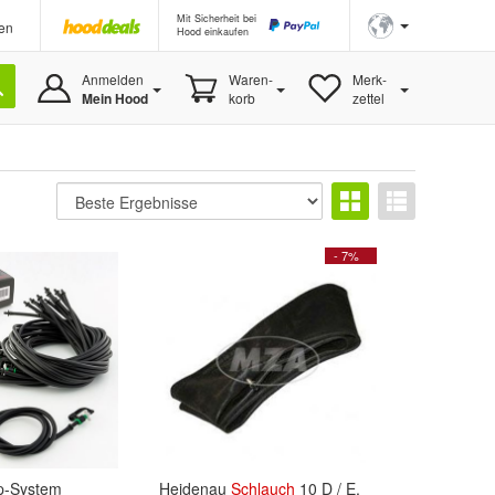
Mit Sicherheit bei
en
Hood einkaufen
Anmelden
Waren-
Merk-
Mein Hood
korb
zettel
- 7%
ip-System
Heidenau
Schlauch
10 D / E,