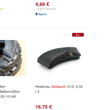
4,89 €
and
+ 3,90 € Versand
- 8%
ifen
Heidenau
Schlauch
10 D, 3.00
 Balkenmäher
| 3
00-10 inkl.
16,75 €