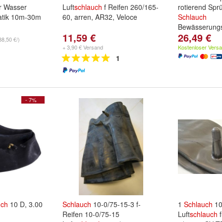
er Wasser
Luft
schlauch
f Reifen 260/165-
rotierend Spr
tik 10m-30m
60, arren, AR32, Veloce
Schlauch
Bewässerung
11,59 €
26,49 €
,
30 Meter
,
20
88,50 €/)
e ...
+ 3,90 € Versand
Kostenloser Vers
1
- 7%
uch
10 D, 3.00
Schlauch
10-0/75-15-3 f-
1
Schlauch
10
Reifen 10-0/75-15
Luft
schlauch
f