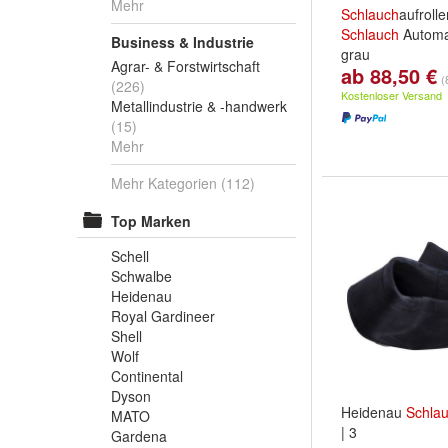
Mehr
Schlauch
aufroll
Schlauch
Automa
Business & Industrie
grau
Agrar- & Forstwirtschaft
ab 88,50 €
Länge:
15 Meter
(
(226)
Meter
und
weiter
Kostenloser Versand
Metallindustrie & -handwerk
(15)
Mehr
Mehr Kategorien
(112)
Top Marken
Schell
Schwalbe
Heidenau
Royal Gardineer
Shell
Wolf
Continental
Dyson
Heidenau
Schla
MATO
| 3
Gardena