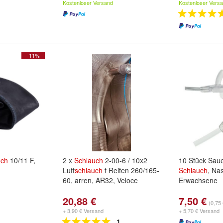
Kostenloser Versand
Kostenloser Vers
- 11%
uch
10/11 F,
2 x
Schlauch
2-00-6 / 10x2
10 Stück Sauer
Luft
schlauch
f Reifen 260/165-
Schlauch
, Nas
60, arren, AR32, Veloce
Erwachsene
20,88 €
7,50 €
(0,75 
+ 3,90 € Versand
+ 5,70 € Versand
1