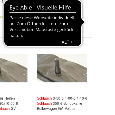
R15, Kabat (Gr-
rotierend mit
Schlauch
u.
Erdanker
47,99 €
and
Kostenloser Versand
ür Reifen
Schlauch
3-50-6 4-00-6 4-10-6
 20x10-00-8
Schlauch
350-6 Schubkarre
hlauch
GV,
Bollerwagen GV, Veloce