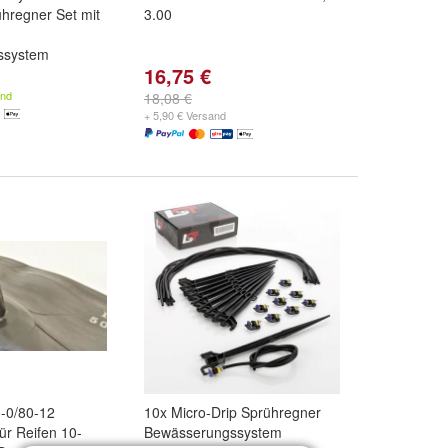
ühregner Set mit
3.00
ssystem
16,75 €
and
18,08 €
+ 5,90 € Versand
-0/80-12
10x Micro-Drip Sprühregner
ür Reifen 10-
Bewässerungssystem