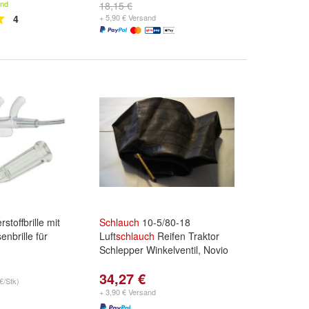
and
18,15 €
4
+ 5,90 € Versand
stoffbrille mit
Schlauch
10-5/80-18
enbrille für
Luft
schlauch
Reifen Traktor
Schlepper Winkelventil, Novio
34,27 €
€/Stk)
+ 3,90 € Versand