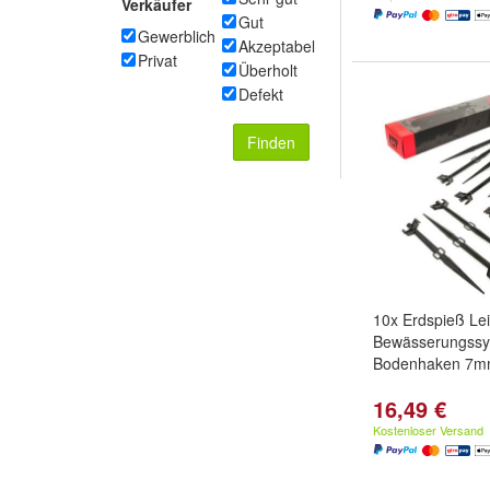
Verkäufer
Gut
Gewerblich
Akzeptabel
Privat
Überholt
Defekt
Finden
10x Erdspieß Lei
Bewässerungss
Bodenhaken 7
16,49 €
Kostenloser Versand