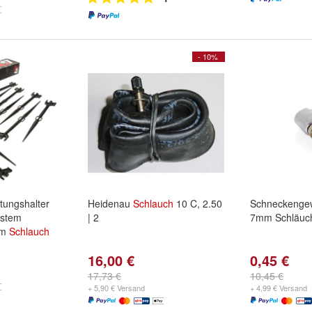
- 10%
tungshalter
Heidenau
Schlauch
10 C, 2.50
Schneckengew
ystem
| 2
7mm Schläuc
mm
Schlauch
16,00 €
0,45 €
17,73 €
10,45 €
+ 5,90 € Versand
+ 4,99 € Versand