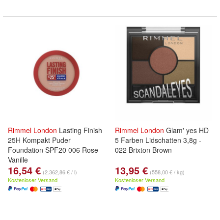
Rimmel
London
Lasting Finish
Rimmel
London
Glam' yes HD
25H Kompakt Puder
5 Farben Lidschatten 3,8g -
Foundation SPF20 006 Rose
022 Brixton Brown
Vanille
16,54 €
13,95 €
(2.362,86 € / l)
(558,00 € / kg)
Kostenloser Versand
Kostenloser Versand