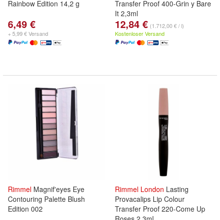
Rainbow Edition 14,2 g
Transfer Proof 400-Grin y Bare
It 2,3ml
6,49 €
12,84 €
(1.712,00 € / l)
+ 5,99 € Versand
Kostenloser Versand
Rimmel
Magnif'eyes Eye
Rimmel
London
Lasting
Contouring Palette Blush
Provacalips Lip Colour
Edition 002
Transfer Proof 220-Come Up
Roses 2,3ml