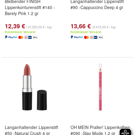
Bleibender FINISH
Langanhaltender Lippenstift
Lippenkonturenstift #140 -
#90 -Cappuccino Deep 4 gr
Barely Pink 1.2 gr
12,39 €
13,66 €
(10.325,00 € / kg)
(3.415,00 € / kg)
Kostenloser Versand
Kostenloser Versand
Langanhaltender Lippenstift
OH MEIN Praller! Lippenkolben
#50 -Natural Crush 4 gr
#090 -Slay Mode 1,2 gr