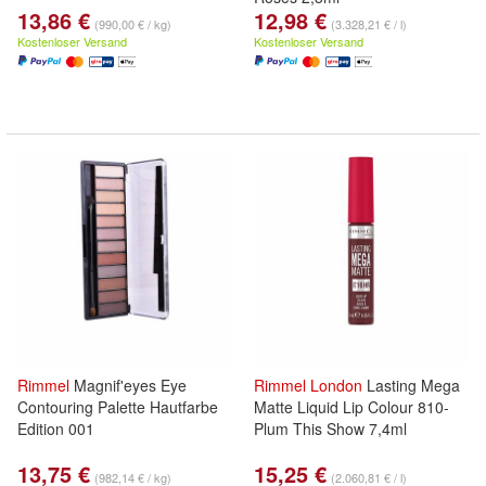
13,86 €
12,98 €
(990,00 € / kg)
(3.328,21 € / l)
Kostenloser Versand
Kostenloser Versand
Rimmel
Magnif'eyes Eye
Rimmel
London
Lasting Mega
Contouring Palette Hautfarbe
Matte Liquid Lip Colour 810-
Edition 001
Plum This Show 7,4ml
13,75 €
15,25 €
(982,14 € / kg)
(2.060,81 € / l)