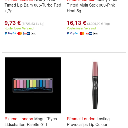
Tinted Lip Balm 005-Turbo Red
Tinted Multi Stick 003-Pink
1,7g
Heat 5g
9,73 €
16,13 €
(5.723,53 € / kg)
(3.226,00 € / kg)
Kostenloser Versand
Kostenloser Versand
Rimmel
London
Magnif´Eyes
Rimmel
London
Lasting
Lidschatten-Palette 011
Provocalips Lip Colour