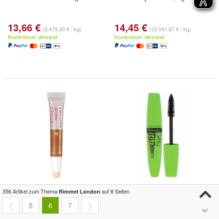
13,66 €
14,45 €
(3.415,00 € / kg)
(12.041,67 € / kg)
Kostenloser Versand
Kostenloser Versand
Lasting Finish Natural Medium
Scandaleyes LYCRA FLEX
356 Artikel zum Thema
auf 8 Seiten
Rimmel London
Coverage Cream Concealer
mascara #001-black
5
6
7
600 Dark 7 ml