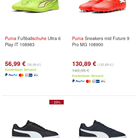
Puma
Fußball
schuhe
Ultra 6
Puma
Sneakers mid Future 9
Play IT 108983
Pro MG 108900
56,99 €
130,89 €
(56,99 €/)
(130,89 €/)
Kostenloser Versand
149,95 €
Kostenloser Versand
- 23%