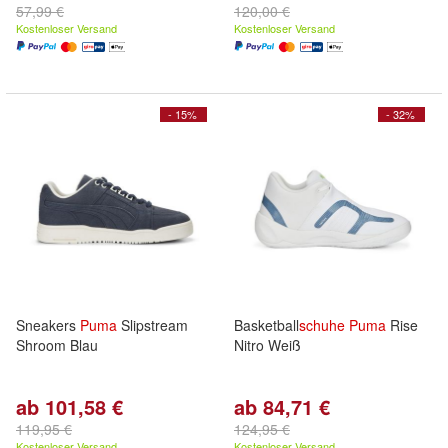
57,99 €
120,00 €
Kostenloser Versand
Kostenloser Versand
- 15%
- 32%
Sneakers
Puma
Slipstream
Basketball
schuhe
Puma
Rise
Shroom Blau
Nitro Weiß
ab 101,58 €
ab 84,71 €
119,95 €
124,95 €
Kostenloser Versand
Kostenloser Versand