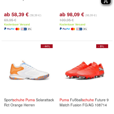
ab 58,39 €
ab 98,09 €
(58,39 €/)
(98,09 €/)
69,95 €
109,95 €
Kostenloser Versand
Kostenloser Versand
- 44%
- 8%
Sport
schuhe
Puma
Solarattack
Puma
Fußball
schuhe
Future 9
Rct Orange Herren
Match Fusion FG/AG 108714