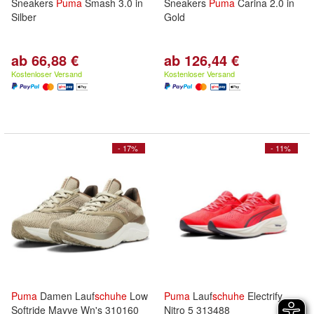
Sneakers
Puma
Smash 3.0 in
Sneakers
Puma
Carina 2.0 in
Silber
Gold
ab 66,88 €
ab 126,44 €
Kostenloser Versand
Kostenloser Versand
- 17%
- 11%
Puma
Damen Lauf
schuhe
Low
Puma
Lauf
schuhe
Electrify
Softride Mayve Wn's 310160
Nitro 5 313488