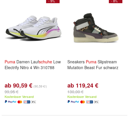
- 9%
- 8%
Puma
Damen Lauf
schuhe
Low
Sneakers
Puma
Slipstream
Electrify Nitro 4 Wn 310788
Mutation Beast Fur schwarz
ab 90,59 €
ab 119,24 €
(90,59 €/)
99,95 €
130,00 €
Kostenloser Versand
Kostenloser Versand