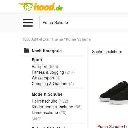
1088 Artikel zum Thema
"Puma Schuhe"
Nach Kategorie
Suche speichern
Sport
Ballsport
(585)
Fitness & Jogging
(217)
Wassersport
(4)
Camping & Outdoor
(2)
Mode & Schuhe
Herrenschuhe
(192)
Kindermode & -schuhe
(55)
Damenschuhe
(20)
Mehr
Puma
Schuhe
Lo