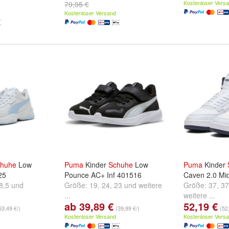
und
weitere ..
Kostenloser Vers
79,95 €
Kostenloser Versand
huhe
Low
Puma
Kinder
Schuhe
Low
Puma
Kinder
25
Pounce AC+ Inf 401516
Caven 2.0 Mi
8,5
und
Größe:
19
,
24
,
23
und
weitere
Größe:
37
,
37
...
weitere ...
ab 39,89 €
52,19 €
63,49 €/)
(39,89 €/)
(52
Kostenloser Versand
Kostenloser Vers