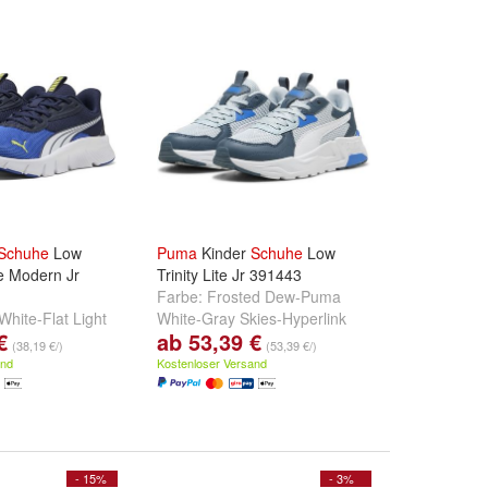
Schuhe
Low
Puma
Kinder
Schuhe
Low
e Modern Jr
Trinity Lite Jr 391443
Farbe:
Frosted Dew-Puma
hite-Flat Light
White-Gray Skies-Hyperlink
€
ab 53,39 €
lue-Puma White
,
Blue
und
+
(38,19 €/)
(53,39 €/)
y-Magic Rose
and
Kostenloser Versand
.
- 15%
- 3%