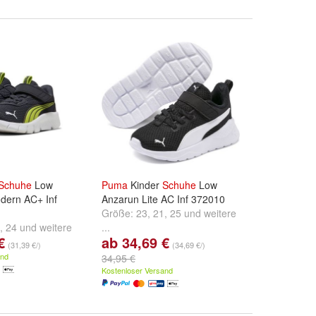
Schuhe
Low
Puma
Kinder
Schuhe
Low
dern AC+ Inf
Anzarun Lite AC Inf 372010
Größe:
23
,
21
,
25
und
weitere
,
24
und
weitere
...
€
ab 34,69 €
(31,39 €/)
(34,69 €/)
and
34,95 €
Kostenloser Versand