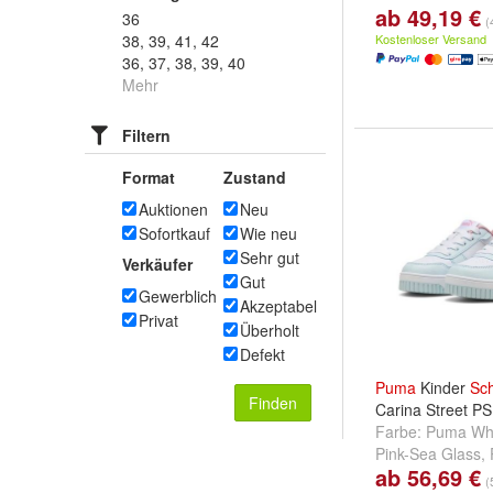
ab 49,19 €
36
(
38, 39, 41, 42
Kostenloser Versand
36, 37, 38, 39, 40
Mehr
Filtern
Format
Zustand
Auktionen
Neu
Sofortkauf
Wie neu
Sehr gut
Verkäufer
Gut
Gewerblich
Akzeptabel
Privat
Überholt
Defekt
Puma
Kinder
Sc
Finden
Carina Street P
Farbe:
Puma Whi
Pink-Sea Glass
,
ab 56,69 €
Haute Tropic-Pl
(