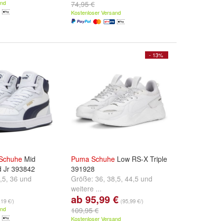
.
and
74,95 €
Kostenloser Versand
- 13%
Schuhe
Mid
Puma
Schuhe
Low RS-X Triple
d Jr 393842
391928
,5
,
36
und
Größe:
36
,
38,5
,
44,5
und
weitere ...
ab 95,99 €
,19 €/)
(95,99 €/)
and
109,95 €
Kostenloser Versand