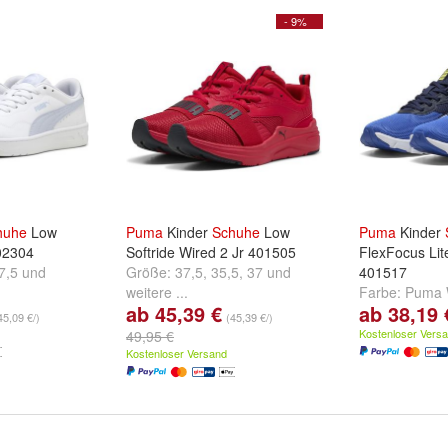
- 9%
huhe
Low
Puma
Kinder
Schuhe
Low
Puma
Kinder
402304
Softride Wired 2 Jr 401505
FlexFocus Lit
7,5
und
Größe:
37,5
,
35,5
,
37
und
401517
weitere ...
Farbe:
Puma W
ab 45,39 €
ab 38,19 
Gray
,
Vivid B
45,09 €/)
(45,39 €/)
Cool Mid Gra
Kostenloser Vers
49,95 €
und
weitere ..
Kostenloser Versand