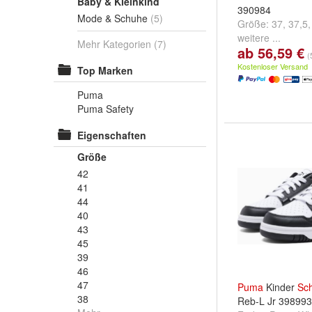
Baby & Kleinkind
390984
Mode & Schuhe
(5)
Größe:
37
,
37,5
weitere ...
Mehr Kategorien
(7)
ab 56,59 €
(
Kostenloser Versand
Top Marken
Puma
Puma Safety
Eigenschaften
Größe
42
41
44
40
43
45
39
46
47
Puma
Kinder
Sc
38
Reb-L Jr 398993