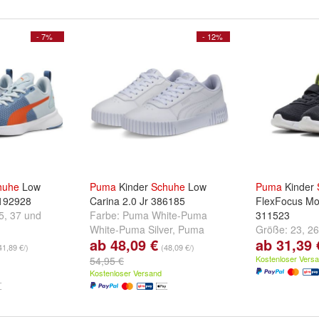
- 7%
- 12%
huhe
Low
Puma
Kinder
Schuhe
Low
Puma
Kinder
 192928
Carina 2.0 Jr 386185
FlexFocus Mo
5
,
37
und
Farbe:
Puma White-Puma
311523
White-Puma Silver
,
Puma
Größe:
23
,
26
ab 48,09 €
ab 31,39 
White-Green Illusion-Pure
...
41,89 €/)
(48,09 €/)
Green
und
+
Kostenloser Vers
54,95 €
Kostenloser Versand