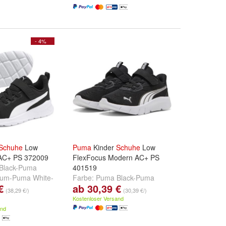
- 4%
Schuhe
Low
Puma
Kinder
Schuhe
Low
 AC+ PS 372009
FlexFocus Modern AC+ PS
Black-Puma
401519
lum-Puma White-
Farbe:
Puma Black-Puma
€
ab 30,39 €
m
und
+
White
,
Puma Black-Puma Pink-
(38,29 €/)
(30,39 €/)
Puma White
,
Vivid Blue-Puma
Kostenloser Versand
White
und
weitere ...
and