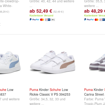
te-Dewdrop-
Größe:
40
,
42
,
44
und
weitere
Größe:
35,5
,
a White-
...
weitere ...
ab 52,49 €
ab 48,29 
a White-
38,29 €/)
(52,49 €/)
d
weitere ...
Kostenloser Versand
Kostenloser Vers
huhe
Low
Puma
Kinder
Schuhe
Low
Puma
Kinder
3837
Rickie Classic V PS 394253
Carina Street
7
und
weitere
Größe:
34,5
,
32
,
33
und
Farbe:
Puma 
weitere ...
Tropic-Plum 