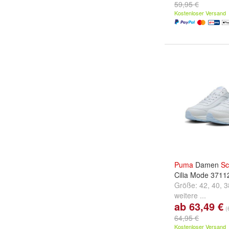
59,95 €
Kostenloser Versand
Puma
Damen
Sc
Cilia Mode 3711
Größe:
42
,
40
,
3
weitere ...
ab 63,49 €
(
64,95 €
Kostenloser Versand