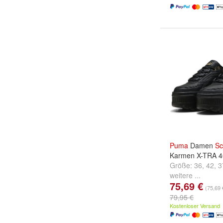
Puma
Damen
Sc
Karmen X-TRA 
Größe:
36
,
42
,
3
weitere ...
75,69 €
(75,69 
79,95 €
Kostenloser Versand