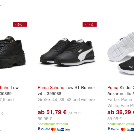
- 5%
- 14%
huhe
Low
Puma
Schuhe
Low ST Runner
Puma
Kinder
400369
v4 L 399068
Anzarun Lite
7,5
und
Größe:
44
,
39
,
48
und
weitere
Farbe:
Puma 
...
White
,
Pale P
ab 51,79 €
ab 38,29 
Midnight Plu
€/)
(51,79 €/)
59,95 €
39,95 €
Kostenloser Versand
Kostenloser Vers