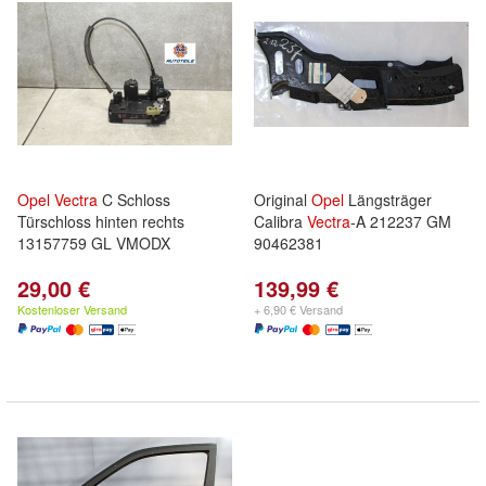
Opel
Vectra
C Schloss
Original
Opel
Längsträger
Türschloss hinten rechts
Calibra
Vectra
-A 212237 GM
13157759 GL VMODX
90462381
29,00 €
139,99 €
Kostenloser Versand
+ 6,90 € Versand