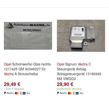
Opel
Scheinwerfer-Glas rechts
Opel
Signum
Vectra
C
1217425 GM 90348227 für
Steuergerät Airbag
Vectra
A Streuscheibe
Airbagsteuergerät 13186948
KM VWGQV
29,49 €
29,90 €
+ 6,90 € Versand
Kostenloser Versand