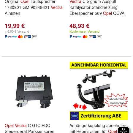
Original
Opel
Lautsprecher
Vectra
C Signum Auspuff
1780901 GM 90348621
Vectra
Katalysator Standheizung
A hinten
Eberspecher 569
Opel
QGVA
19,99 €
48,93 €
+ 6,90 € Versand
Kostenloser Versand
Opel
Vectra
C GTC PDC
Anhängerkupplung abnehmbar
Steuergerät Parksensoren
mit Hebelsystem für
Opel