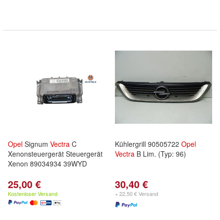
Opel
Signum
Vectra
C
Kühlergrill 90505722
Opel
Xenonsteuergerät Steuergerät
Vectra
B Lim. (Typ: 96)
Xenon 89034934 39WYD
25,00 €
30,40 €
Kostenloser Versand
+ 22,50 € Versand