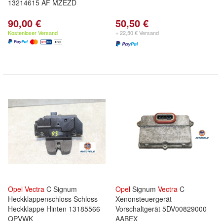
13214615 AF MZEZD
90,00 €
50,50 €
Kostenloser Versand
+ 22,50 € Versand
Opel
Vectra
C Signum
Opel
Signum
Vectra
C
Heckklappenschloss Schloss
Xenonsteuergerät
Heckklappe Hinten 13185566
Vorschaltgerät 5DV00829000
QPVWK
AABEX