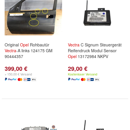
Original
Opel
Rohbautür
Vectra
C Signum Steuergerät
Vectra
-A links 124175 GM
Reifendruck Modul Sensor
90444357
Opel
13172984 NKPV
399,00 €
29,00 €
+ 150,00 € Versand
Kostenloser Versand