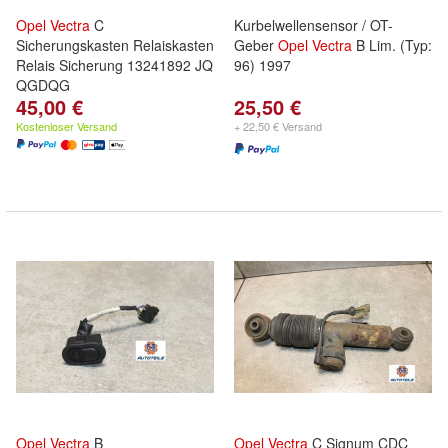
Opel
Vectra
C
Kurbelwellensensor / OT-
Sicherungskasten Relaiskasten
Geber
Opel
Vectra
B Lim. (Typ:
Relais Sicherung 13241892 JQ
96) 1997
QGDQG
45,00 €
25,50 €
Kostenloser Versand
+ 22,50 € Versand
Opel
Vectra
B
Opel
Vectra
C Signum CDC