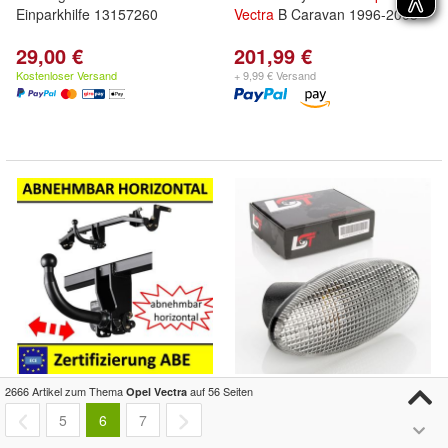
Einparkhilfe 13157260
Vectra
B Caravan 1996-2003
29,00 €
201,99 €
Kostenloser Versand
+ 9,99 € Versand
Anhängerkupplung abnehmbar
Blinkerleuchte Blinker
2666 Artikel zum Thema
auf 56 Seiten
Opel Vectra
mit Hebelsystem für
Opel
Seitenblinker Blinklicht
5
6
7
Vectra
C Caravan 2003-2008
Blinkleuchte für
Opel
Vectra
B