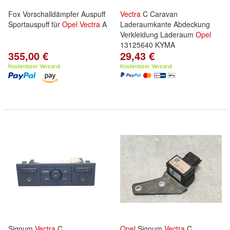
Fox Vorschalldämpfer Auspuff
Vectra
C Caravan
Sportauspuff für
Opel
Vectra
A
Laderaumkante Abdeckung
Verkleidung Laderaum
Opel
13125640 KYMA
355,00 €
29,43 €
Kostenloser Versand
Kostenloser Versand
Signum
Vectra
C
Opel
Signum
Vectra
C