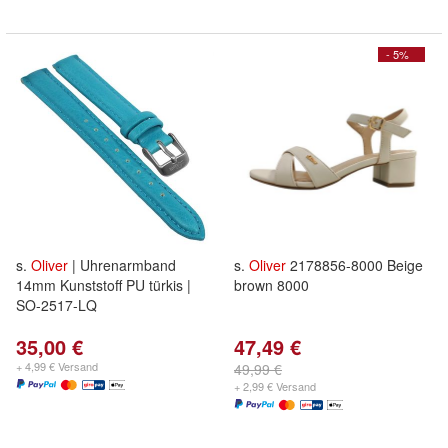
- 5%
s.
Oliver
| Uhrenarmband
s.
Oliver
2178856-8000 Beige
14mm Kunststoff PU türkis |
brown 8000
SO-2517-LQ
35,00 €
47,49 €
+ 4,99 € Versand
49,99 €
+ 2,99 € Versand