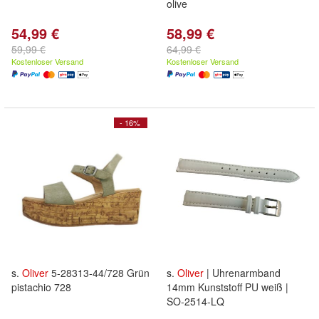
olive
54,99 €
58,99 €
59,99 €
64,99 €
Kostenloser Versand
Kostenloser Versand
- 16%
s.
Oliver
5-28313-44/728 Grün
s.
Oliver
| Uhrenarmband
pistachio 728
14mm Kunststoff PU weiß |
SO-2514-LQ