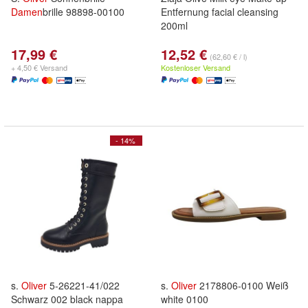
Damen
brille 98898-00100
Entfernung facial cleansing
200ml
17,99 €
12,52 €
(62,60 € / l)
+ 4,50 € Versand
Kostenloser Versand
- 14%
s.
Oliver
5-26221-41/022
s.
Oliver
2178806-0100 Weiß
Schwarz 002 black nappa
white 0100