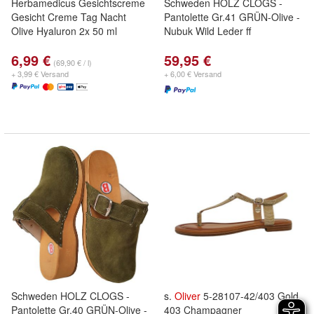
Herbamedicus Gesichtscreme
Schweden HOLZ CLOGS -
Gesicht Creme Tag Nacht
Pantolette Gr.41 GRÜN-Olive -
Olive Hyaluron 2x 50 ml
Nubuk Wild Leder ff
6,99 €
59,95 €
(69,90 € / l)
+ 3,99 € Versand
+ 6,00 € Versand
Schweden HOLZ CLOGS -
s.
Oliver
5-28107-42/403 Gold
Pantolette Gr.40 GRÜN-Olive -
403 Champagner