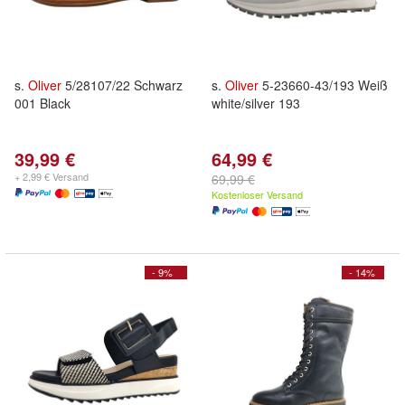
s.
Oliver
5/28107/22 Schwarz
s.
Oliver
5-23660-43/193 Weiß
001 Black
white/silver 193
39,99 €
64,99 €
+ 2,99 € Versand
69,99 €
Kostenloser Versand
- 9%
- 14%