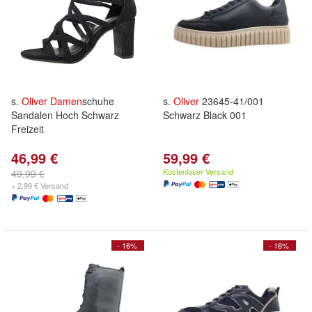
s.
Oliver
Damen
schuhe
s.
Oliver
23645-41/001
Sandalen Hoch Schwarz
Schwarz Black 001
Freizeit
46,99 €
59,99 €
Kostenloser Versand
49,99 €
+ 2,99 € Versand
- 16%
- 16%