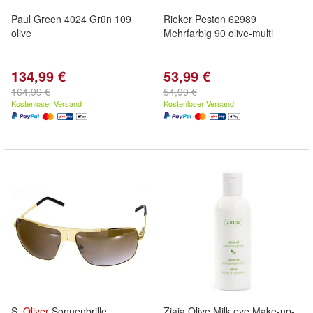
Paul Green 4024 Grün 109
Rieker Peston 62989
olive
Mehrfarbig 90 olive-multi
134,99 €
53,99 €
164,99 €
54,99 €
Kostenloser Versand
Kostenloser Versand
S.
Oliver
Sonnenbrille
Ziaja Olive Milk eye Make-up-