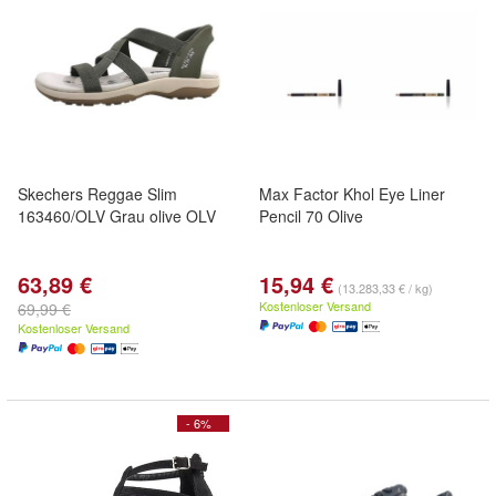
Skechers Reggae Slim
Max Factor Khol Eye Liner
163460/OLV Grau olive OLV
Pencil 70 Olive
63,89 €
15,94 €
(13.283,33 € / kg)
Kostenloser Versand
69,99 €
Kostenloser Versand
- 6%