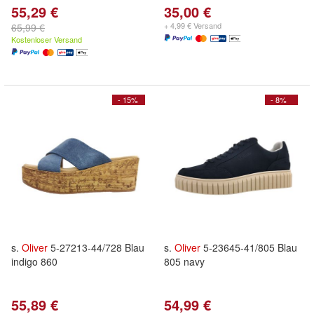
55,29 €
35,00 €
+ 4,99 € Versand
65,99 €
Kostenloser Versand
- 15%
- 8%
s.
Oliver
5-27213-44/728 Blau
s.
Oliver
5-23645-41/805 Blau
indigo 860
805 navy
55,89 €
54,99 €