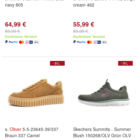
navy 805
cream 462
64,99 €
55,99 €
69,99 €
59,99 €
Kostenloser Versand
Kostenloser Versand
- 8%
- 9%
s.
Oliver
5-5-23645-39/337
Skechers Summits - Summer
Braun 337 Camel
Blush 150268/OLV Grün OLV