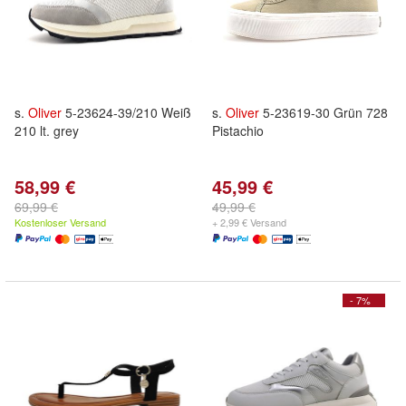
s.
Oliver
5-23624-39/210 Weiß
s.
Oliver
5-23619-30 Grün 728
210 lt. grey
Pistachio
58,99 €
45,99 €
69,99 €
49,99 €
Kostenloser Versand
+ 2,99 € Versand
- 7%