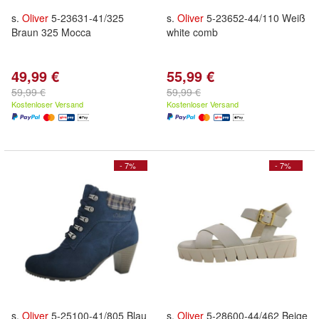
s.
Oliver
5-23631-41/325
s.
Oliver
5-23652-44/110 Weiß
Braun 325 Mocca
white comb
49,99 €
55,99 €
59,99 €
59,99 €
Kostenloser Versand
Kostenloser Versand
- 7%
- 7%
s.
Oliver
5-25100-41/805 Blau
s.
Oliver
5-28600-44/462 Beige