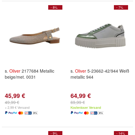
- 8%
- 7%
s.
Oliver
2177684 Metallic
s.
Oliver
5-23662-42/944 Weiß
beige/met. 0031
metallic 944
45,99 €
64,99 €
49,99 €
69,99 €
+ 2,99 € Versand
Kostenloser Versand
- 9%
- 14%