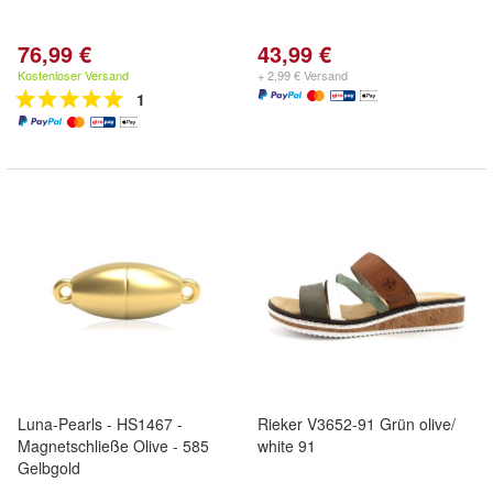
76,99 €
43,99 €
Kostenloser Versand
+ 2,99 € Versand
1
Luna-Pearls - HS1467 -
Rieker V3652-91 Grün olive/
Magnetschließe Olive - 585
white 91
Gelbgold