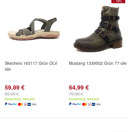
- 19%
Skechers 163117 Grün OLV
Mustang 1339502 Grün 77 oliv
oliv
59,89 €
64,99 €
59,99 €
79,99 €
Kostenloser Versand
Kostenloser Versand