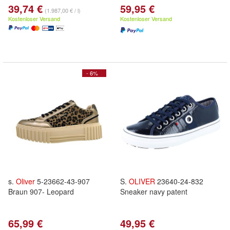
39,74 €
59,95 €
(1.987,00 € / l)
Kostenloser Versand
Kostenloser Versand
- 6%
s.
Oliver
5-23662-43-907
S.
OLIVER
23640-24-832
Braun 907- Leopard
Sneaker navy patent
65,99 €
49,95 €