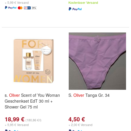
+ 5,99 € Versand
Kostenloser Versand
s.
Oliver
Scent of You Woman
S.
Oliver
Tanga Gr. 34
Geschenkset EdT 30 ml +
Shower Gel 75 ml
18,99 €
4,50 €
(180,86 €/l)
+ 5,95 € Versand
+ 2,00 € Versand