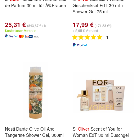
de Parfum 30 ml für Å¾Frauen
Geschenkset EdT 30 ml +
Shower Gel 75 ml
25,31 €
17,99 €
(843,67 € / l)
(171,33 €/l)
Kostenloser Versand
+ 5,95 € Versand
1
Nesti Dante Olive Oil And
S.
Oliver
Scent of You for
Tangerine Shower Gel, 300ml
Woman EdT 30 ml Duschgel