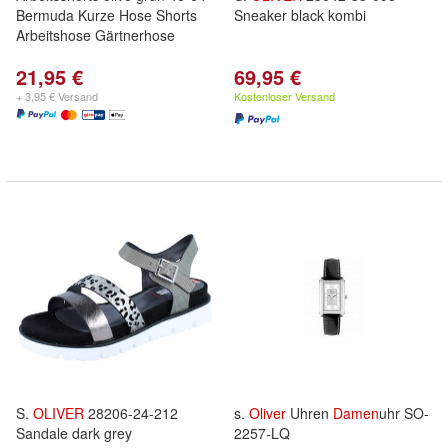
Bermuda Kurze Hose Shorts
Sneaker black kombi
Arbeitshose Gärtnerhose
21,95 €
69,95 €
+ 3,95 € Versand
Kostenloser Versand
S.
OLIVER
28206-24-212
s.
Oliver
Uhren
Damen
uhr SO-
Sandale dark grey
2257-LQ