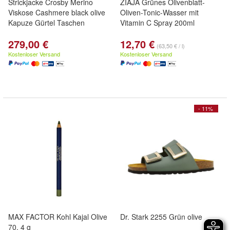
Strickjacke Crosby Merino
ZIAJA Grünes Olivenblatt-
Viskose Cashmere black olive
Oliven-Tonic-Wasser mit
Kapuze Gürtel Taschen
Vitamin C Spray 200ml
279,00 €
12,70 €
(63,50 € / l)
Kostenloser Versand
Kostenloser Versand
- 11%
MAX FACTOR Kohl Kajal Olive
Dr. Stark 2255 Grün olive
70, 4 g