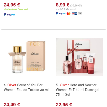
24,95 €
8,99 €
(35,96 €/l)
Kostenloser Versand
+ 4,90 € Versand
s.
Oliver
Scent of You For
S.
Oliver
Here and Now for
Women Eau de Toilette 30 ml
Woman EdT 30 ml Duschgel
75 ml Set
24,49 €
22,95 €