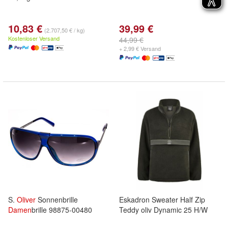
10,83 €
39,99 €
(2.707,50 € / kg)
Kostenloser Versand
44,99 €
+ 2,99 € Versand
S.
Oliver
Sonnenbrille
Eskadron Sweater Half Zip
Damen
brille 98875-00480
Teddy oliv Dynamic 25 H/W