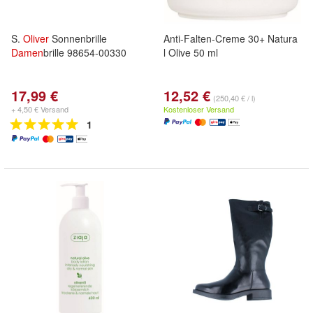
S.
Oliver
Sonnenbrille
Anti-Falten-Creme 30+ Natura
Damen
brille 98654-00330
l Olive 50 ml
17,99 €
12,52 €
(250,40 € / l)
+ 4,50 € Versand
Kostenloser Versand
1