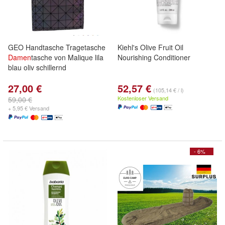
GEO Handtasche Tragetasche
Kiehl's Olive Fruit Oil
Damen
tasche von Malique lila
Nourishing Conditioner
blau oliv schillernd
27,00 €
52,57 €
(105,14 € / l)
Kostenloser Versand
59,00 €
+ 5,95 € Versand
- 6%