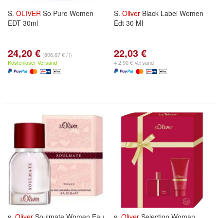
S.
OLIVER
So Pure Women
S.
Oliver
Black Label Women
EDT 30ml
Edt 30 Ml
24,20 €
22,03 €
(806,67 € / l)
Kostenloser Versand
+ 2,90 € Versand
s.
Oliver
Soulmate Women Eau
s.
Oliver
Selection Woman