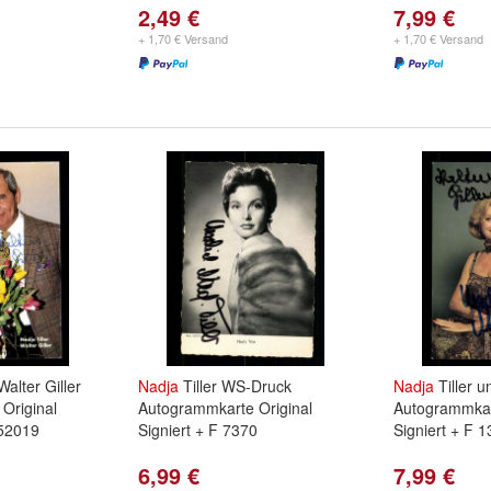
2,49 €
7,99 €
+ 1,70 € Versand
+ 1,70 € Versand
Walter Giller
Nadja
Tiller WS-Druck
Nadja
Tiller u
Original
Autogrammkarte Original
Autogrammkar
152019
Signiert + F 7370
Signiert + F 
6,99 €
7,99 €