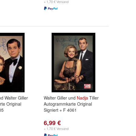
+ 1,70 € Versand
nd Walter Giller
Walter Giller und
Nadja
Tiller
te Original
Autogrammkarte Original
05
Signiert + F 4061
6,99 €
+ 1,70 € Versand