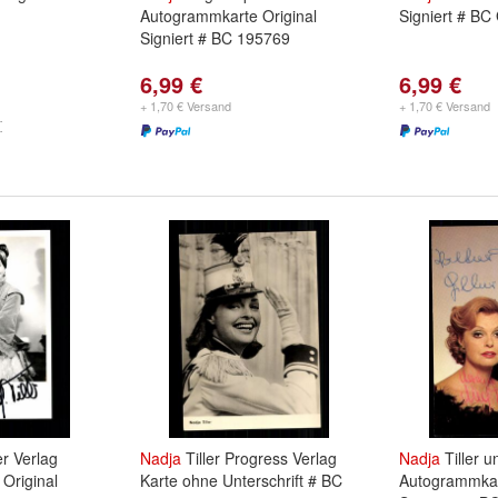
Autogrammkarte Original
Signiert # BC
Signiert # BC 195769
6,99 €
6,99 €
+ 1,70 € Versand
+ 1,70 € Versand
er Verlag
Nadja
Tiller Progress Verlag
Nadja
Tiller u
Original
Karte ohne Unterschrift # BC
Autogrammkar