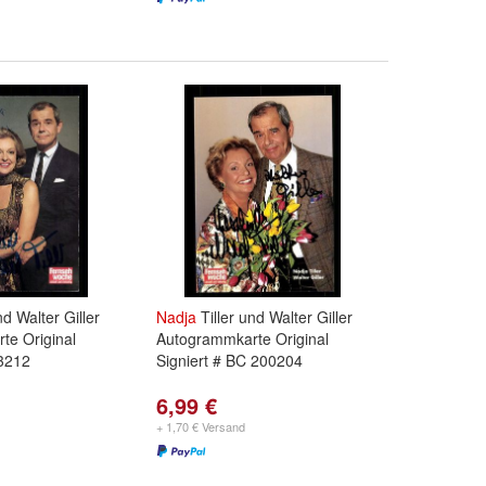
nd Walter Giller
Nadja
Tiller und Walter Giller
te Original
Autogrammkarte Original
13212
Signiert # BC 200204
6,99 €
+ 1,70 € Versand