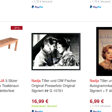
+ 1,70 € Versand
+ 1,70 € Versand
- 21%
JA
3-Sitzer
Nadja
Tiller und OW Fischer
Nadja
Tiller u
k Teakbraun
Original Pressefoto Original
Autogrammkar
etterfest
Signiert ## G 10761
Signiert + F 4
16,99 €
6,99 €
Kostenloser Versand
+ 1,70 € Versand