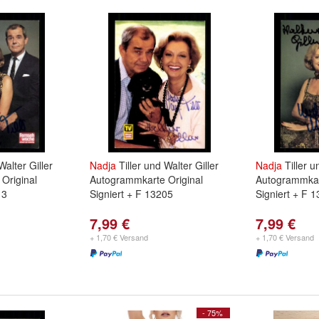
Walter Giller
Nadja
Tiller und Walter Giller
Nadja
Tiller u
Original
Autogrammkarte Original
Autogrammkar
13
Signiert + F 13205
Signiert + F 
7,99 €
7,99 €
+ 1,70 € Versand
+ 1,70 € Versand
- 75%