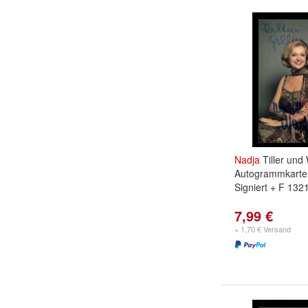
Nadja
Tiller und 
Autogrammkarte 
Signiert + F 132
7,99 €
+ 1,70 € Versand