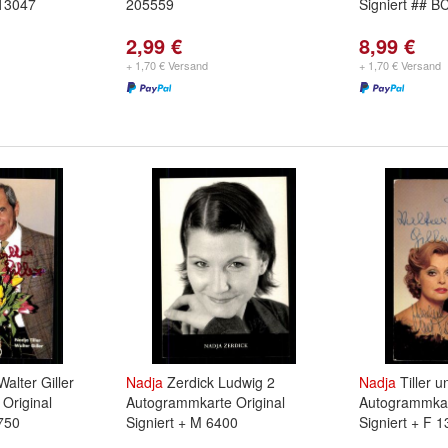
113047
205559
Signiert ## B
2,99 €
8,99 €
+ 1,70 € Versand
+ 1,70 € Versand
Walter Giller
Nadja
Zerdick Ludwig 2
Nadja
Tiller u
Original
Autogrammkarte Original
Autogrammkar
750
Signiert + M 6400
Signiert + F 