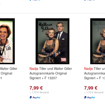
Walter Giller
Nadja
Tiller und Walter Giller
Nadja
Tiller u
Original
Autogrammkarte Original
Autogrammkar
91
Signiert + F 13207
Signiert + F 
7,99 €
7,99 €
+ 1,70 € Versand
+ 1,70 € Versand