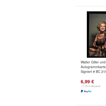
Walter Giller un
Autogrammkarte 
Signiert # BC 2
6,99 €
+ 1,70 € Versand