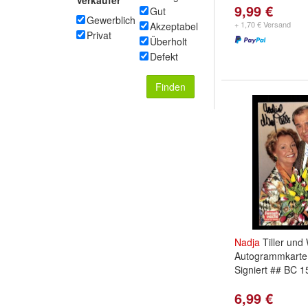
Verkäufer
9,99 €
Gut
Gewerblich
+ 1,70 € Versand
Akzeptabel
Privat
Überholt
Defekt
Finden
Nadja
Tiller und 
Autogrammkarte 
Signiert ## BC 
6,99 €