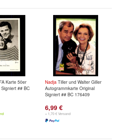
UFA Karte 50er
Nadja
Tiller und Walter Giller
 Signiert ## BC
Autogrammkarte Original
Signiert ## BC 176409
6,99 €
and
+ 1,70 € Versand