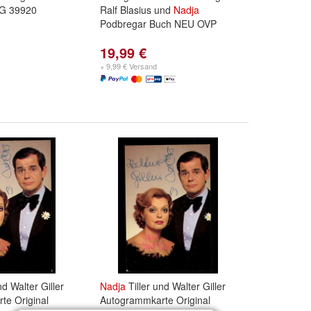
 G 39920
Ralf Blasius und
Nadja
Podbregar Buch NEU OVP
19,99 €
+ 9,99 € Versand
nd Walter Giller
Nadja
Tiller und Walter Giller
te Original
Autogrammkarte Original