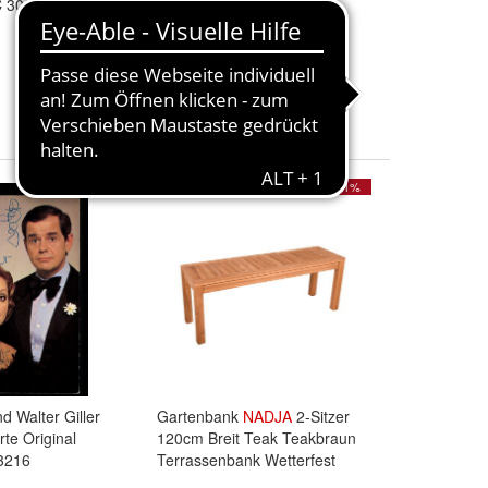
C 30655
Signiert # BC 137311
7,99 €
+ 1,70 € Versand
- 21%
nd Walter Giller
Gartenbank
NADJA
2-Sitzer
te Original
120cm Breit Teak Teakbraun
13216
Terrassenbank Wetterfest