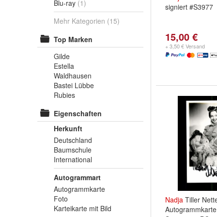
Blu-ray
(1)
signiert #S3977
Mehr Kategorien
(15)
15,00 €
Top Marken
+ 3,50 € Versand
Gilde
Estella
Waldhausen
Bastei Lübbe
Rubies
Eigenschaften
Herkunft
Deutschland
Baumschule
International
Autogrammart
Autogrammkarte
Foto
Nadja
Tiller Nett
Karteikarte mit Bild
Autogrammkarte 