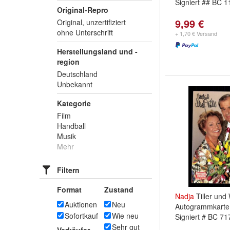
Signiert ## BC 
Original-Repro
9,99 €
Original, unzertifiziert
ohne Unterschrift
+ 1,70 € Versand
Herstellungsland und -
region
Deutschland
Unbekannt
Kategorie
Film
Handball
Musik
Mehr
Filtern
Format
Zustand
Nadja
Tiller und 
Auktionen
Neu
Autogrammkarte 
Sofortkauf
Wie neu
Signiert # BC 71
Sehr gut