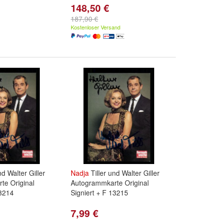
148,50 €
187,90 €
Kostenloser Versand
nd Walter Giller
Nadja
Tiller und Walter Giller
te Original
Autogrammkarte Original
13214
Signiert + F 13215
7,99 €