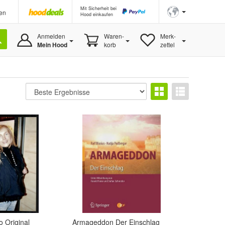
Mit Sicherheit bei
en
Hood einkaufen
Anmelden
Waren-
Merk-
Mein Hood
korb
zettel
o Original
Armageddon Der Einschlag