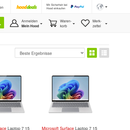
Mit Sicherheit bei
en
Hood einkaufen
Anmelden
Waren-
Merk-
Mein Hood
korb
zettel
face
Laptop 7 15
Microsoft
Surface
Laptop 7 15