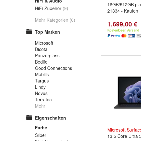
HiFi & Audio
16GB/512GB pla
HiFi-Zubehör
(9)
21334 - Kaufen
Mehr Kategorien
(6)
1.699,00 €
Kostenloser Versand
Top Marken
Microsoft
Dicota
Panzerglass
Bedifol
Good Connections
Mobilis
Targus
Lindy
Novus
Terratec
Mehr
Eigenschaften
Farbe
Microsoft
Surfac
Silber
13.5 Core Ultra 