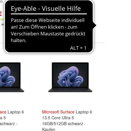
en
16GB/512GB schwarz -
Kaufen
€
1.699,00 €
and
Kostenloser Versand
face
Laptop 6
Microsoft
Surface
Laptop 6
ra 5
13.5 Core Ultra 5
schwarz -
16GB/512GB schwarz -
Kaufen