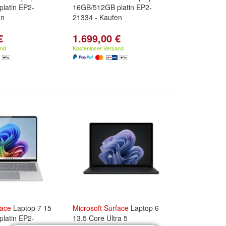
latin EP2-
16GB/512GB platin EP2-
en
21334 - Kaufen
€
1.699,00 €
and
Kostenloser Versand
face
Laptop 7 15
Microsoft
Surface
Laptop 6
latin EP2-
13.5 Core Ultra 5