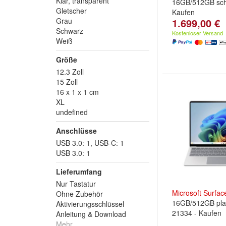
Klar, transparent
16GB/512GB sch
Gletscher
Kaufen
Grau
1.699,00 €
Schwarz
Kostenloser Versand
Weiß
Größe
12.3 Zoll
15 Zoll
16 x 1 x 1 cm
XL
undefined
Anschlüsse
USB 3.0: 1, USB-C: 1
USB 3.0: 1
Lieferumfang
Nur Tastatur
Microsoft
Surfac
Ohne Zubehör
16GB/512GB pla
Aktivierungsschlüssel
21334 - Kaufen
Anleitung & Download
Mehr