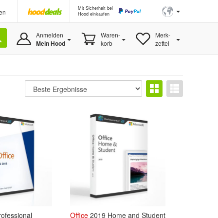
Mit Sicherheit bei
en
Hood einkaufen
Anmelden
Waren-
Merk-
Mein Hood
korb
zettel
ofessional
Office
2019 Home and Student