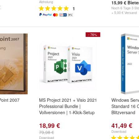
Abholung
15,99 € Biet
1
Noch
6 Tage 3 Std
+ 5,00 € Versand
- 76%
oint 2007
MS Project 2021 + Visio 2021
Windows Serv
Professional Bundle |
Standard 16 C
Vollversionen | 1-Klick-Setup
Blitzversand
18,99 €
41,49 €
Download
79,98 €
Download