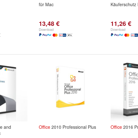
für Mac
Käuferschutz 
13,48 €
11,26 €
Download
Download
e and
Office
2010 Professional Plus
Office
2016 Pr
c