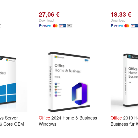
27,06 €
18,33 €
Download
Download
s Server
Office
2024 Home & Business
Office
2019 H
16 Core OEM
Windows
Business für