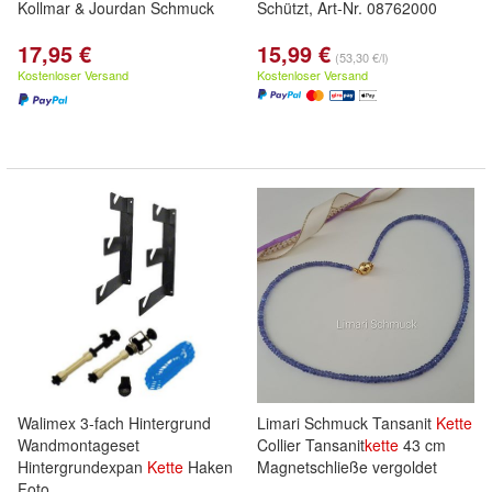
Kollmar & Jourdan Schmuck
Schützt, Art-Nr. 08762000
17,95 €
15,99 €
(53,30 €/l)
Kostenloser Versand
Kostenloser Versand
Walimex 3-fach Hintergrund
Limari Schmuck Tansanit
Kette
Wandmontageset
Collier Tansanit
kette
43 cm
Hintergrundexpan
Kette
Haken
Magnetschließe vergoldet
Foto