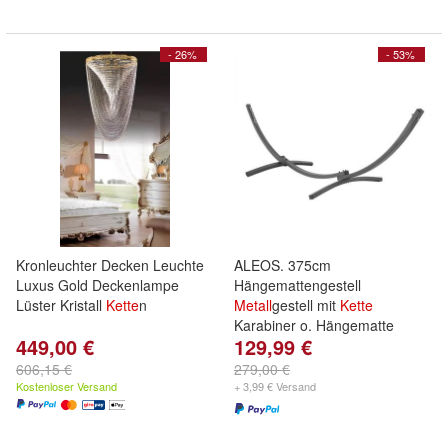
- 26%
- 53%
Kronleuchter Decken Leuchte
ALEOS. 375cm
Luxus Gold Deckenlampe
Hängemattengestell
Lüster Kristall
Kette
n
Metall
gestell mit
Kette
Karabiner o. Hängematte
449,00 €
129,99 €
606,15 €
279,00 €
Kostenloser Versand
+ 3,99 € Versand