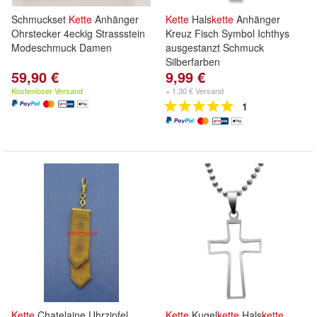
Schmuckset
Kette
Anhänger
Kette
Hals
kette
Anhänger
Ohrstecker 4eckig Strassstein
Kreuz Fisch Symbol Ichthys
Modeschmuck Damen
ausgestanzt Schmuck
Silberfarben
59,90 €
9,99 €
Kostenloser Versand
+ 1,30 € Versand
1
Kette
Chatelaine Uhrzipfel
Kette
Kugel
kette
Hals
kette