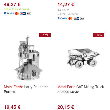
48,27 €
14,27 €
Kostenloser Versand
14,99 €
+ 4,99 € Versand
- 12%
- 12%
Metal
Earth
: Harry Potter the
Metal
Earth
CAT Mining Truck
Burrow
32309014242
19,45 €
20,15 €