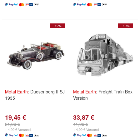
- 12%
- 19%
Metal
Earth
: Duesenberg II SJ
Metal
Earth
: Freight Train Box
1935
Version
19,45 €
33,87 €
21,99 €
41,99 €
+ 4,99 € Versand
+ 4,99 € Versand