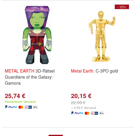
- 12%
METAL
EARTH
3D-Rätsel
Metal
Earth
: C-3PO gold
Guardians of the Galaxy:
Gamora
25,74 €
20,15 €
Kostenloser Versand
22,99 €
+ 4,99 € Versand