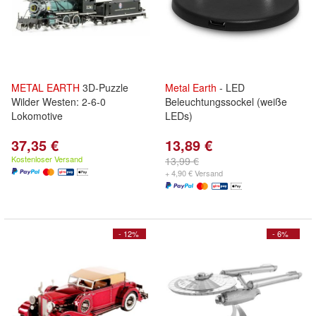
METAL
EARTH
3D-Puzzle
Metal
Earth
- LED
Wilder Westen: 2-6-0
Beleuchtungssockel (weiße
Lokomotive
LEDs)
37,35 €
13,89 €
Kostenloser Versand
13,99 €
+ 4,90 € Versand
- 12%
- 6%