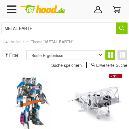
340 Artikel zum Thema
"METAL EARTH"
Filter
Suche speichern
Erweiterte Suche
- 3%