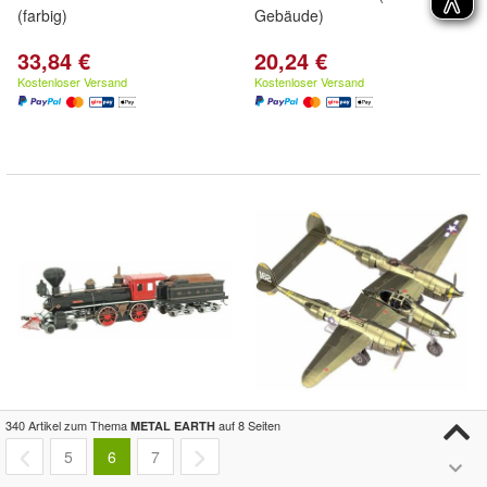
(farbig)
Gebäude)
33,84 €
20,24 €
Kostenloser Versand
Kostenloser Versand
METAL
EARTH
3D-Puzzle
METAL
EARTH
3D-Rätsel
340 Artikel zum Thema
auf 8 Seiten
METAL EARTH
Wilder Westen: 4-4-0
Lockheed Martin P-38
5
6
7
Lokomotive
Lightning (ICONX)