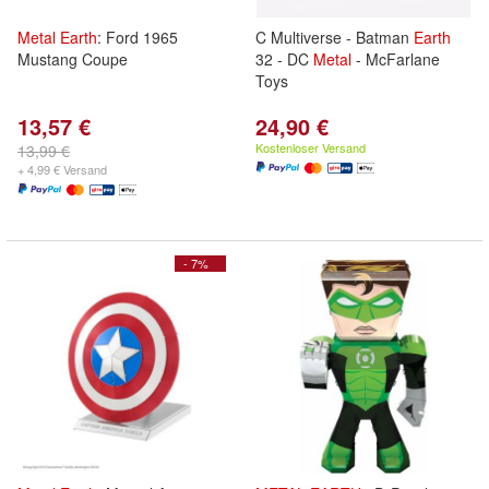
Metal
Earth
: Ford 1965
C Multiverse - Batman
Earth
Mustang Coupe
32 - DC
Metal
- McFarlane
Toys
13,57 €
24,90 €
Kostenloser Versand
13,99 €
+ 4,99 € Versand
- 7%