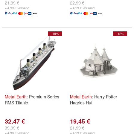
21,99 €
22,99 €
+ 4,99 € Versand
+ 4,99 € Versand
- 19%
- 12%
Metal
Earth
: Premium Series
Metal
Earth
: Harry Potter
RMS Titanic
Hagrids Hut
32,47 €
19,45 €
39,99 €
21,99 €
+ 4,99 € Versand
+ 4,99 € Versand