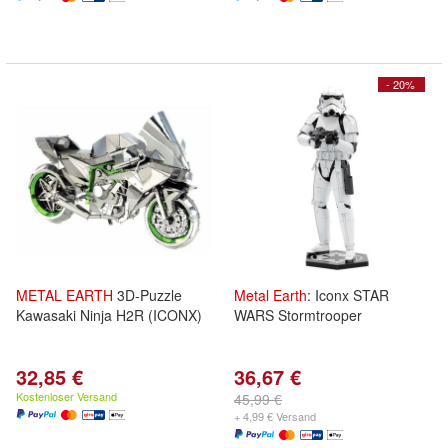
- 20%
METAL
EARTH
3D-Puzzle
Metal
Earth
: Iconx STAR
Kawasaki Ninja H2R (ICONX)
WARS Stormtrooper
32,85 €
36,67 €
Kostenloser Versand
45,99 €
+ 4,99 € Versand