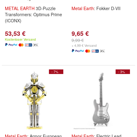
METAL
EARTH
3D-Puzzle
Metal
Earth
: Fokker D-VII
Transformers: Optimus Prime
(ICONX)
53,53 €
9,65 €
Kostenloser Versand
9,99 €
+ 4,99 € Versand
- 7%
- 3%
Metal
Earth
: Armor European
Metal
Earth
: Electric Lead