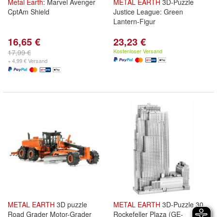
Metal
Earth
: Marvel Avenger
METAL
EARTH
3D-Puzzle
CptAm Shield
Justice League: Green
Lantern-Figur
16,65 €
23,23 €
Kostenloser Versand
17,99 €
+ 4,99 € Versand
METAL
EARTH
3D puzzle
METAL
EARTH
3D-Puzzle 30
Road Grader Motor-Grader
Rockefeller Plaza (GE-