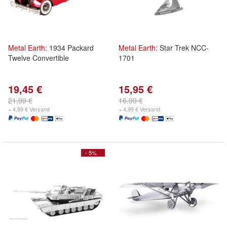
Metal
Earth
: 1934 Packard
Metal
Earth
: Star Trek NCC-
Twelve Convertible
1701
19,45 €
15,95 €
21,99 €
16,99 €
+ 4,99 € Versand
+ 4,99 € Versand
- 5%