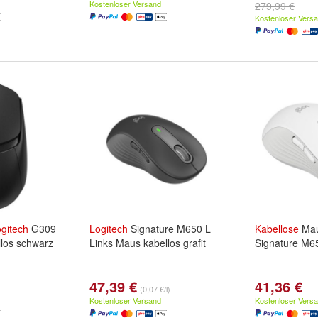
Kostenloser Versand
279,99 €
Kostenloser Vers
gitech
G309
Logitech
Signature M650 L
Kabellose
Ma
llos schwarz
Links Maus kabellos grafit
Signature M6
47,39 €
41,36 €
(0,07 €/l)
Kostenloser Versand
Kostenloser Vers