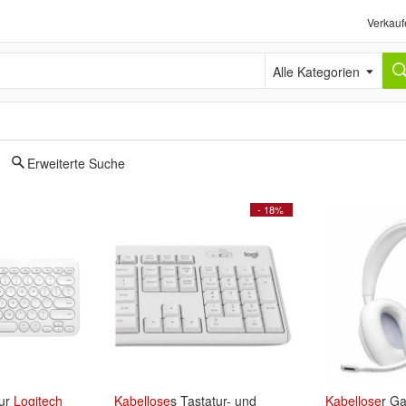
Verkauf
Alle Kategorien
Erweiterte Suche
- 18%
ur
Logitech
Kabellose
s Tastatur- und
Kabellose
r G