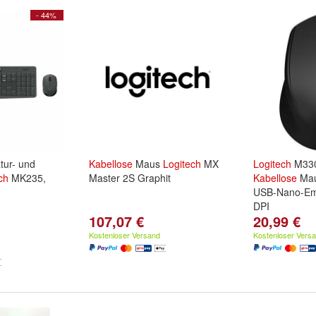
- 44%
tur- und
Kabellose
Maus
Logitech
MX
Logitech
M330
ch
MK235,
Master 2S Graphit
Kabellose
Mau
USB-Nano-Em
DPI
107,07 €
20,99 €
Kostenloser Versand
Kostenloser Vers