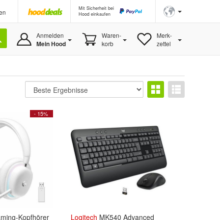
Mit Sicherheit bei
en
Hood einkaufen
Anmelden
Waren-
Merk-
Mein Hood
korb
zettel
- 15%
aming-Kopfhörer
Logitech
MK540 Advanced