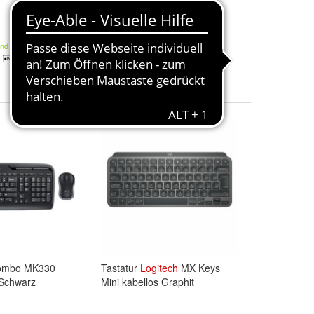
QWERTY
66,66 €
and
Kostenloser Versand
- 49%
ombo MK330
Tastatur
Logitech
MX Keys
Schwarz
Mini kabellos Graphit