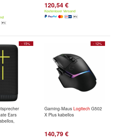
120,54 €
Kostenloser Versand
and
- 15%
- 12%
utsprecher
Gaming-Maus
Logitech
G502
ate Ears
X Plus kabellos
bellos,
140,79 €