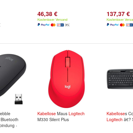
46,38 €
137,37 €
Kostenloser Versand
Kostenloser Vers
ebble
Kabellose
Maus
Logitech
Kabellose
s C
Bluetooth
M330 Silent Plus
Logitech
â€? 
bindung -