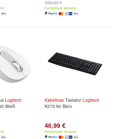
159,99 €
and
Kostenloser Versand
us
Logitech
Kabellose
Tastatur
Logitech
50 Weiß
K270 fér Béro
46,99 €
and
Kostenloser Versand