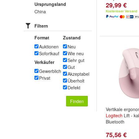
29,99 €
Ursprungsland
China
Kostenloser Versand
Filtern
Format
Zustand
Auktionen
Neu
Sofortkauf
Wie neu
Sehr gut
Verkäufer
Gut
Gewerblich
Akzeptabel
Privat
Überholt
Defekt
Finden
Vertikale ergon
Logitech
Lift - ka
Bluetooth
75,56 €