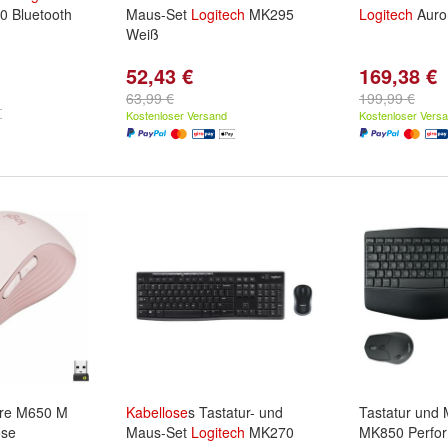
0 Bluetooth
Maus-Set
Logitech
MK295
Logitech
Auror
Weiß
52,43 €
169,38 €
63,99 €
199,99 €
Kostenloser Versand
Kostenloser Vers
re M650 M
Kabellose
s Tastatur- und
Tastatur und
ose
Maus-Set
Logitech
MK270
MK850 Perfor