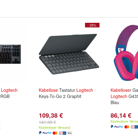
- 23%
r
Logitech
Kabellose
Tastatur
Logitech
Kabellose
r G
s RGB
Keys-To-Go 2 Graphit
Logitech
G435
Blau
109,38 €
86,14 €
Kostenloser Vers
141,99 €
Kostenloser Versand