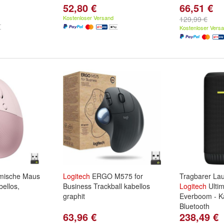
52,80 €
66,51 €
Kostenloser Versand
129,99 €
Kostenloser Vers
omische Maus
Logitech
ERGO M575 for
Tragbarer La
bellos,
Business Trackball kabellos
Logitech
Ultim
graphit
Everboom - Ka
Bluetooth
63,96 €
238,49 €