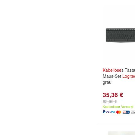
Kabellose
s Tasta
Maus-Set
Logite
grau
35,36 €
62,99 €
Kostenloser Versand