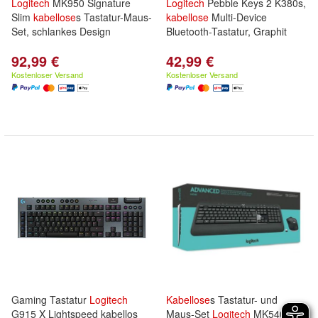
Logitech
MK950 Signature
Logitech
Pebble Keys 2 K380s,
Slim
kabellose
s Tastatur-Maus-
kabellose
Multi-Device
Set, schlankes Design
Bluetooth-Tastatur, Graphit
92,99 €
42,99 €
Kostenloser Versand
Kostenloser Versand
Gaming Tastatur
Logitech
Kabellose
s Tastatur- und
G915 X Lightspeed kabellos
Maus-Set
Logitech
MK540