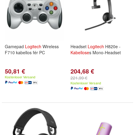
Gamepad
Logitech
Wireless
Headset
Logitech
H820e -
F710 kabellos fér PC
Kabellose
s Mono-Headset
50,81 €
204,68 €
Kostenloser Versand
221,99 €
Kostenloser Versand