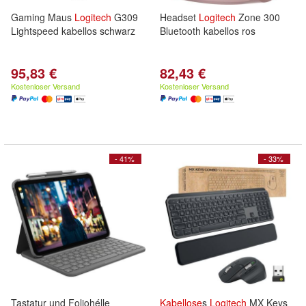
Gaming Maus
Logitech
G309
Headset
Logitech
Zone 300
Lightspeed kabellos schwarz
Bluetooth kabellos ros
95,83 €
82,43 €
Kostenloser Versand
Kostenloser Versand
- 41%
- 33%
Tastatur und Foliohélle
Kabellose
s
Logitech
MX Keys