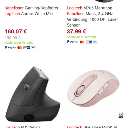
Kabellose
r Gaming-Kopfhörer
Logitech
M705 Marathon
Logitech
Aurora White Mist
Kabellose
Maus, 2.4 GHz
Verbindung, 1000 DPI Laser-
Sensor
160,07 €
37,99 €
Kostenloser Versand
199,99 €
Kostenloser Versand
Logitech
MX Vertical,
Logitech
Signature M650 M