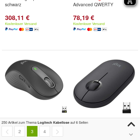
schwarz
Advanced QWERTY
308,11 €
78,19 €
Kostenloser Versand
Kostenloser Versand
Logitech
Signature M650 L
Logitech
M350 Pebble
250 Artikel zum Thema
auf 6 Seiten
Logitech Kabellose
Left
Kabellose
Maus - für
Kabellose
Maus, Bluetooth und
2
3
4
große linke Hände, Leise
2.4 GHz Verbindung - Graphit