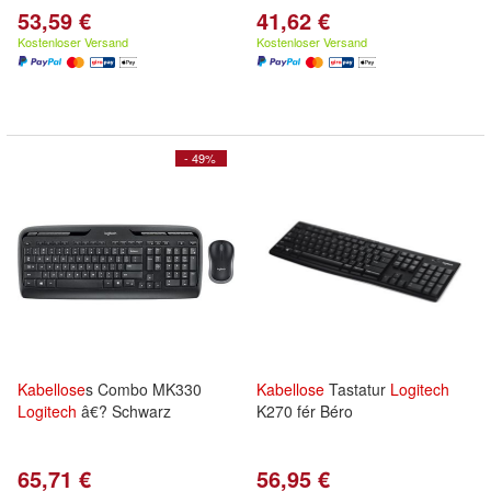
53,59 €
41,62 €
Kostenloser Versand
Kostenloser Versand
- 49%
Kabellose
s Combo MK330
Kabellose
Tastatur
Logitech
Logitech
â€? Schwarz
K270 fér Béro
65,71 €
56,95 €