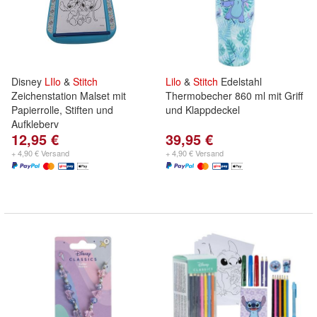
Disney
LIlo
&
Stitch
Lilo
&
Stitch
Edelstahl
Zeichenstation Malset mit
Thermobecher 860 ml mit Griff
Papierrolle, Stiften und
und Klappdeckel
Aufkleberv
12,95 €
39,95 €
+ 4,90 € Versand
+ 4,90 € Versand