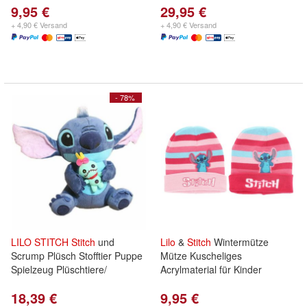
9,95 €
29,95 €
+ 4,90 € Versand
+ 4,90 € Versand
- 78%
LILO
STITCH
Stitch
und
Lilo
&
Stitch
Wintermütze
Scrump Plüsch Stofftier Puppe
Mütze Kuscheliges
Spielzeug Plüschtiere/
Acrylmaterial für Kinder
18,39 €
9,95 €