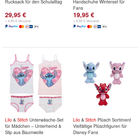
Rucksack für den Schulalltag
Handschuhe Winterset für
Fans
29,95 €
19,95 €
+ 4,90 € Versand
+ 4,90 € Versand
Lilo
&
Stitch
Unterwäsche-Set
Lilo
&
Stitch
Plüsch Sortiment
für Mädchen – Unterhemd &
Vielfältige Plüschfiguren für
Slip aus Baumwolle
Disney-Fans