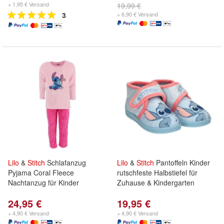
+ 1,95 € Versand
19,99 €
3
+ 6,90 € Versand
Lilo
&
Stitch
Schlafanzug
Lilo
&
Stitch
Pantoffeln Kinder
Pyjama Coral Fleece
rutschfeste Halbstiefel für
Nachtanzug für Kinder
Zuhause & Kindergarten
24,95 €
19,95 €
+ 4,90 € Versand
+ 4,90 € Versand