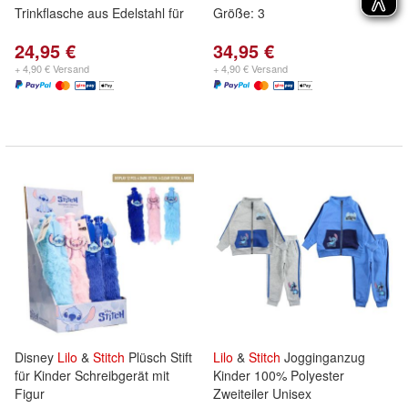
Trinkflasche aus Edelstahl für
Größe: 3
24,95 €
34,95 €
+ 4,90 € Versand
+ 4,90 € Versand
Disney
Lilo
&
Stitch
Plüsch Stift
Lilo
&
Stitch
Jogginganzug
für Kinder Schreibgerät mit
Kinder 100% Polyester
Figur
Zweiteiler Unisex