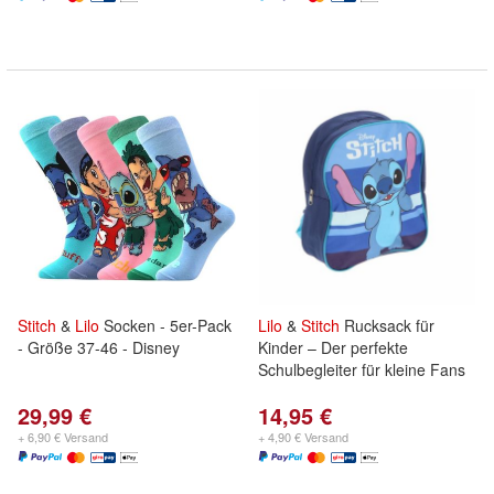
Stitch
&
Lilo
Socken - 5er-Pack
Lilo
&
Stitch
Rucksack für
- Größe 37-46 - Disney
Kinder – Der perfekte
Schulbegleiter für kleine Fans
29,99 €
14,95 €
+ 6,90 € Versand
+ 4,90 € Versand