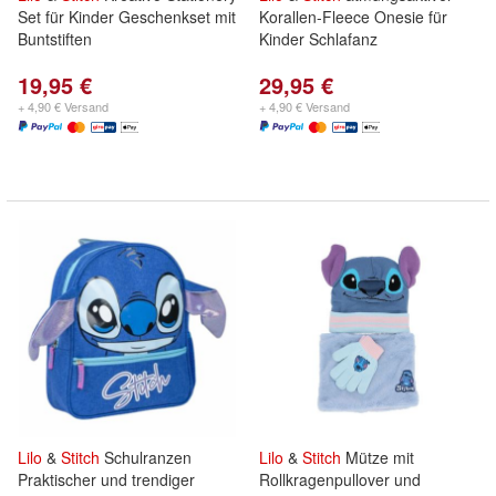
Set für Kinder Geschenkset mit
Korallen-Fleece Onesie für
Buntstiften
Kinder Schlafanz
19,95 €
29,95 €
+ 4,90 € Versand
+ 4,90 € Versand
Lilo
&
Stitch
Schulranzen
Lilo
&
Stitch
Mütze mit
Praktischer und trendiger
Rollkragenpullover und