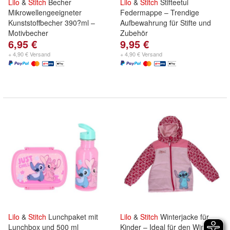
Lilo
&
Stitch
Becher
Lilo
&
Stitch
Stifteetui
Mikrowellengeeigneter
Federmappe – Trendige
Kunststoffbecher 390?ml –
Aufbewahrung für Stifte und
Motivbecher
Zubehör
6,95 €
9,95 €
+ 4,90 € Versand
+ 4,90 € Versand
Lilo
&
Stitch
Lunchpaket mit
Lilo
&
Stitch
Winterjacke für
Lunchbox und 500 ml
Kinder – Ideal für den Winter -