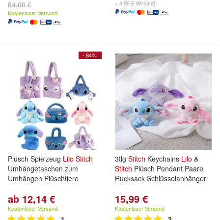
+ 4,90 € Versand
84,00 €
Kostenloser Versand
- 84%
Plüsch Spielzeug
Lilo
Stitch
3tlg
Stitch
Keychains
Lilo
&
Umhängetaschen zum
Stitch
Plüsch Pendant Paare
Umhängen Plüschtiere
Rucksack Schlüsselanhänger
ab 12,14 €
15,99 €
Kostenloser Versand
Kostenloser Versand
1
3