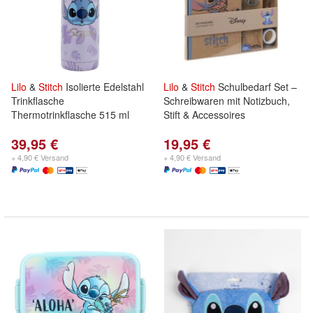
Lilo
&
Stitch
Isolierte Edelstahl
Lilo
&
Stitch
Schulbedarf Set –
Trinkflasche
Schreibwaren mit Notizbuch,
Thermotrinkflasche 515 ml
Stift & Accessoires
39,95 €
19,95 €
+ 4,90 € Versand
+ 4,90 € Versand