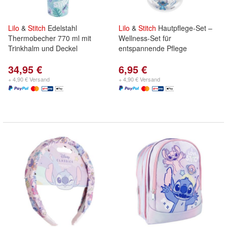
Lilo
&
Stitch
Edelstahl
Lilo
&
Stitch
Hautpflege-Set –
Thermobecher 770 ml mit
Wellness-Set für
Trinkhalm und Deckel
entspannende Pflege
34,95 €
6,95 €
+ 4,90 € Versand
+ 4,90 € Versand