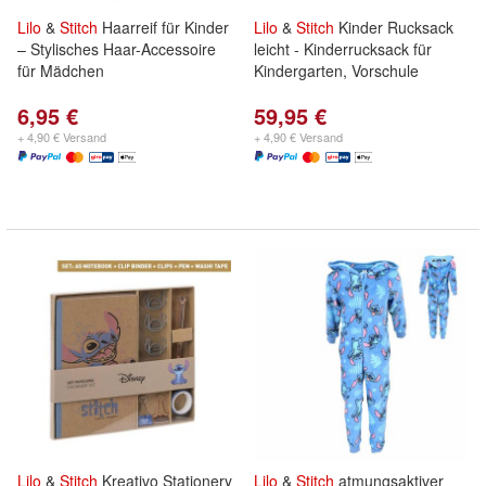
Lilo
&
Stitch
Haarreif für Kinder
Lilo
&
Stitch
Kinder Rucksack
– Stylisches Haar-Accessoire
leicht - Kinderrucksack für
für Mädchen
Kindergarten, Vorschule
6,95 €
59,95 €
+ 4,90 € Versand
+ 4,90 € Versand
Lilo
&
Stitch
Kreativo Stationery
Lilo
&
Stitch
atmungsaktiver