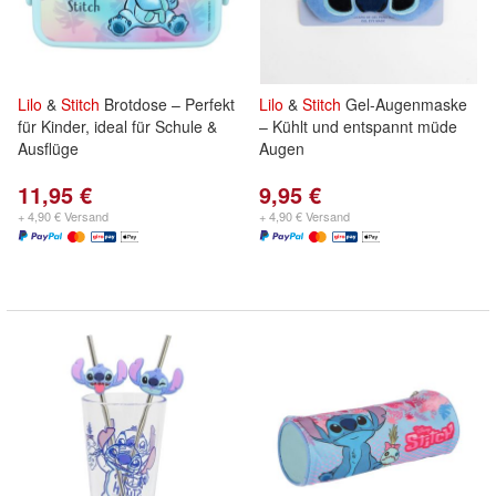
Lilo
&
Stitch
Brotdose – Perfekt
Lilo
&
Stitch
Gel-Augenmaske
für Kinder, ideal für Schule &
– Kühlt und entspannt müde
Ausflüge
Augen
11,95 €
9,95 €
+ 4,90 € Versand
+ 4,90 € Versand