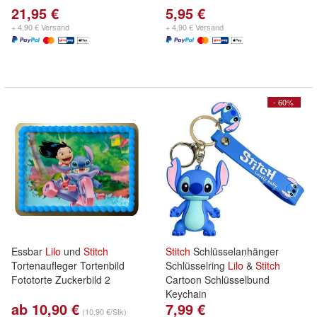
21,95 €
5,95 €
+ 4,90 € Versand
+ 4,90 € Versand
- 60%
Essbar
Lilo
und
Stitch
Stitch
Schlüsselanhänger
Tortenaufleger Tortenbild
Schlüsselring
Lilo
&
Stitch
Fototorte Zuckerbild 2
Cartoon Schlüsselbund
Keychain
ab 10,90 €
7,99 €
(10,90 €/Stk)