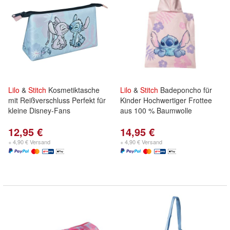
Lilo
&
Stitch
Kosmetiktasche
Lilo
&
Stitch
Badeponcho für
mit Reißverschluss Perfekt für
Kinder Hochwertiger Frottee
kleine Disney-Fans
aus 100 % Baumwolle
12,95 €
14,95 €
+ 4,90 € Versand
+ 4,90 € Versand