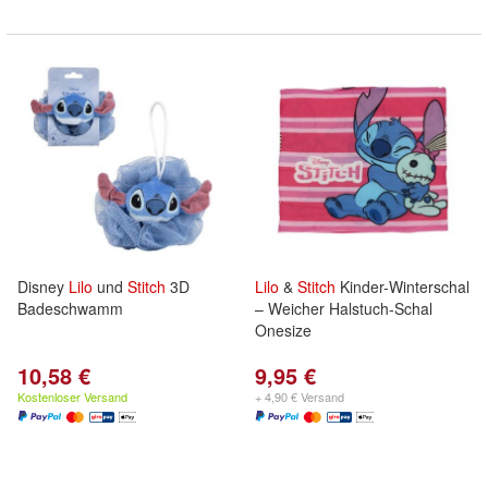
Disney
Lilo
und
Stitch
3D
Lilo
&
Stitch
Kinder-Winterschal
Badeschwamm
– Weicher Halstuch-Schal
Onesize
10,58 €
9,95 €
Kostenloser Versand
+ 4,90 € Versand