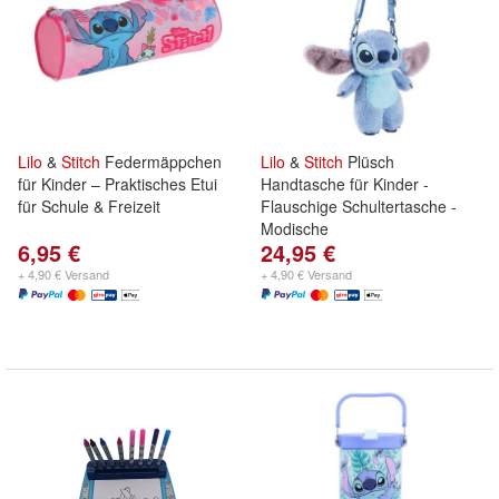
Lilo
&
Stitch
Federmäppchen
Lilo
&
Stitch
Plüsch
für Kinder – Praktisches Etui
Handtasche für Kinder -
für Schule & Freizeit
Flauschige Schultertasche -
Modische
6,95 €
24,95 €
+ 4,90 € Versand
+ 4,90 € Versand