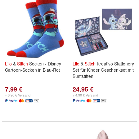
Lilo
&
Stitch
Socken - Disney
Lilo
&
Stitch
Kreativo Stationery
Cartoon-Socken in Blau-Rot
Set für Kinder Geschenkset mit
Buntstiften
7,99 €
24,95 €
+ 6,90 € Versand
+ 4,90 € Versand