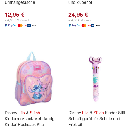
Umhängetasche
und Zubehör
12,95 €
24,95 €
+ 4,90 € Versand
+ 4,90 € Versand
Disney
Lilo
&
Stitch
Disney
Lilo
&
Stitch
Kinder Stift
Kinderrucksack Mehrfarbig
Schreibgerät für Schule und
Kinder Rucksack Kita
Freizeit