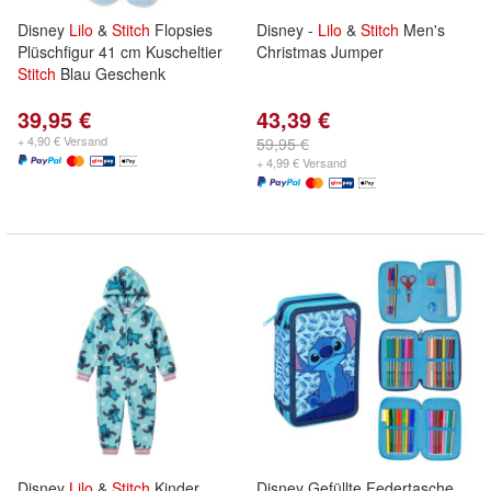
Disney
Lilo
&
Stitch
Flopsies
Disney -
Lilo
&
Stitch
Men's
Plüschfigur 41 cm Kuscheltier
Christmas Jumper
Stitch
Blau Geschenk
39,95 €
43,39 €
+ 4,90 € Versand
59,95 €
+ 4,99 € Versand
Disney
Lilo
&
Stitch
Kinder
Disney Gefüllte Federtasche