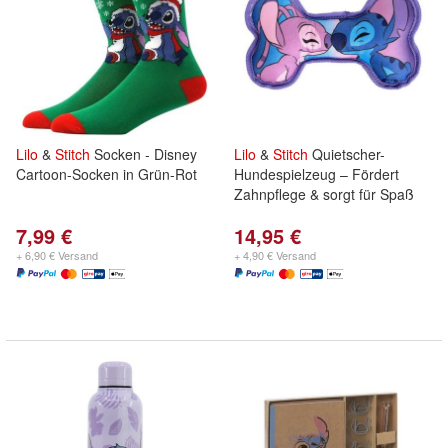
Lilo
&
Stitch
Socken - Disney
Lilo
&
Stitch
Quietscher-
Cartoon-Socken in Grün-Rot
Hundespielzeug – Fördert
Zahnpflege & sorgt für Spaß
7,99 €
14,95 €
+ 6,90 € Versand
+ 4,90 € Versand