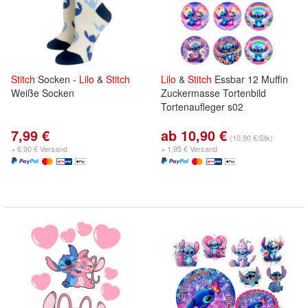
Stitch
Socken -
Lilo
&
Stitch
Lilo
&
Stitch
Essbar 12 Muffin
Weiße Socken
Zuckermasse Tortenbild
Tortenaufleger s02
7,99 €
ab 10,90 €
(10,90 €/Stk)
+ 6,90 € Versand
+ 1,95 € Versand