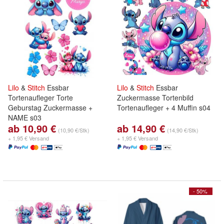
Lilo
&
Stitch
Essbar
Lilo
&
Stitch
Essbar
Tortenaufleger Torte
Zuckermasse Tortenbild
Geburstag Zuckermasse +
Tortenaufleger + 4 Muffin s04
NAME s03
ab 10,90 €
ab 14,90 €
(10,90 €/Stk)
(14,90 €/Stk)
+ 1,95 € Versand
+ 1,95 € Versand
- 50%