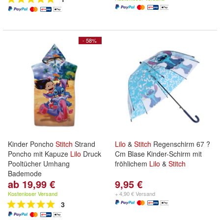
- 58%
Kinder Poncho
Stitch
Strand
Lilo
&
Stitch
Regenschirm 67 ?
Poncho mit Kapuze
Lilo
Druck
Cm Blase Kinder-Schirm mit
Pooltücher Umhang
fröhlichem
Lilo
&
Stitch
Bademode
ab 19,99 €
9,95 €
Kostenloser Versand
+ 4,90 € Versand
3