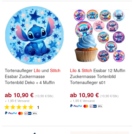
Tortenaufleger
Lilo
und
Stitch
Lilo
&
Stitch
Essbar 12 Muffin
Essbar Zuckermasse
Zuckermasse Tortenbild
Tortenbild Deko + 4 Muffin
Tortenaufleger s01
ab 10,90 €
ab 10,90 €
(10,90 €/Stk)
(10,90 €/Stk)
+ 1,95 € Versand
+ 1,95 € Versand
1