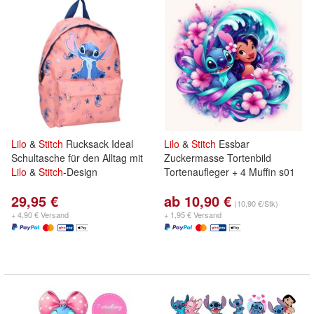
Lilo
&
Stitch
Rucksack Ideal
Lilo
&
Stitch
Essbar
Schultasche für den Alltag mit
Zuckermasse Tortenbild
Lilo
&
Stitch
-Design
Tortenaufleger + 4 Muffin s01
29,95 €
ab 10,90 €
(10,90 €/Stk)
+ 4,90 € Versand
+ 1,95 € Versand