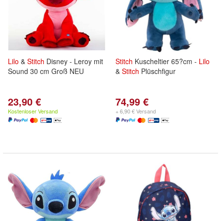
Lilo
&
Stitch
Disney - Leroy mit
Stitch
Kuscheltier 65?cm -
Lilo
Sound 30 cm Groß NEU
&
Stitch
Plüschfigur
23,90 €
74,99 €
Kostenloser Versand
+ 6,90 € Versand