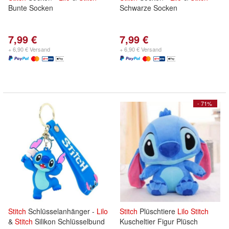
Bunte Socken
Schwarze Socken
7,99 €
7,99 €
+ 6,90 € Versand
+ 6,90 € Versand
- 71%
Stitch
Schlüsselanhänger -
Lilo
Stitch
Plüschtiere
Lilo
Stitch
&
Stitch
Silikon Schlüsselbund
Kuscheltier Figur Plüsch