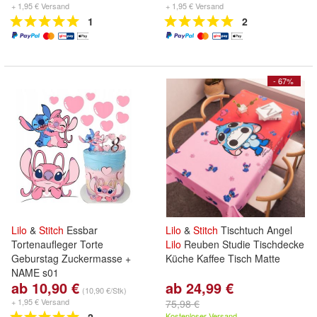
+ 1,95 € Versand
+ 1,95 € Versand
1
2
- 67%
Lilo
&
Stitch
Essbar
Lilo
&
Stitch
Tischtuch Angel
Tortenaufleger Torte
Lilo
Reuben Studie Tischdecke
Geburstag Zuckermasse +
Küche Kaffee Tisch Matte
NAME s01
ab 10,90 €
ab 24,99 €
(10,90 €/Stk)
+ 1,95 € Versand
75,98 €
Kostenloser Versand