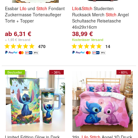
Essbar
Lilo
und
Stitch
Fondant
Lilo
&
Stitch
Studenten
Zuckermasse Tortenaufleger
Rucksack Merch
Stitch
Angel
Torte + Topper
Schultasche Reisetasche
46x29x16cm
ab 6,31 €
38,99 €
+ 1,95 € Versand
Kostenloser Versand
470
14
Bestseller
- 36%
- 60%
Limited Edition Glow in Dark
3tlg.
Lilo
Stitch
Angel 3D Druck