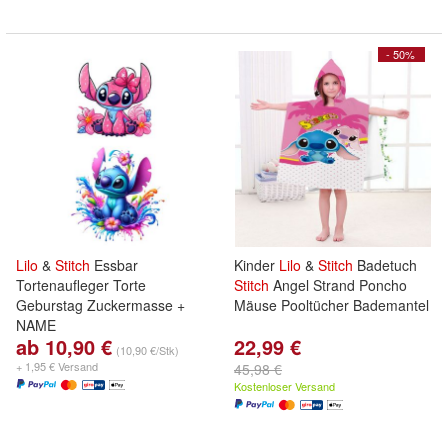
- 50%
Lilo
&
Stitch
Essbar
Kinder
Lilo
&
Stitch
Badetuch
Tortenaufleger Torte
Stitch
Angel Strand Poncho
Geburstag Zuckermasse +
Mäuse Pooltücher Bademantel
NAME
ab 10,90 €
22,99 €
(10,90 €/Stk)
+ 1,95 € Versand
45,98 €
Kostenloser Versand