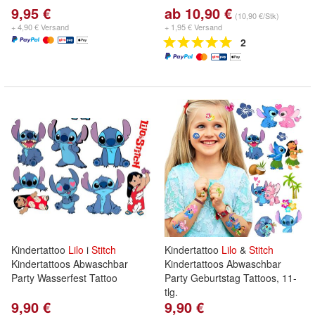
9,95 €
ab 10,90 €
(10,90 €/Stk)
+ 4,90 € Versand
+ 1,95 € Versand
2
Kindertattoo
Lilo
i
Stitch
Kindertattoo
Lilo
&
Stitch
Kindertattoos Abwaschbar
Kindertattoos Abwaschbar
Party Wasserfest Tattoo
Party Geburtstag Tattoos, 11-
tlg.
9,90 €
9,90 €