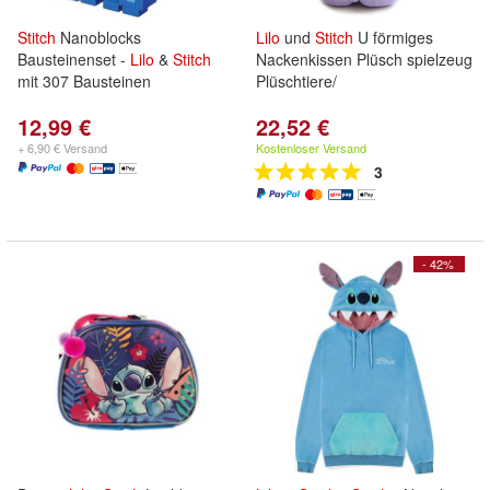
Stitch
Nanoblocks
Lilo
und
Stitch
U förmiges
Bausteinenset -
Lilo
&
Stitch
Nackenkissen Plüsch spielzeug
mit 307 Bausteinen
Plüschtiere/
12,99 €
22,52 €
+ 6,90 € Versand
Kostenloser Versand
3
- 42%