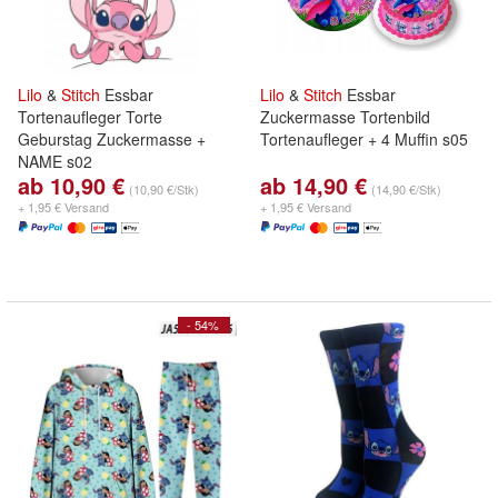
Lilo
&
Stitch
Essbar
Lilo
&
Stitch
Essbar
Tortenaufleger Torte
Zuckermasse Tortenbild
Geburstag Zuckermasse +
Tortenaufleger + 4 Muffin s05
NAME s02
ab 10,90 €
ab 14,90 €
(10,90 €/Stk)
(14,90 €/Stk)
+ 1,95 € Versand
+ 1,95 € Versand
- 54%