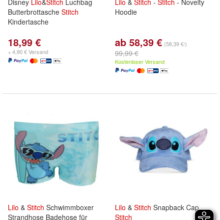
Disney
Lilo
&
Stitch
Luchbag
Lilo
&
Stitch
-
Stitch
- Novelty
Butterbrottasche
Stitch
Hoodie
Kindertasche
18,99 €
ab 58,39 €
(58,39 €/)
+ 4,90 € Versand
99,99 €
Kostenloser Versand
Lilo
&
Stitch
Schwimmboxer
Lilo
&
Stitch
Snapback Cap
Strandhose Badehose für
Stitch