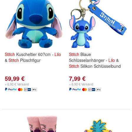
Stitch
Kuscheltier 60?cm -
Lilo
Stitch
Blaue
&
Stitch
Plüschfigur
Schlüsselanhänger -
Lilo
&
Stitch
Silikon Schlüsselbund
59,99 €
7,99 €
+ 6,90 € Versand
+ 6,90 € Versand