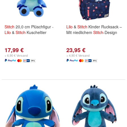
Stitch
20,0 cm Plüschfigur -
Lilo
&
Stitch
Kinder Rucksack –
Lilo
&
Stitch
Kuscheltier
Mit niedlichem
Stitch
-Design
17,99 €
23,95 €
+ 6,90 € Versand
+ 4,90 € Versand