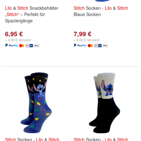
Lilo
&
Stitch
Snackbehälter
Stitch
Socken -
Lilo
&
Stitch
„
Stitch
“ – Perfekt für
Blaue Socken
Spaziergänge
6,95 €
7,99 €
+ 4,90 € Versand
+ 6,90 € Versand
Stitch
Socken -
Lilo
&
Stitch
Stitch
Socken -
Lilo
&
Stitch