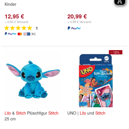
Kinder
12,95 €
20,99 €
+ 4,90 € Versand
+ 4,99 € Versand
1
- 12%
Lilo
&
Stitch
Plüschfigur
Stitch
UNO |
Lilo
und
Stitch
25 cm