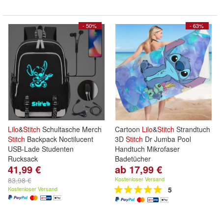
- 50%
- 63%
Lilo
&
Stitch
Schultasche Merch
Cartoon
Lilo
&
Stitch
Strandtuch
Stitch
Backpack Noctilucent
3D
Stitch
Dr Jumba Pool
USB-Lade Studenten
Handtuch Mikrofaser
Rucksack
Badetücher
41,99 €
ab 17,99 €
Kostenloser Versand
83,98 €
Kostenloser Versand
5