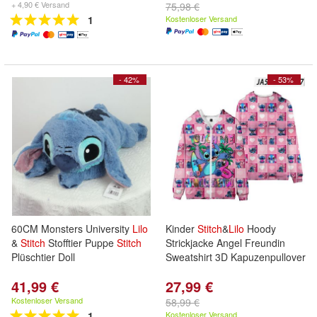
+ 4,90 € Versand
75,98 €
1
Kostenloser Versand
- 42%
- 53%
60CM Monsters University
Lilo
Kinder
Stitch
&
Lilo
Hoody
&
Stitch
Stofftier Puppe
Stitch
Strickjacke Angel Freundin
Plüschtier Doll
Sweatshirt 3D Kapuzenpullover
41,99 €
27,99 €
Kostenloser Versand
58,99 €
1
Kostenloser Versand