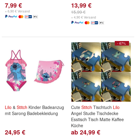
7,99 €
13,99 €
+ 6,90 € Versand
15,99 €
+ 4,90 € Versand
- 67%
Lilo
&
Stitch
Kinder Badeanzug
Cute
Stitch
Tischtuch
Lilo
mit Sarong Badebekleidung
Angel Studie Tischdecke
Esstisch Tisch Matte Kaffee
Küche
24,95 €
ab 24,99 €