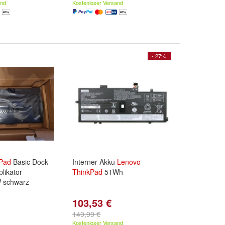
and
Kostenloser Versand
- 27%
Pad
Basic Dock
Interner Akku
Lenovo
likator
ThinkPad
51Wh
 schwarz
103,53 €
140,99 €
Kostenloser Versand