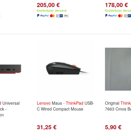
205,00 €
178,00 €
Kostenloser Versand
Kostenloser Vers
d
Universal
Lenovo
Maus -
ThinkPad
USB-
Original
Thin
ck -
C Wired Compact Mouse
7663 Cmos Ba
on
31,25 €
5,90 €