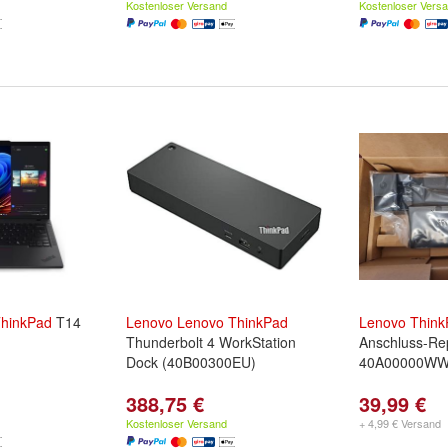
Kostenloser Versand
Kostenloser Vers
hinkPad
T14
Lenovo
Lenovo
ThinkPad
Lenovo
Think
Thunderbolt 4 WorkStation
Anschluss-Rep
Dock (40B00300EU)
40A00000WW
388,75 €
39,99 €
Kostenloser Versand
+ 4,99 € Versand