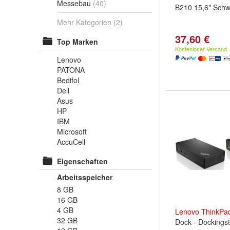
Messebau
(40)
B210 15,6" Schw
Mehr Kategorien
(2)
37,60 €
Top Marken
Kostenloser Versand
Lenovo
PATONA
Bedifol
Dell
Asus
HP
IBM
Microsoft
AccuCell
Eigenschaften
Arbeitsspeicher
8 GB
16 GB
4 GB
Lenovo
ThinkPa
32 GB
Dock - Dockingst