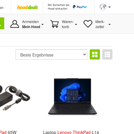
Mit Sicherheit bei
en
Hood einkaufen
Anmelden
Waren-
Merk-
Mein Hood
korb
zettel
Pad
65W
Laptop
Lenovo
ThinkPad
L14