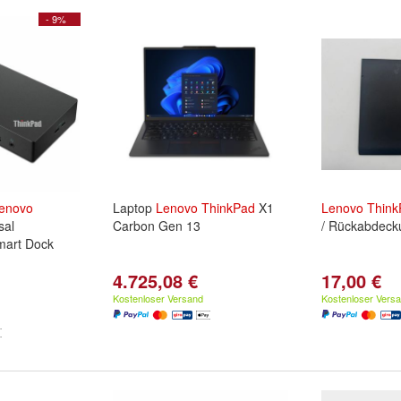
- 9%
enovo
Laptop
Lenovo
ThinkPad
X1
Lenovo
Think
sal
Carbon Gen 13
/ Rückabdec
mart Dock
4.725,08 €
17,00 €
Kostenloser Versand
Kostenloser Vers