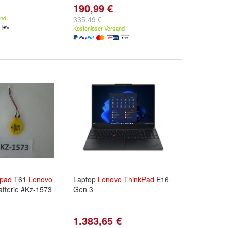
190,99 €
and
335,49 €
Kostenloser Versand
kpad
T61
Lenovo
Laptop
Lenovo
ThinkPad
E16
tterie #Kz-1573
Gen 3
1.383,65 €