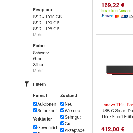
169,22 €
Festplatte
Kostenloser Versand
SSD - 1000 GB
SSD - 120 GB
SSD - 128 GB
Mehr
Farbe
Schwarz
Grau
Silber
Mehr
Filtern
Format
Zustand
Auktionen
Neu
Lenovo
ThinkPa
Sofortkauf
Wie neu
USB-C Smart Do
ThinkSmart Editi
Sehr gut
Verkäufer
Gut
Gewerblich
412,00 €
Akzeptabel