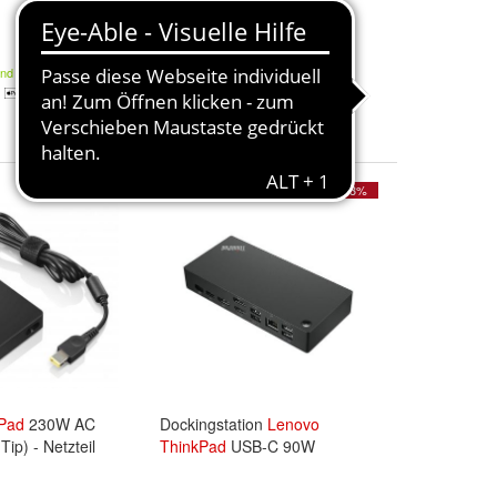
85,00 €
and
Kostenloser Versand
- 43%
Pad
230W AC
Dockingstation
Lenovo
Tip) - Netzteil
ThinkPad
USB-C 90W