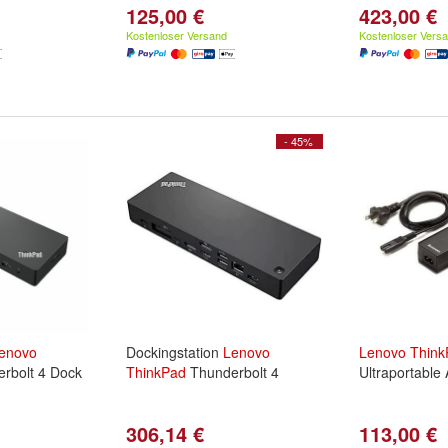
125,00 €
423,00 €
Kostenloser Versand
Kostenloser Vers
- 45%
enovo
Dockingstation
Lenovo
Lenovo
Think
rbolt 4 Dock
ThinkPad
Thunderbolt 4
Ultraportable
306,14 €
113,00 €