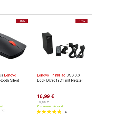
- 16%
- 15%
aus
Lenovo
Lenovo
ThinkPad
USB 3.0
tooth Silent
Dock DU9019D1 mit Netzteil
16,99 €
19,99 €
and
Kostenloser Versand
4