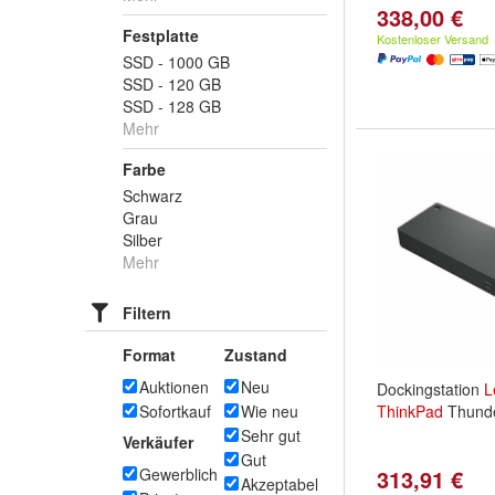
338,00 €
Festplatte
Kostenloser Versand
SSD - 1000 GB
SSD - 120 GB
SSD - 128 GB
Mehr
Farbe
Schwarz
Grau
Silber
Mehr
Filtern
Format
Zustand
Auktionen
Neu
Dockingstation
L
Sofortkauf
Wie neu
ThinkPad
Thunde
Sehr gut
Verkäufer
Gut
Gewerblich
313,91 €
Akzeptabel