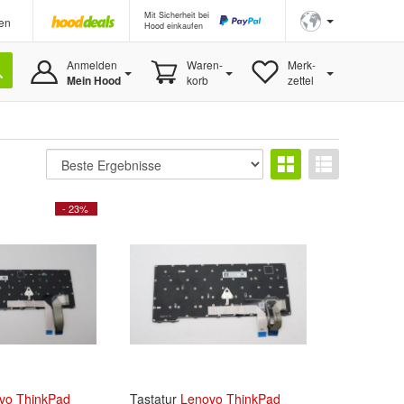
Mit Sicherheit bei
en
Hood einkaufen
Anmelden
Waren-
Merk-
Mein Hood
korb
zettel
- 23%
vo
ThinkPad
Tastatur
Lenovo
ThinkPad