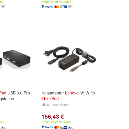
and
Kostenloser Versand
Pad
USB 3.0 Pro
Netzadapter
Lenovo
65 W fér
gstation
ThinkPad
Size:
undefined
156,43 €
and
Kostenloser Versand