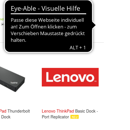
411,00 €
and
Kostenloser Versand
Pad
Thunderbolt
Lenovo
ThinkPad
Basic Dock -
n Dock
Port Replicator