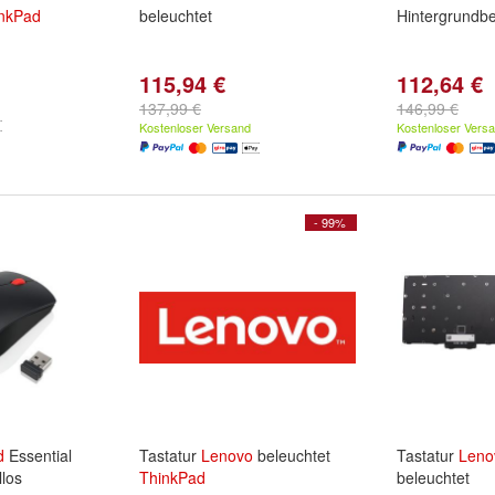
nkPad
beleuchtet
Hintergrundbe
115,94 €
112,64 €
137,99 €
146,99 €
Kostenloser Versand
Kostenloser Vers
- 99%
d
Essential
Tastatur
Lenovo
beleuchtet
Tastatur
Leno
los
ThinkPad
beleuchtet