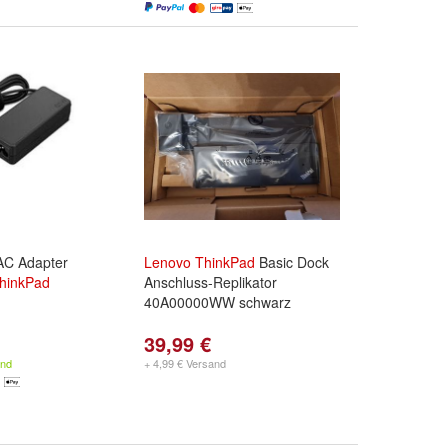
C Adapter
Lenovo
ThinkPad
Basic Dock
hinkPad
Anschluss-Replikator
40A00000WW schwarz
39,99 €
and
+ 4,99 € Versand