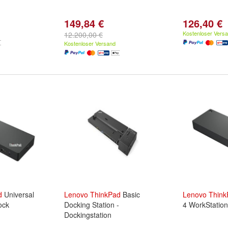
149,84 €
126,40 €
Kostenloser Vers
12.200,00 €
Kostenloser Versand
d
Universal
Lenovo
ThinkPad
Basic
Lenovo
Think
ock
Docking Station -
4 WorkStatio
Dockingstation