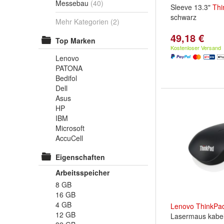
Messebau
(40)
Sleeve 13.3"
Thi
schwarz
Mehr Kategorien
(2)
49,18 €
Top Marken
Kostenloser Versand
Lenovo
PATONA
Bedifol
Dell
Asus
HP
IBM
Microsoft
AccuCell
Eigenschaften
Arbeitsspeicher
8 GB
16 GB
4 GB
Lenovo
ThinkPa
12 GB
Lasermaus kabel