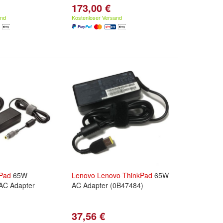
173,00 €
and
Kostenloser Versand
Pad
65W
Lenovo
Lenovo
ThinkPad
65W
 AC Adapter
AC Adapter (0B47484)
37,56 €