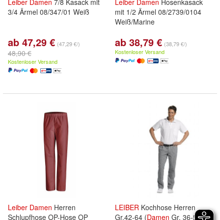
Leiber
Damen
7/8 Kasack mit
Leiber
Damen
Hosenkasack
3/4 Ärmel 08/347/01 Weiß
mit 1/2 Ärmel 08/2739/0104
Weiß/Marine
ab 47,29 €
ab 38,79 €
(47,29 €/)
(38,79 €/)
Kostenloser Versand
48,90 €
Kostenloser Versand
Leiber
Damen
Herren
LEIBER
Kochhose Herren
Schlupfhose OP-Hose OP
Gr.42-64 (
Damen
Gr. 36-58)