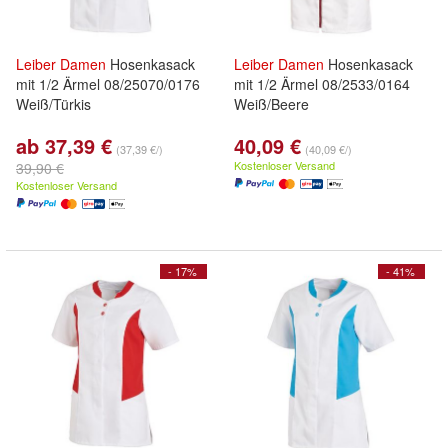
Leiber
Damen
Hosenkasack
Leiber
Damen
Hosenkasack
mit 1/2 Ärmel 08/25070/0176
mit 1/2 Ärmel 08/2533/0164
Weiß/Türkis
Weiß/Beere
ab 37,39 €
40,09 €
(37,39 €/)
(40,09 €/)
Kostenloser Versand
39,90 €
Kostenloser Versand
- 17%
- 41%