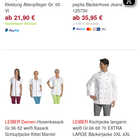
Kleidung Altenpfleger Gr. 00 -
pepita Bäckerhose Jeans
VI
125730
ab 21,90 €
ab 35,95 €
Kostenloser Versand
+ 4,95 € Versand
LEIBER
Damen
-Hosenkasack
LEIBER
Kochjacke langarm
Gr.36-52 weiß Kasack
weiß Gr.66 68 70 EXTRA
Schlupfjacke Kittel Mantel
LARGE Bäckerjacke 3XL 4XL