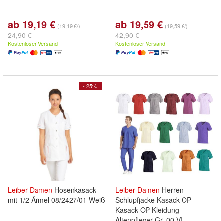
ab 19,19 €
ab 19,59 €
(19,19 €/)
(19,59 €/)
24,90 €
42,90 €
Kostenloser Versand
Kostenloser Versand
- 25%
Leiber
Damen
Hosenkasack
Leiber
Damen
Herren
mit 1/2 Ärmel 08/2427/01 Weiß
Schlupfjacke Kasack OP-
Kasack OP Kleidung
Altenpfleger Gr. 00-VI