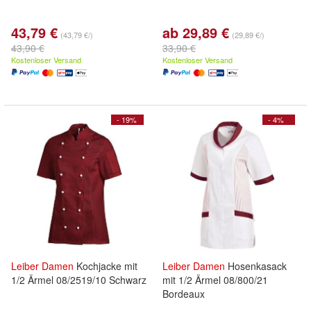
43,79 €
ab 29,89 €
(43,79 €/)
(29,89 €/)
43,90 €
33,90 €
Kostenloser Versand
Kostenloser Versand
- 19%
- 4%
Leiber
Damen
Kochjacke mit
Leiber
Damen
Hosenkasack
1/2 Ärmel 08/2519/10 Schwarz
mit 1/2 Ärmel 08/800/21
Bordeaux