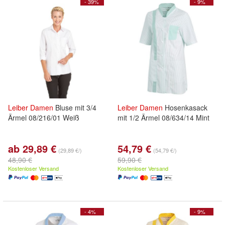
- 39%
- 9%
Leiber
Damen
Bluse mit 3/4
Leiber
Damen
Hosenkasack
Ärmel 08/216/01 Weiß
mit 1/2 Ärmel 08/634/14 Mint
ab 29,89 €
54,79 €
(29,89 €/)
(54,79 €/)
48,90 €
59,90 €
Kostenloser Versand
Kostenloser Versand
- 4%
- 9%