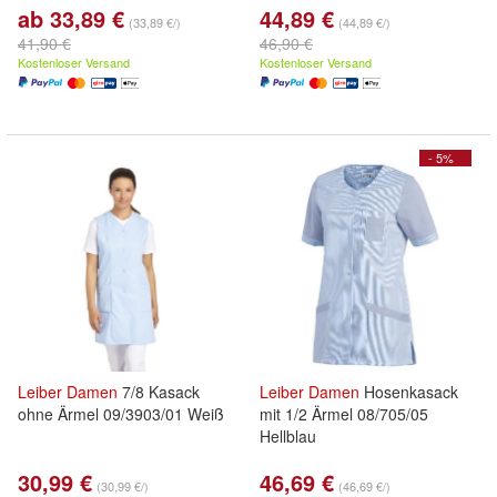
ab 33,89 €
44,89 €
(33,89 €/)
(44,89 €/)
41,90 €
46,90 €
Kostenloser Versand
Kostenloser Versand
- 5%
Leiber
Damen
7/8 Kasack
Leiber
Damen
Hosenkasack
ohne Ärmel 09/3903/01 Weiß
mit 1/2 Ärmel 08/705/05
Hellblau
30,99 €
46,69 €
(30,99 €/)
(46,69 €/)