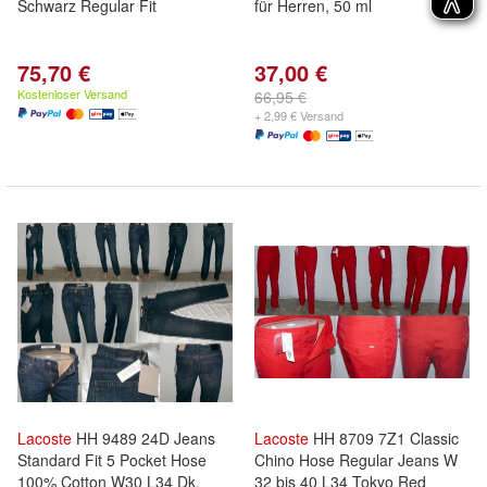
Schwarz Regular Fit
für Herren, 50 ml
75,70 €
37,00 €
Kostenloser Versand
66,95 €
+ 2,99 € Versand
Lacoste
HH 9489 24D Jeans
Lacoste
HH 8709 7Z1 Classic
Standard Fit 5 Pocket Hose
Chino Hose Regular Jeans W
100% Cotton W30 L34 Dk.
32 bis 40 L34 Tokyo Red