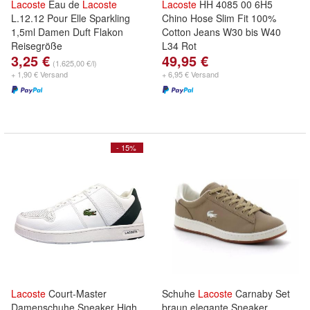
Lacoste
Eau de
Lacoste
Lacoste
HH 4085 00 6H5
L.12.12 Pour Elle Sparkling
Chino Hose Slim Fit 100%
1,5ml Damen Duft Flakon
Cotton Jeans W30 bis W40
Reisegröße
L34 Rot
3,25 €
49,95 €
(1.625,00 €/l)
+ 1,90 € Versand
+ 6,95 € Versand
- 15%
Lacoste
Court-Master
Schuhe
Lacoste
Carnaby Set
Damenschuhe Sneaker High
braun elegante Sneaker