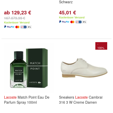
Schwarz
ab 129,23 €
45,01 €
Kostenloser Versand
167.079,99 €
Kostenloser Versand
-
100%
Lacoste
Match Point Eau De
Sneakers
Lacoste
Cambrai
Parfum Spray 100ml
316 3 W Creme Damen