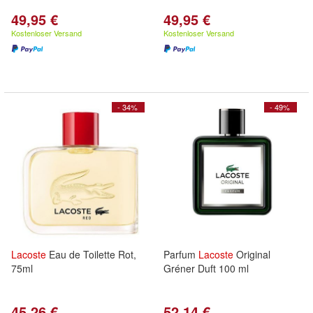
49,95 €
49,95 €
Kostenloser Versand
Kostenloser Versand
- 34%
- 49%
Lacoste
Eau de Toilette Rot,
Parfum
Lacoste
Original
75ml
Gréner Duft 100 ml
45,26 €
52,14 €