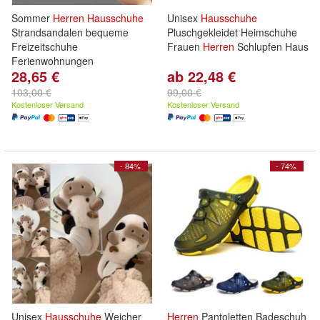
Sommer
Herren
Hausschuhe
Unisex
Hausschuhe
Strandsandalen bequeme
Pluschgekleidet Heimschuhe
Freizeitschuhe
Frauen
Herren
Schlupfen Haus
Ferienwohnungen
28,65 €
ab 22,48 €
103,00 €
99,00 €
Kostenloser Versand
Kostenloser Versand
- 84%
- 74%
Unisex
Hausschuhe
Weicher
Herren
Pantoletten Badeschuh