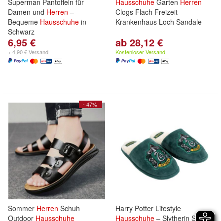
Superman Pantoffeln für
Hausschuhe
Garten
Herren
Damen und
Herren
–
Clogs Flach Freizeit
Bequeme
Hausschuhe
in
Krankenhaus Loch Sandale
Schwarz
6,95 €
ab 28,12 €
+ 4,90 € Versand
Kostenloser Versand
- 47%
Sommer
Herren
Schuh
Harry Potter Lifestyle
Outdoor
Hausschuhe
Hausschuhe
– Slytherin Slipper