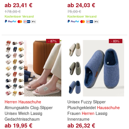
ab 23,41 €
ab 24,03 €
178,00 €
75,00 €
Kostenloser Versand
Kostenloser Versand
- 87%
- 83%
Herren
Hausschuhe
Unisex Fuzzy Slipper
Atmungsaktiv Clog-Slipper
Pluschgekleidet
Hausschuhe
Unisex Weich Lassig
Frauen
Herren
Lassig
Gedachtnisschaum
Innenraume
ab 19,95 €
ab 26,32 €