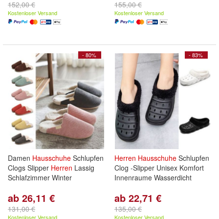
152,00 €
155,00 €
Kostenloser Versand
Kostenloser Versand
- 80%
- 83%
Damen
Hausschuhe
Schlupfen
Herren
Hausschuhe
Schlupfen
Clogs Slipper
Herren
Lassig
Clog -Slipper Unisex Komfort
Schlafzimmer Winter
Innenraume Wasserdicht
ab 26,11 €
ab 22,71 €
131,00 €
135,00 €
Kostenloser Versand
Kostenloser Versand