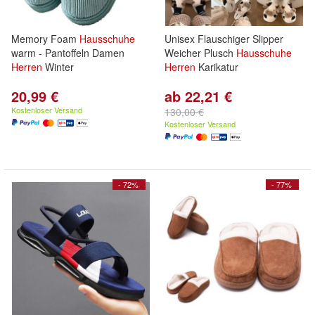
Memory Foam
Hausschuhe
Unisex Flauschiger Slipper
warm - Pantoffeln Damen
Weicher Plusch
Hausschuhe
Herren
Winter
Herren
Karikatur
20,99 €
ab 22,21 €
Kostenloser Versand
130,00 €
Kostenloser Versand
- 72%
- 77%