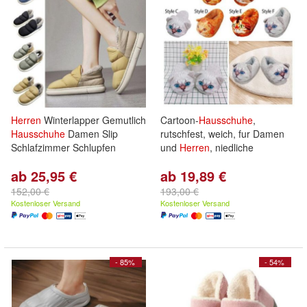
Herren
Winterlapper Gemutlich
Cartoon-
Hausschuhe
,
Hausschuhe
Damen Slip
rutschfest, weich, fur Damen
Schlafzimmer Schlupfen
und
Herren
, niedliche
ab 25,95 €
ab 19,89 €
152,00 €
193,00 €
Kostenloser Versand
Kostenloser Versand
- 85%
- 54%