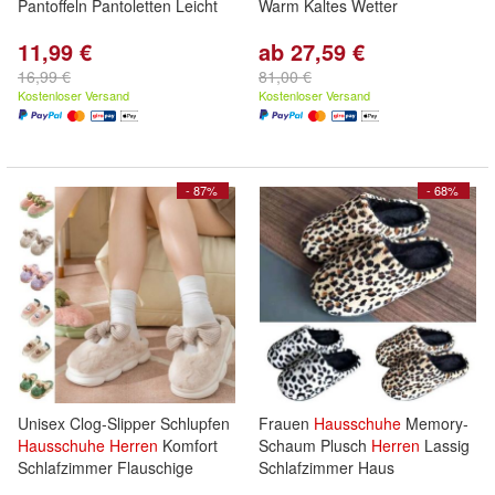
Pantoffeln Pantoletten Leicht
Warm Kaltes Wetter
11,99 €
ab 27,59 €
16,99 €
81,00 €
Kostenloser Versand
Kostenloser Versand
- 87%
- 68%
Unisex Clog-Slipper Schlupfen
Frauen
Hausschuhe
Memory-
Hausschuhe
Herren
Komfort
Schaum Plusch
Herren
Lassig
Schlafzimmer Flauschige
Schlafzimmer Haus