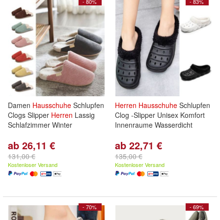
- 80%
- 83%
Damen
Hausschuhe
Schlupfen
Herren
Hausschuhe
Schlupfen
Clogs Slipper
Herren
Lassig
Clog -Slipper Unisex Komfort
Schlafzimmer Winter
Innenraume Wasserdicht
ab 26,11 €
ab 22,71 €
131,00 €
135,00 €
Kostenloser Versand
Kostenloser Versand
- 70%
- 69%