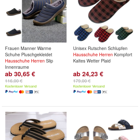
Frauen Manner Warme
Unisex Rutschen Schlupfen
Schuhe Pluschgekleidet
Hausschuhe
Herren
Kompfort
Hausschuhe
Herren
Slip
Kaltes Wetter Plaid
Innenraume
ab 30,65 €
ab 24,23 €
116,00 €
179,00 €
Kostenloser Versand
Kostenloser Versand