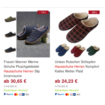
- 74%
- 86%
Frauen Manner Warme
Unisex Rutschen Schlupfen
Schuhe Pluschgekleidet
Hausschuhe
Herren
Kompfort
Hausschuhe
Herren
Slip
Kaltes Wetter Plaid
Innenraume
ab 30,65 €
ab 24,23 €
116,00 €
179,00 €
Kostenloser Versand
Kostenloser Versand