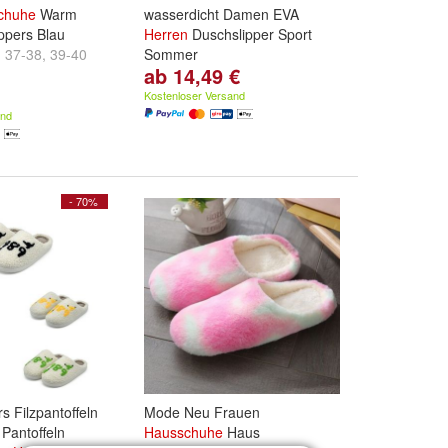
chuhe
Warm
wasserdicht Damen EVA
ippers Blau
Herren
Duschslipper Sport
,
37-38
,
39-40
Sommer
ab 14,49 €
.
Grobe:
5 6
,
6 7 5
und
7 5 8 5
Kostenloser Versand
and
- 70%
s Filzpantoffeln
Mode Neu Frauen
antoffeln
Hausschuhe
Haus