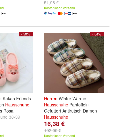
und
weitere ...
51,98 €
and
Kostenloser Versand
- 50%
- 84%
 Kakao Friends
Herren
Winter Warme
sch
Hausschuhe
Hausschuhe
Pantoffeln
rs Rosa
Gefuttert Antirutsch Damen
und
38-39
Hausschuhe
16,38 €
Farbe:
Lila
,
Grun
,
Gelb
und
weitere ...
102,00 €
and
Kostenloser Versand