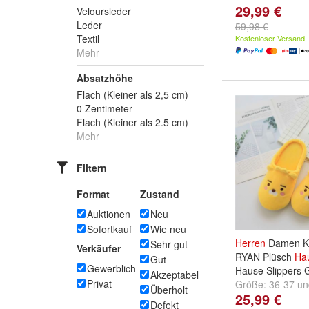
29,99 €
Veloursleder
Leder
59,98 €
Textil
Kostenloser Versand
Mehr
Absatzhöhe
Flach (Kleiner als 2,5 cm)
0 Zentimeter
Flach (Kleiner als 2.5 cm)
Mehr
Filtern
Format
Zustand
Auktionen
Neu
Sofortkauf
Wie neu
Herren
Damen Ka
Sehr gut
Verkäufer
RYAN Plüsch
Ha
Gut
Gewerblich
Hause Slippers 
Akzeptabel
Privat
Größe:
36-37
u
Überholt
25,99 €
Defekt