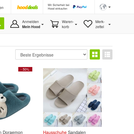
Mit Sicherheit bei
en
Hood einkaufen
Anmelden
Waren-
Merk-
Mein Hood
korb
zettel
- 50%
 Doraemon
Hausschuhe
Sandalen