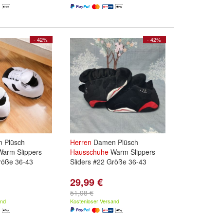
- 42%
- 42%
 Plüsch
Herren
Damen Plüsch
arm Slippers
Hausschuhe
Warm Slippers
röße 36-43
Sliders #22 Größe 36-43
29,99 €
51,98 €
and
Kostenloser Versand