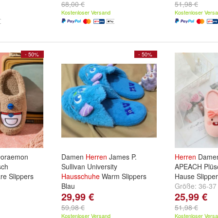
68,00 €
51,98 €
Kostenloser Versand
Kostenloser Vers
- 50%
- 50%
oraemon
Damen
Herren
James P.
Herren
Damen
sch
Sullivan University
APEACH Plü
e Slippers
Hausschuhe
Warm Slippers
Hause Slippe
Blau
Größe:
36-37
29,99 €
25,99 €
8-39
,
40-41
Größe:
36-38
und
40-42
59,98 €
51,98 €
Kostenloser Versand
Kostenloser Vers