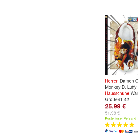
Herren
Damen O
Monkey D. Luffy
Hausschuhe
War
Größe41-42
25,99 €
51,98 €
Kostenloser Versand