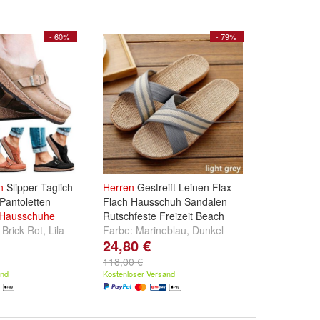
- 60%
- 79%
n
Slipper Taglich
Herren
Gestreift Leinen Flax
Pantoletten
Flach Hausschuh Sandalen
Hausschuhe
Rutschfeste Freizeit Beach
,
Brick Rot
,
Lila
Farbe:
Marineblau
,
Dunkel
24,80 €
.
Kaffee
,
Grau
und
weitere ...
118,00 €
and
Kostenloser Versand