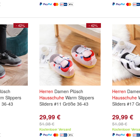
- 42%
- 42%
lüsch
Herren
Damen Plüsch
Herren
Damen
m Slippers
Hausschuhe
Warm Slippers
Hausschuhe
W
e 36-43
Sliders #11 Größe 36-43
Sliders #17 G
29,99 €
29,99 €
51,98 €
51,98 €
Kostenloser Versand
Kostenloser Vers