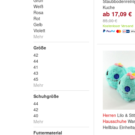
Grün
Staubbodenreini
Weiß
Kuche
Rosa
ab 17,09 €
Farbe:
Rosenrot
Rot
Rosa
85,00 €
Gelb
Kostenloser Versand
Violett
Mehr
Größe
42
44
41
43
45
Mehr
Schuhgröße
44
42
Herren
Lilo & Sti
40
Hausschuhe
War
Mehr
Hellblau Einheit
Futtermaterial