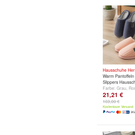
Hausschuhe
Her
Warm Pantoffeln 
Slippers Haussc
Farbe:
Grau
,
Ro
21,21 €
weitere ...
103,00 €
Kostenloser Versand