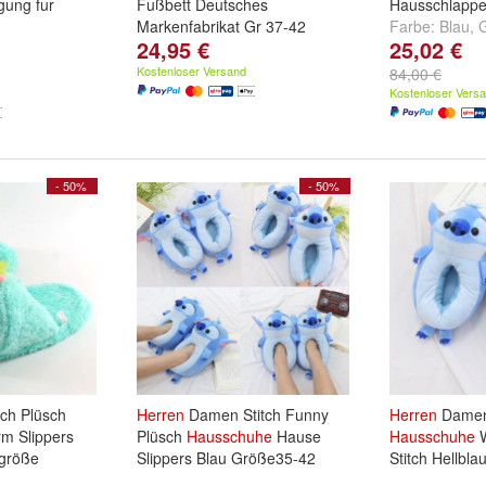
gung fur
Fußbett Deutsches
Hausschlapp
Markenfabrikat Gr 37-42
Farbe:
Blau
,
24,95 €
25,02 €
,
Grau
und
Schuhgröße:
EUR 42
,
EUR 40
und
weitere ..
und
EUR 38
Kostenloser Versand
84,00 €
Kostenloser Vers
- 50%
- 50%
tch Plüsch
Herren
Damen Stitch Funny
Herren
Damen 
m Slippers
Plüsch
Hausschuhe
Hause
Hausschuhe
W
sgröße
Slippers Blau Größe35-42
Stitch Hellbl