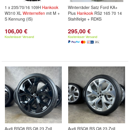
1 x 235/70/16 109H
Hankook
Winterräder Satz Ford KA+
W310 XL
Winterreifen
mit M +
Plus
Hankook
RS2 165 70 14
S Kennung (IS)
Stahlfelge + RDKS
106,00 €
295,00 €
Kostenloser Versand
Kostenloser Versand
Audi RSQ8 RS Q8 23 Zoll
Audi RSQ8 RS Q8 23 Zoll