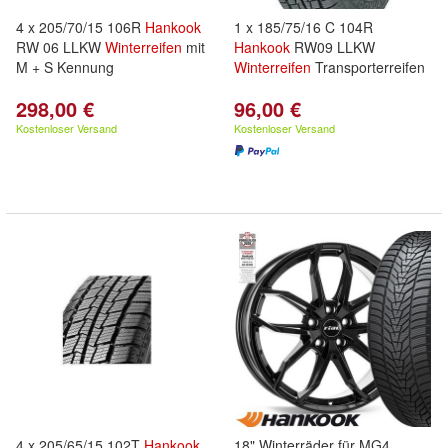
4 x 205/70/15 106R
Hankook
1 x 185/75/16 C 104R
RW 06 LLKW
Winterreifen
mit
Hankook
RW09 LLKW
M + S Kennung
Winterreifen
Transporterreifen
298,00 €
96,00 €
Kostenloser Versand
Kostenloser Versand
4 x 205/65/15 102T
Hankook
18" Winterräder für MG4