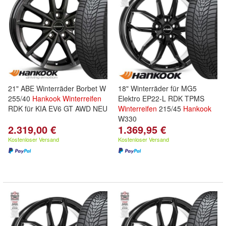
21" ABE Winterräder Borbet W
18" Winterräder für MG5
255/40
Hankook
Winterreifen
Elektro EP22-L RDK TPMS
RDK für KIA EV6 GT AWD NEU
Winterreifen
215/45
Hankook
W330
2.319,00 €
1.369,95 €
Kostenloser Versand
Kostenloser Versand