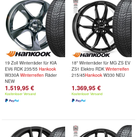
19 Zoll Winterräder für KIA
18" Winterräder für MG ZS EV
EV6 RDK 235/55
Hankook
ZS1 Elektro RDK
Winterreifen
W330A
Winterreifen
Räder
215/45
Hankook
W330 NEU
NEW
1.519,95 €
1.369,95 €
Kostenloser Versand
Kostenloser Versand