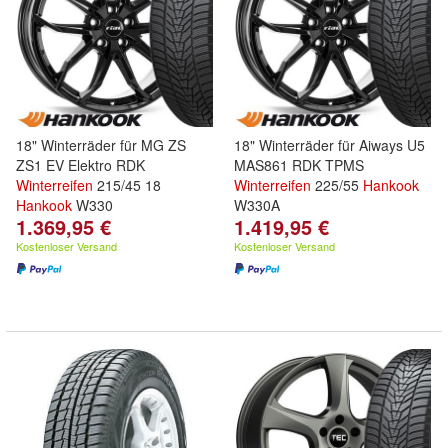
18" Winterräder für MG ZS
18" Winterräder für Aiways U5
ZS1 EV Elektro RDK
MAS861 RDK TPMS
Winterreifen
215/45 18
Winterreifen
225/55
Hankook
Hankook
W330
W330A
1.369,95 €
1.419,95 €
Kostenloser Versand
Kostenloser Versand