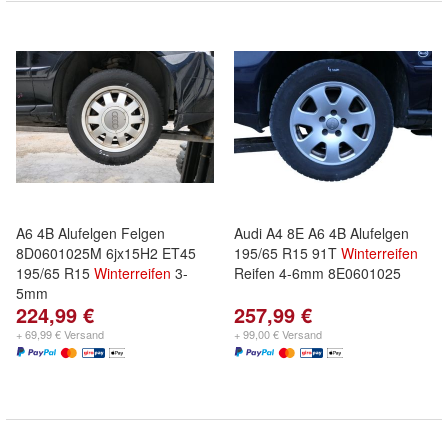
A6 4B Alufelgen Felgen
Audi A4 8E A6 4B Alufelgen
8D0601025M 6jx15H2 ET45
195/65 R15 91T
Winterreifen
195/65 R15
Winterreifen
3-
Reifen 4-6mm 8E0601025
5mm
224,99 €
257,99 €
+ 69,99 € Versand
+ 99,00 € Versand