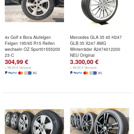
4x Golf 4 Bora Alufelgen
Mercedes GLA 35 45 H247
Felgen 195/65 R15 Reifen
GLB 35 X247 AMG
wechseln OZ Sport01555200
Winterräder A2474012200
23-C
NEU Original
304,99 €
3.300,00 €
+ 99,00 € Versand
+ 49,00 € Versand