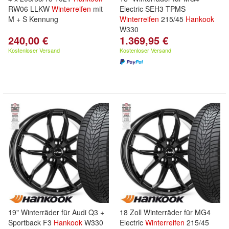
RW06 LLKW
Winterreifen
mit
Electric SEH3 TPMS
M + S Kennung
Winterreifen
215/45
Hankook
W330
240,00 €
1.369,95 €
Kostenloser Versand
Kostenloser Versand
19" Winterräder für Audi Q3 +
18 Zoll Winterräder für MG4
Sportback F3
Hankook
W330
Electric
Winterreifen
215/45