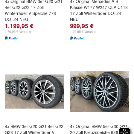
4x Original BMW 3er G20 G21
4x Original Mercedes A B
4er G22 G23 17 Zoll
Klasse W177 W247 CLA C118
Winterräder V Speiche 778
17 Zoll Winterräder DOT24
DOT24 NEU
NEU
1.199,95 €
999,95 €
+ 79,95 € Versand
+ 79,95 € Versand
4x BMW 3er G20 G21 4er G22
4x Original BMW 5er G30 G31
G23 17 Zoll Winterräder V
20 Zoll Kreuzspeiche 636