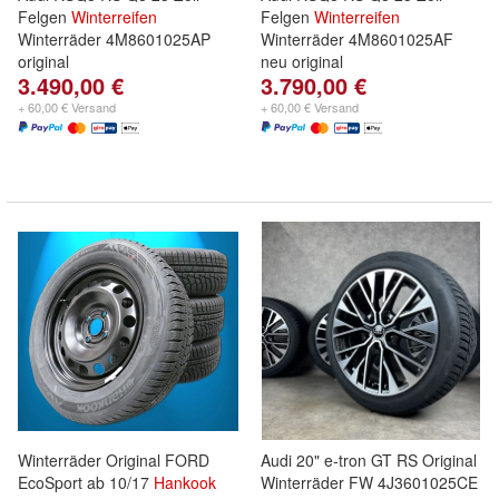
Felgen
Winterreifen
Felgen
Winterreifen
Winterräder 4M8601025AP
Winterräder 4M8601025AF
original
neu original
3.490,00 €
3.790,00 €
+ 60,00 € Versand
+ 60,00 € Versand
Winterräder Original FORD
Audi 20" e-tron GT RS Original
EcoSport ab 10/17
Hankook
Winterräder FW 4J3601025CE