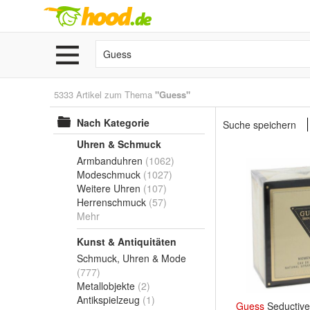
5333 Artikel zum Thema
"Guess"
Nach Kategorie
Suche speichern
Uhren & Schmuck
Armbanduhren
(1062)
Modeschmuck
(1027)
Weitere Uhren
(107)
Herrenschmuck
(57)
Mehr
Kunst & Antiquitäten
Schmuck, Uhren & Mode
(777)
Metallobjekte
(2)
Antikspielzeug
(1)
Guess
Seductiv