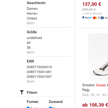
Geschlecht
137,00 €
Damen
229,00 €
Herren
+ 4,90 € Versand
Unisex
Mehr
Größe
undefined
40
36
Mehr
EAN
0085715000019
0085715001481
0085715001597
Mehr
Sneaker
Guess
W
Rejjy
Filtern
Size:
35
,
41
,
40
Format
Zustand
ab 106,39 €