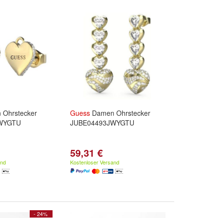
Ohrstecker
Guess
Damen Ohrstecker
WYGTU
JUBE04493JWYGTU
59,31 €
and
Kostenloser Versand
- 24%