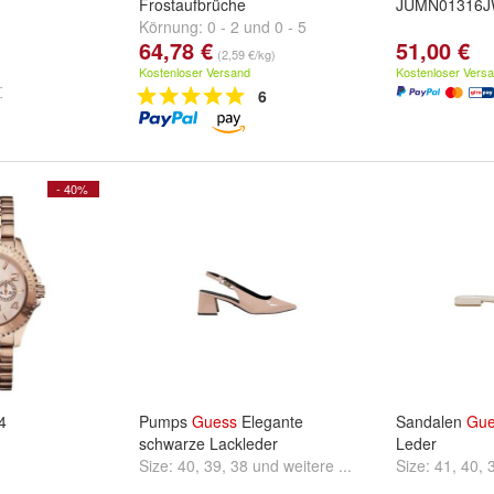
Frostaufbrüche
JUMN01316J
Körnung:
0 - 2
und
0 - 5
64,78 €
51,00 €
(2,59 €/kg)
Kostenloser Versand
Kostenloser Vers
6
- 40%
4
Pumps
Guess
Elegante
Sandalen
Gue
schwarze Lackleder
Leder
Size:
40
,
39
,
38
und
weitere ...
Size:
41
,
40
,