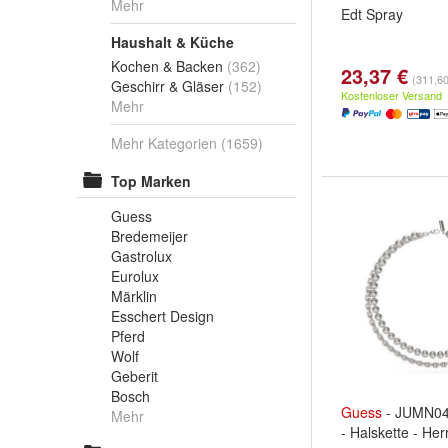
Mehr
Edt Spray
Haushalt & Küche
Kochen & Backen
(362)
23,37 €
(311,60 
Geschirr & Gläser
(152)
Kostenloser Versand
Mehr
Mehr Kategorien
(1659)
Top Marken
Guess
Bredemeijer
Gastrolux
Eurolux
Märklin
Esschert Design
Pferd
Wolf
Geberit
Bosch
Guess
- JUMN0
Mehr
- Halskette - Her