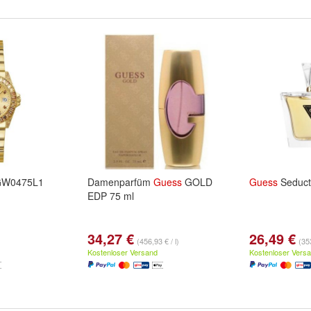
GW0475L1
Damenparfüm
Guess
GOLD
Guess
Seduct
EDP 75 ml
34,27 €
26,49 €
(456,93 € / l)
(353
Kostenloser Versand
Kostenloser Vers