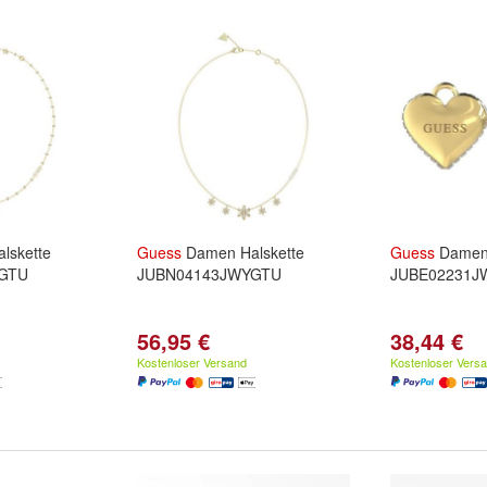
lskette
Guess
Damen Halskette
Guess
Damen 
GTU
JUBN04143JWYGTU
JUBE02231J
56,95 €
38,44 €
Kostenloser Versand
Kostenloser Vers