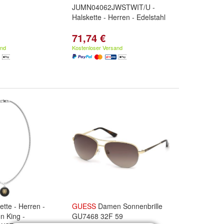
JUMN04062JWSTWIT/U -
Halskette - Herren - Edelstahl
71,74 €
and
Kostenloser Versand
ette - Herren -
GUESS
Damen Sonnenbrille
on King -
GU7468 32F 59