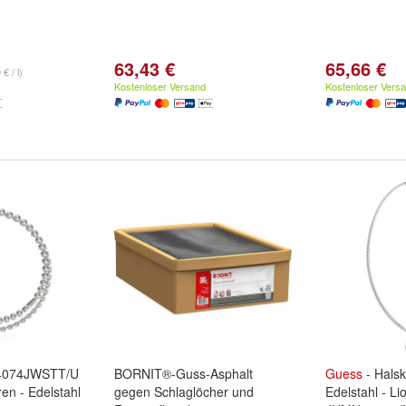
63,43 €
65,66 €
€ / l)
Kostenloser Versand
Kostenloser Vers
4074JWSTT/U
BORNIT®-Guss-Asphalt
Guess
- Halsk
ren - Edelstahl
gegen Schlaglöcher und
Edelstahl - Li