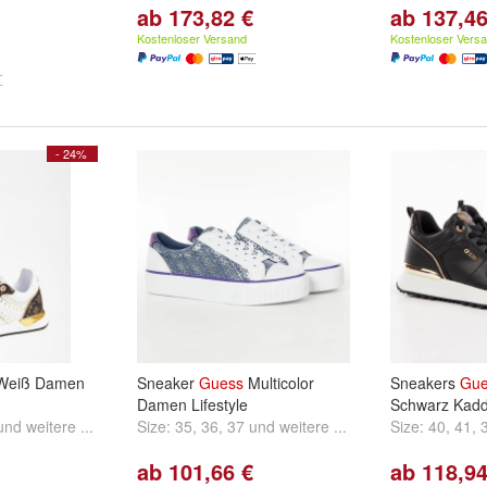
ab 173,82 €
ab 137,46
Kostenloser Versand
Kostenloser Vers
- 24%
eiß Damen
Sneaker
Guess
Multicolor
Sneakers
Gue
Damen Lifestyle
Schwarz Kad
und
weitere ...
Size:
35
,
36
,
37
und
weitere ...
Size:
40
,
41
,
ab 101,66 €
ab 118,94