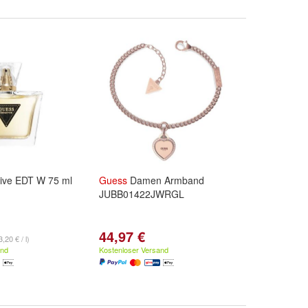
ive EDT W 75 ml
Guess
Damen Armband
JUBB01422JWRGL
44,97 €
,20 € / l)
and
Kostenloser Versand