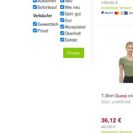
Auktionen
Neu
139,90 €
Sofortkauf
Wie neu
Kostenloser Versand
Sehr gut
Verkäufer
Gut
Gewerblich
Akzeptabel
Privat
Überholt
Defekt
Finden
T-Shirt
Guess
mit
Size:
undefined
36,12 €
40,00 €
Kostenloser Versand