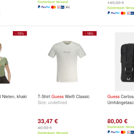
Kostenloser Versand
140,00 €
Kostenloser Vers
- 10%
- 16%
 Nieten, khaki
T-Shirt
Guess
Weiß Classic
Guess
Certos
Size:
undefined
Umhängetasc
33,47 €
80,00 €
Kostenloser Vers
40,00 €
Kostenloser Versand