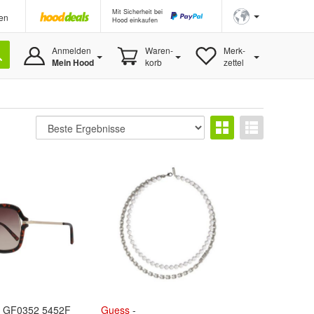
Mit Sicherheit bei
en
Hood einkaufen
Anmelden
Waren-
Merk-
Mein Hood
korb
zettel
 GF0352 5452F
Guess
-