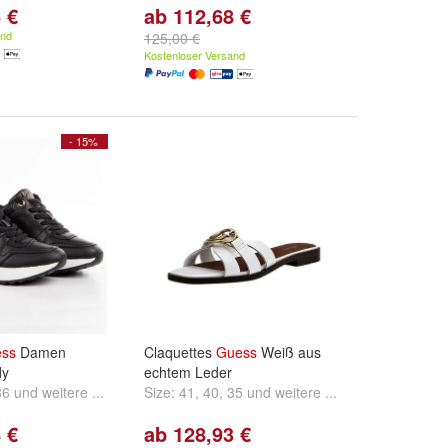
 €
ab 112,68 €
and
125,00 €
Kostenloser Versand
- 15%
ss
Damen
Claquettes
Guess
Weiß aus
dy
echtem Leder
36
und
weitere ...
Size:
41
,
40
,
35
und
weitere ...
 €
ab 128,93 €