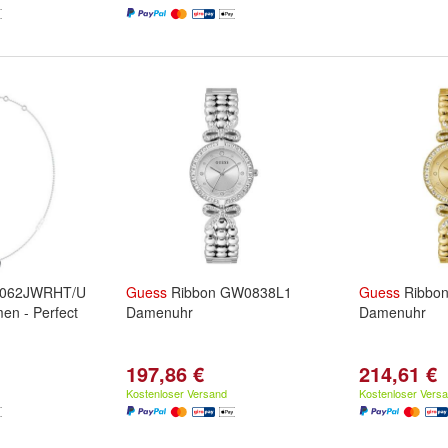
4062JWRHT/U
Guess
Ribbon GW0838L1
Guess
Ribbo
men - Perfect
Damenuhr
Damenuhr
197,86 €
214,61 €
Kostenloser Versand
Kostenloser Vers