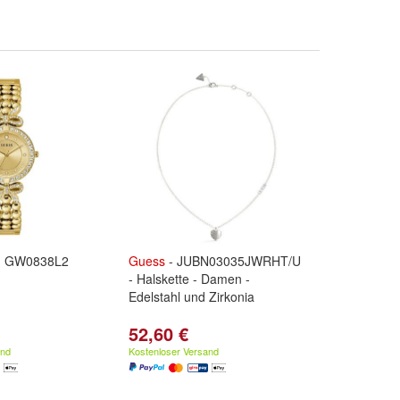
n GW0838L2
Guess
- JUBN03035JWRHT/U
- Halskette - Damen -
Edelstahl und Zirkonia
52,60 €
and
Kostenloser Versand