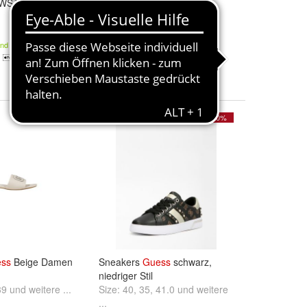
WSTYBT/U
47,00 €
and
Kostenloser Versand
1
- 10%
ss
Beige Damen
Sneakers
Guess
schwarz,
niedriger Stil
39
und
weitere ...
Size:
40
,
35
,
41.0
und
weitere
...