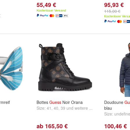
55,49 €
95,93 €
Kostenloser Versand
115,00 €
Kostenloser Vers
mreif
Bottes
Guess
Noir Orana
Doudoune
Gu
Size:
41
,
40
,
39
und
weitere ...
blau
Size:
undefin
ab 165,50 €
100,46 €