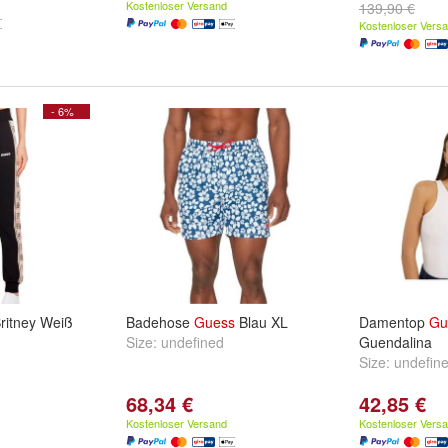
Kostenloser Versand
139,90 €
Kostenloser Vers
- 6%
ritney Weiß
Badehose
Guess
Blau XL
Damentop
Gu
Size:
undefined
Guendalina
Size:
undefin
68,34 €
42,85 €
Kostenloser Versand
Kostenloser Vers