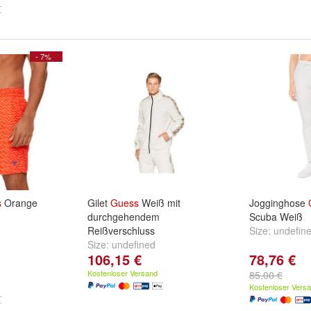
- 7%
s
Orange
Gilet
Guess
Weiß mit
Jogginghose
durchgehendem
Scuba Weiß
Reißverschluss
Size:
undefin
Size:
undefined
106,15 €
78,76 €
Kostenloser Versand
85,00 €
Kostenloser Vers