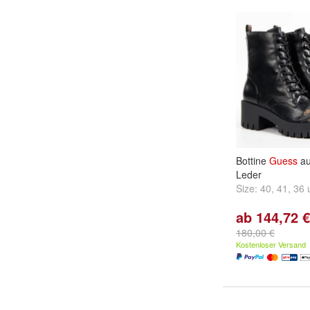
Bottine
Guess
au
Leder
Size:
40
,
41
,
36
ab 144,72 €
180,00 €
Kostenloser Versand