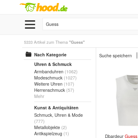
5333 Artikel zum Thema
"Guess"
Nach Kategorie
Suche speichern
Uhren & Schmuck
Armbanduhren
(1062)
Modeschmuck
(1027)
Weitere Uhren
(107)
Herrenschmuck
(57)
Mehr
Kunst & Antiquitäten
Schmuck, Uhren & Mode
(777)
Metallobjekte
(2)
Antikspielzeug
(1)
Dbardeur
Guess