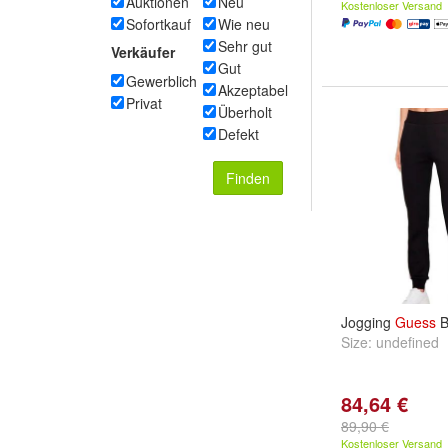
Auktionen
Neu
Kostenloser Versand
Sofortkauf
Wie neu
Sehr gut
Verkäufer
Gut
Gewerblich
Akzeptabel
Privat
Überholt
Defekt
Finden
Jogging
Guess
B
Size:
undefined
84,64 €
89,90 €
Kostenloser Versand