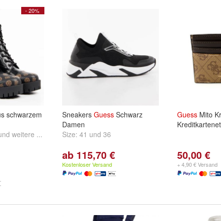
- 20%
s schwarzem
Sneakers
Guess
Schwarz
Guess
Mito Kr
Damen
Kreditkartenet
und
weitere ...
Size:
41
und
36
ab 115,70 €
50,00 €
Kostenloser Versand
+ 4,90 € Versand