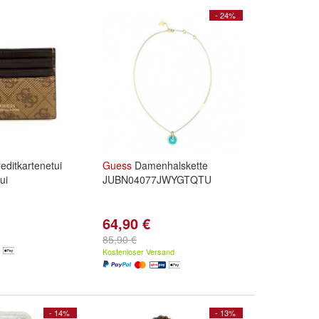
- 24%
editkartenetui
Guess
Damenhalskette
ui
JUBN04077JWYGTQTU
64,90 €
85,90 €
Kostenloser Versand
- 14%
- 13%