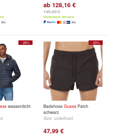
ab 128,16 €
145,00 €
and
Kostenloser Versand
- 28%
- 20%
ess
wasserdicht
Badehose
Guess
Patch
schwarz
ed
Size:
undefined
47,99 €