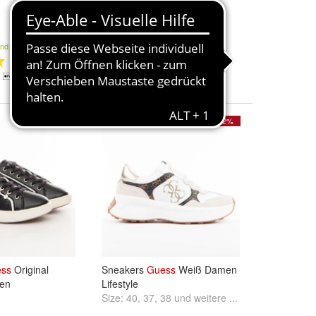
62
39,00 €
and
Kostenloser Versand
1
- 17%
- 12%
ss
Original
Sneakers
Guess
Weiß Damen
en
Lifestyle
Size:
40
,
37
,
38
und
weitere ...