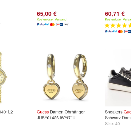
65,00 €
60,71 €
Kostenloser Versand
Kostenloser Vers
0401L2
Guess
Damen Ohrhänger
Sneakers
Gue
JUBE01426JWYGTU
Schwarz Dam
Size:
40