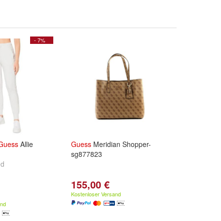
- 7%
Guess
Allie
Guess
Meridian Shopper-
sg877823
ed
155,00 €
Kostenloser Versand
and