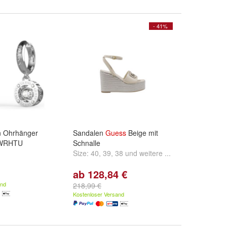
- 41%
 Ohrhänger
Sandalen
Guess
Beige mit
JWRHTU
Schnalle
Size:
40
,
39
,
38
und
weitere ...
ab 128,84 €
and
218,99 €
Kostenloser Versand