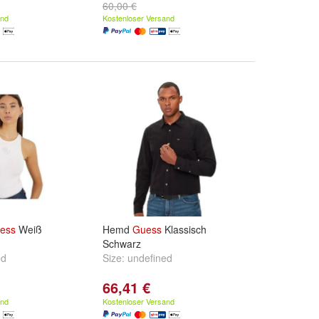
60,00 €
and
Kostenloser Versand
ess
Weiß
Hemd
Guess
Klassisch
Schwarz
ed
Size:
undefined
66,41 €
and
Kostenloser Versand