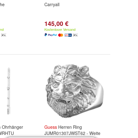
he
Carryall
145,00 €
and
Kostenloser Versand
 Ohrhänger
Guess
Herren Ring
JWRHTU
JUMR01307JWST62 - Weite