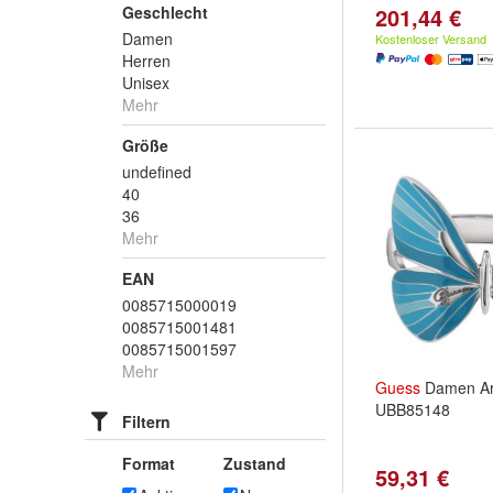
Geschlecht
201,44 €
Damen
Kostenloser Versand
Herren
Unisex
Mehr
Größe
undefined
40
36
Mehr
EAN
0085715000019
0085715001481
0085715001597
Mehr
Guess
Damen Ar
UBB85148
Filtern
Format
Zustand
59,31 €