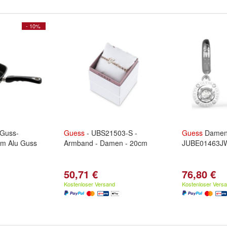
- 10%
-Guss-
Guess
- UBS21503-S -
Guess
Damen
cm Alu Guss
Armband - Damen - 20cm
JUBE01463
50,71 €
76,80 €
Kostenloser Versand
Kostenloser Vers