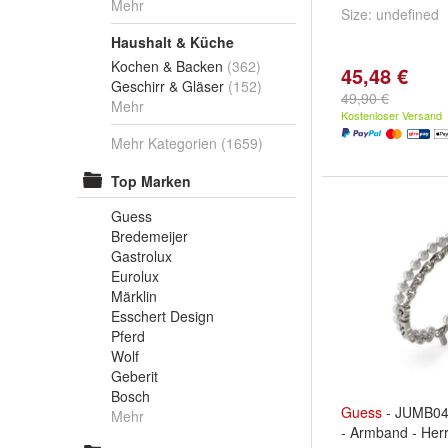
Mehr
Size:
undefined
Haushalt & Küche
Kochen & Backen
(362)
45,48 €
Geschirr & Gläser
(152)
49,90 €
Mehr
Kostenloser Versand
Mehr Kategorien
(1659)
Top Marken
Guess
Bredemeijer
Gastrolux
Eurolux
Märklin
Esschert Design
Pferd
Wolf
Geberit
Bosch
Guess
- JUMB0
Mehr
- Armband - Herr