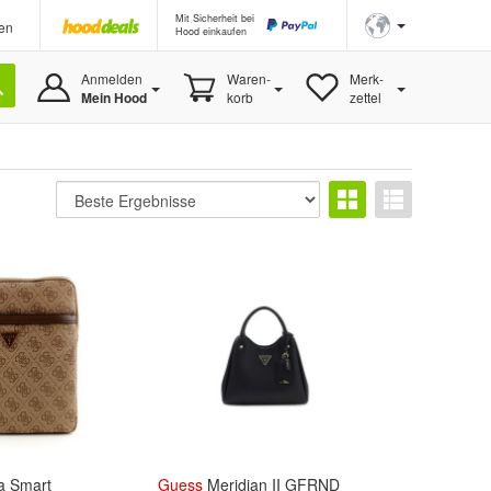
Mit Sicherheit bei
en
Hood einkaufen
Anmelden
Waren-
Merk-
Mein Hood
korb
zettel
a Smart
Guess
Meridian II GFRND