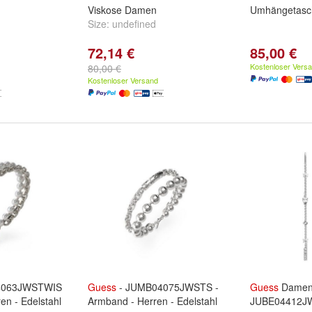
Viskose Damen
Umhängetasc
Size:
undefined
72,14 €
85,00 €
Kostenloser Vers
80,00 €
Kostenloser Versand
4063JWSTWIS
Guess
- JUMB04075JWSTS -
Guess
Damen
en - Edelstahl
Armband - Herren - Edelstahl
JUBE04412