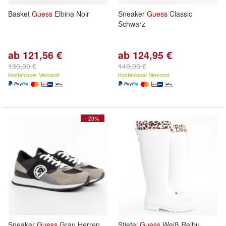
Basket
Guess
Elbina Noir
Sneaker
Guess
Classic
Schwarz
ab 121,56 €
ab 124,95 €
130,00 €
140,00 €
Kostenloser Versand
Kostenloser Versand
- 23%
Sneaker
Guess
Grau Herren
Stiefel
Guess
Weiß Reibu