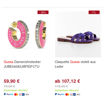
- 25%
- 7%
Guess
Damenohrstecker
Claquette
Guess
violett aus
JUBE04083JWYGFCTU
Leder
59,90 €
ab 107,12 €
79,90 €
115,00 €
Kostenloser Versand
Kostenloser Versand