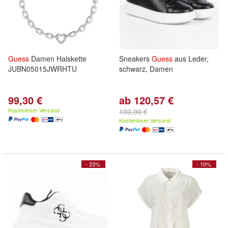
Guess
Damen Halskette
Sneakers
Guess
aus Leder,
JUBN05015JWRHTU
schwarz, Damen
99,30 €
ab 120,57 €
Kostenloser Versand
130,00 €
Kostenloser Versand
- 23%
- 10%