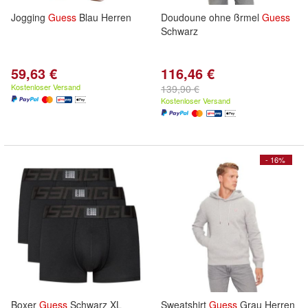
Jogging
Guess
Blau Herren
Doudoune ohne ßrmel
Guess
Schwarz
59,63 €
116,46 €
Kostenloser Versand
139,90 €
Kostenloser Versand
- 16%
Boxer
Guess
Schwarz XL
Sweatshirt
Guess
Grau Herren