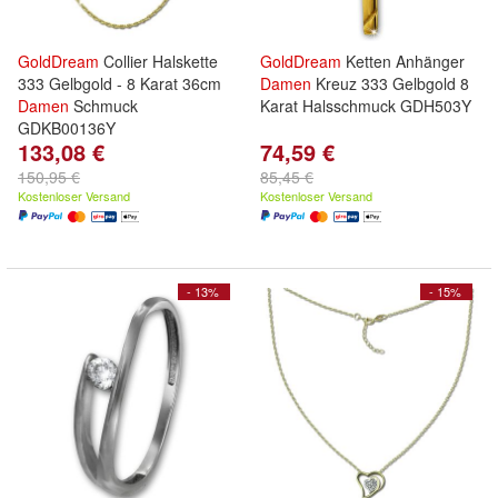
GoldDream
Collier Halskette
GoldDream
Ketten Anhänger
333 Gelbgold - 8 Karat 36cm
Damen
Kreuz 333 Gelbgold 8
Damen
Schmuck
Karat Halsschmuck GDH503Y
GDKB00136Y
133,08 €
74,59 €
150,95 €
85,45 €
Kostenloser Versand
Kostenloser Versand
- 13%
- 15%