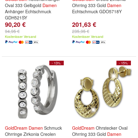
Oval 333 Gelbgold
Damen
Ohrring 333 Gold
Damen
Anhänger Echtschmuck
Echtschmuck GDO5718Y
GDH521SY
90,20 €
201,63 €
94,95 €
235,95 €
Kostenloser Versand
Kostenloser Versand
- 13%
- 15%
GoldDream
Damen
Schmuck
GoldDream
Ohrstecker Oval
Ohrringe Zirkonia Creolen
Ohrring 333 Gold
Damen