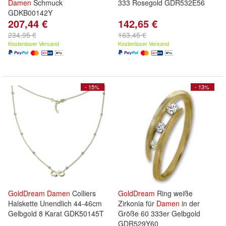
Damen
Schmuck
333 Rosegold GDR532E56
GDKB00142Y
207,44 €
142,65 €
234,95 €
163,45 €
Kostenloser Versand
Kostenloser Versand
- 15%
- 13%
GoldDream
Damen
Colliers
GoldDream
Ring weiße
Halskette Unendlich 44-46cm
Zirkonia für
Damen
in der
Gelbgold 8 Karat GDK50145T
Größe 60 333er Gelbgold
GDR529Y60