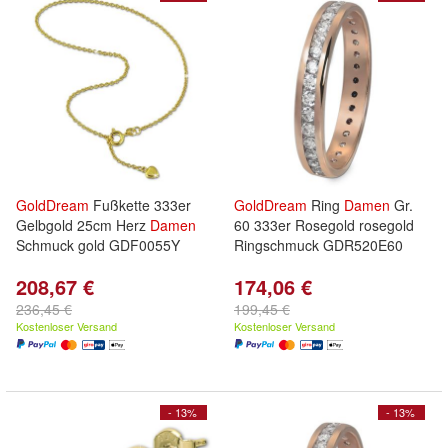
GoldDream
Fußkette 333er
GoldDream
Ring
Damen
Gr.
Gelbgold 25cm Herz
Damen
60 333er Rosegold rosegold
Schmuck gold GDF0055Y
Ringschmuck GDR520E60
208,67 €
174,06 €
236,45 €
199,45 €
Kostenloser Versand
Kostenloser Versand
- 13%
- 13%