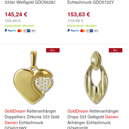
333er Weißgold GDO5628J
Echtschmuck GDO5722Y
145,24 €
153,63 €
166,45 €
179,95 €
Kostenloser Versand
Kostenloser Versand
- 5%
- 5%
GoldDream
Kettenanhänger
GoldDream
Kettenanhänger
Doppelherz Zirkonia 333 Gold
Drops 333 Gelbgold
Damen
Damen
Echtschmuck
Anhänger Echtschmuck
GDH523WY
GDH520SY