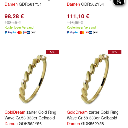
Damen
GDR561Y54
Damen
GDR562Y54
98,28 €
111,10 €
103,45 €
116,95 €
Kostenloser Versand
Kostenloser Versand
- 5%
- 5%
GoldDream
zarter Gold Ring
GoldDream
zarter Gold Ring
Wave Gr.56 333er Gelbgold
Wave Gr.58 333er Gelbgold
Damen
GDR562Y56
Damen
GDR562Y58