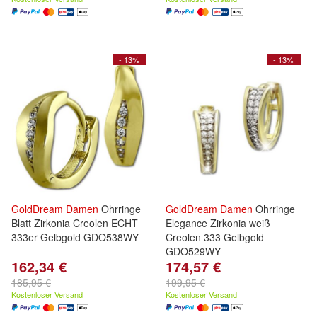
- 13%
- 13%
GoldDream
Damen
Ohrringe
GoldDream
Damen
Ohrringe
Blatt Zirkonia Creolen ECHT
Elegance Zirkonia weiß
333er Gelbgold GDO538WY
Creolen 333 Gelbgold
GDO529WY
162,34 €
174,57 €
185,95 €
199,95 €
Kostenloser Versand
Kostenloser Versand