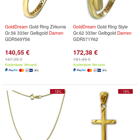
GoldDream
Gold Ring Zirkonia
GoldDream
Gold Ring Style
Gr.56 333er Gelbgold
Damen
Gr.62 333er Gelbgold
Damen
GDR569Y56
GDR571Y62
140,55 €
172,38 €
147,95 €
181,45 €
Kostenloser Versand
Kostenloser Versand
- 12%
- 13%