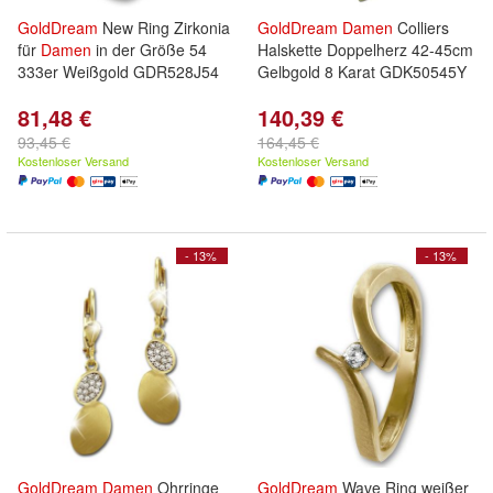
GoldDream
New Ring Zirkonia
GoldDream
Damen
Colliers
für
Damen
in der Größe 54
Halskette Doppelherz 42-45cm
333er Weißgold GDR528J54
Gelbgold 8 Karat GDK50545Y
81,48 €
140,39 €
93,45 €
164,45 €
Kostenloser Versand
Kostenloser Versand
- 13%
- 13%
GoldDream
Damen
Ohrringe
GoldDream
Wave Ring weißer