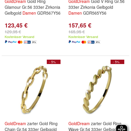
GoldDream
Gold Ring
GoldDream
Gold V Ring Gr.56
Glamour Gr.56 333er Zirkonia
333er Zirkonia Gelbgold
Gelbgold
Damen
GDR567Y56
Damen
GDR565Y56
123,45 €
157,65 €
129,95 €
165,95 €
Kostenloser Versand
Kostenloser Versand
- 5%
- 5%
GoldDream
zarter Gold Ring
GoldDream
zarter Gold Ring
Chain Gr.54 333er Gelbgold
Wave Gr.54 333er Gelbgold