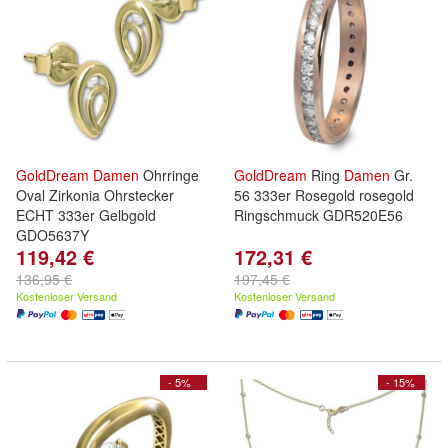
GoldDream
Damen
Ohrringe
GoldDream
Ring
Damen
Gr.
Oval Zirkonia Ohrstecker
56 333er Rosegold rosegold
ECHT 333er Gelbgold
Ringschmuck GDR520E56
GDO5637Y
119,42 €
172,31 €
136,95 €
197,45 €
Kostenloser Versand
Kostenloser Versand
- 5%
- 15%