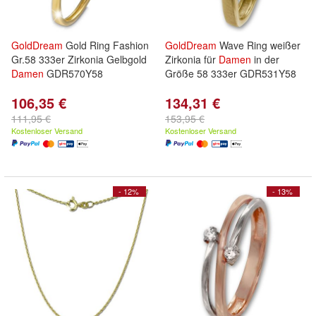
GoldDream
Gold Ring Fashion
GoldDream
Wave Ring weißer
Gr.58 333er Zirkonia Gelbgold
Zirkonia für
Damen
in der
Damen
GDR570Y58
Größe 58 333er GDR531Y58
106,35 €
134,31 €
111,95 €
153,95 €
Kostenloser Versand
Kostenloser Versand
- 12%
- 13%