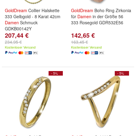
GoldDream
Collier Halskette
GoldDream
Boho Ring Zirkonia
333 Gelbgold - 8 Karat 42cm
für
Damen
in der Größe 56
Damen
Schmuck
333 Rosegold GDR532E56
GDKB00142Y
207,44 €
142,65 €
234,95 €
163,45 €
Kostenloser Versand
Kostenloser Versand
- 5%
- 5%