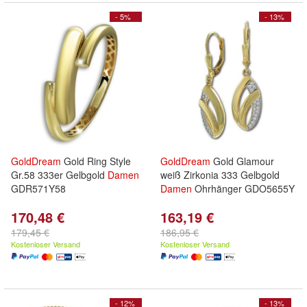
- 5%
- 13%
GoldDream
Gold Ring Style
GoldDream
Gold Glamour
Gr.58 333er Gelbgold
Damen
weiß Zirkonia 333 Gelbgold
GDR571Y58
Damen
Ohrhänger GDO5655Y
170,48 €
163,19 €
179,45 €
186,95 €
Kostenloser Versand
Kostenloser Versand
- 12%
- 13%