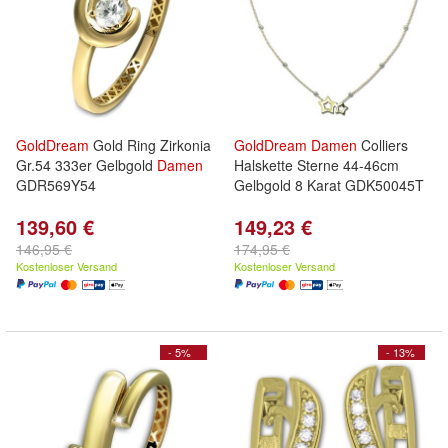
GoldDream
Gold Ring Zirkonia
GoldDream
Damen
Colliers
Gr.54 333er Gelbgold
Damen
Halskette Sterne 44-46cm
GDR569Y54
Gelbgold 8 Karat GDK50045T
139,60 €
149,23 €
146,95 €
174,95 €
Kostenloser Versand
Kostenloser Versand
- 5%
- 13%