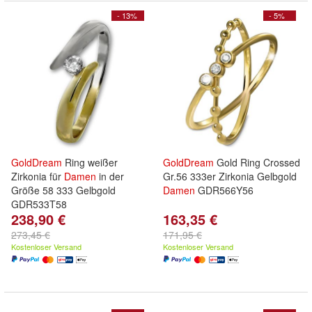
- 13%
- 5%
GoldDream
Ring weißer
GoldDream
Gold Ring Crossed
Zirkonia für
Damen
in der
Gr.56 333er Zirkonia Gelbgold
Größe 58 333 Gelbgold
Damen
GDR566Y56
GDR533T58
238,90 €
163,35 €
273,45 €
171,95 €
Kostenloser Versand
Kostenloser Versand