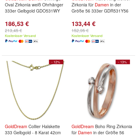
Oval Zirkonia weiß Ohrhänger
Zirkonia für
Damen
in der
333er Gelbgold GDO531WY
Größe 56 333er GDR531Y56
186,53 €
133,44 €
213,45 €
152,95 €
Kostenloser Versand
Kostenloser Versand
- 12%
- 13%
GoldDream
Collier Halskette
GoldDream
Boho Ring Zirkonia
333 Gelbgold - 8 Karat 42cm
für
Damen
in der Größe 56