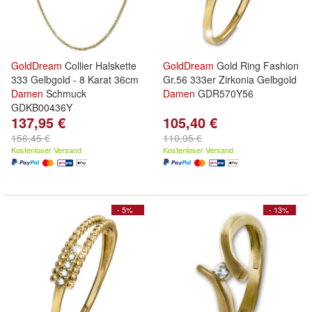
GoldDream
Collier Halskette
GoldDream
Gold Ring Fashion
333 Gelbgold - 8 Karat 36cm
Gr.56 333er Zirkonia Gelbgold
Damen
Schmuck
Damen
GDR570Y56
GDKB00436Y
137,95 €
105,40 €
156,45 €
110,95 €
Kostenloser Versand
Kostenloser Versand
- 5%
- 13%