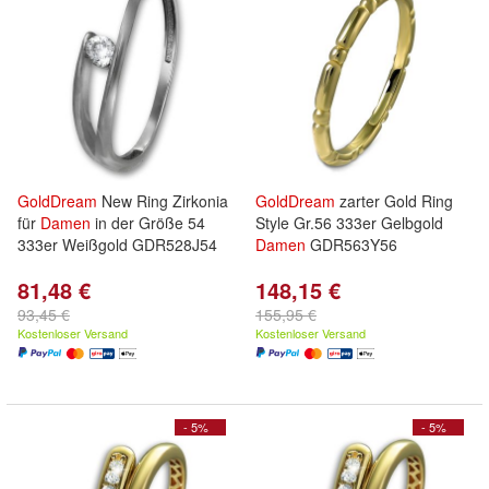
GoldDream
New Ring Zirkonia
GoldDream
zarter Gold Ring
für
Damen
in der Größe 54
Style Gr.56 333er Gelbgold
333er Weißgold GDR528J54
Damen
GDR563Y56
81,48 €
148,15 €
93,45 €
155,95 €
Kostenloser Versand
Kostenloser Versand
- 5%
- 5%