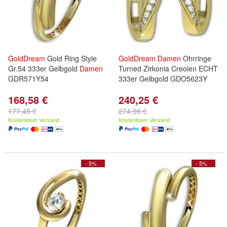
GoldDream
Gold Ring Style
GoldDream
Damen
Ohrringe
Gr.54 333er Gelbgold
Damen
Turned Zirkonia Creolen ECHT
GDR571Y54
333er Gelbgold GDO5623Y
168,58 €
240,25 €
177,45 €
274,95 €
Kostenloser Versand
Kostenloser Versand
- 5%
- 5%