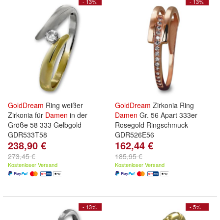
- 13%
- 13%
GoldDream
Ring weißer
GoldDream
Zirkonia Ring
Zirkonia für
Damen
in der
Damen
Gr. 56 Apart 333er
Größe 58 333 Gelbgold
Rosegold Ringschmuck
GDR533T58
GDR526E56
238,90 €
162,44 €
273,45 €
185,95 €
Kostenloser Versand
Kostenloser Versand
- 13%
- 5%