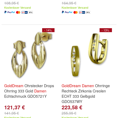
108,95 €
164,95 €
Kostenloser Versand
Kostenloser Versand
- 14%
- 13%
GoldDream
Ohrstecker Drops
GoldDream
Damen
Ohrringe
Ohrring 333 Gold
Damen
Rechteck Zirkonia Creolen
Echtschmuck GDO5721Y
ECHT 333 Gelbgold
GDO537WY
121,37 €
223,58 €
141,95 €
255,95 €
Kostenloser Versand
Kostenloser Versand