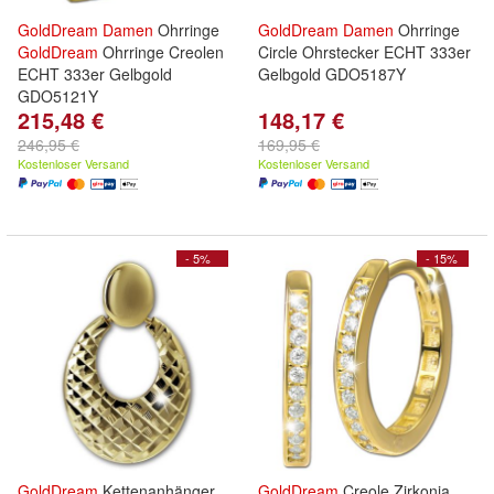
GoldDream
Damen
Ohrringe
GoldDream
Damen
Ohrringe
GoldDream
Ohrringe Creolen
Circle Ohrstecker ECHT 333er
ECHT 333er Gelbgold
Gelbgold GDO5187Y
GDO5121Y
215,48 €
148,17 €
246,95 €
169,95 €
Kostenloser Versand
Kostenloser Versand
- 5%
- 15%
GoldDream
Kettenanhänger
GoldDream
Creole Zirkonia