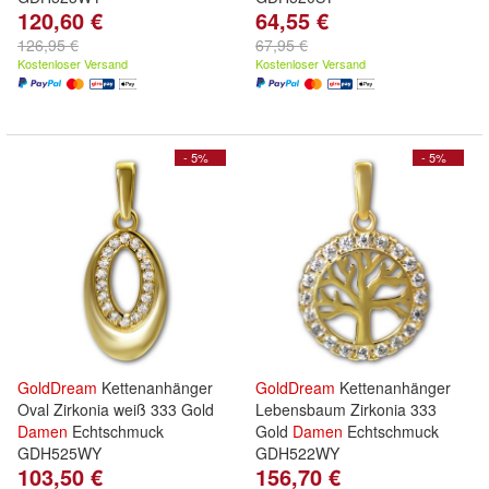
120,60 €
64,55 €
126,95 €
67,95 €
Kostenloser Versand
Kostenloser Versand
- 5%
- 5%
GoldDream
Kettenanhänger
GoldDream
Kettenanhänger
Oval Zirkonia weiß 333 Gold
Lebensbaum Zirkonia 333
Damen
Echtschmuck
Gold
Damen
Echtschmuck
GDH525WY
GDH522WY
103,50 €
156,70 €