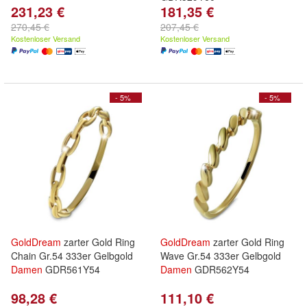
231,23 €
181,35 €
270,45 €
207,45 €
Kostenloser Versand
Kostenloser Versand
- 5%
- 5%
GoldDream
zarter Gold Ring
GoldDream
zarter Gold Ring
Chain Gr.54 333er Gelbgold
Wave Gr.54 333er Gelbgold
Damen
GDR561Y54
Damen
GDR562Y54
98,28 €
111,10 €