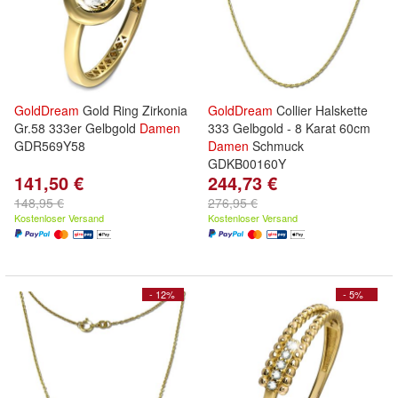
GoldDream
Gold Ring Zirkonia
GoldDream
Collier Halskette
Gr.58 333er Gelbgold
Damen
333 Gelbgold - 8 Karat 60cm
GDR569Y58
Damen
Schmuck
GDKB00160Y
141,50 €
244,73 €
148,95 €
276,95 €
Kostenloser Versand
Kostenloser Versand
- 12%
- 5%