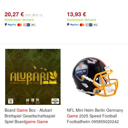
20,27 €
13,93 €
(101,35 € / l)
Kostenloser Versand
Kostenloser Versand
Board
Game
Box - Alubari
NFL Mini Helm Berlin Germany
Brettspiel Gesellschaftsspiel
Game
2025 Speed Football
Spiel Board
game
Game
Footballhelm 095855020242