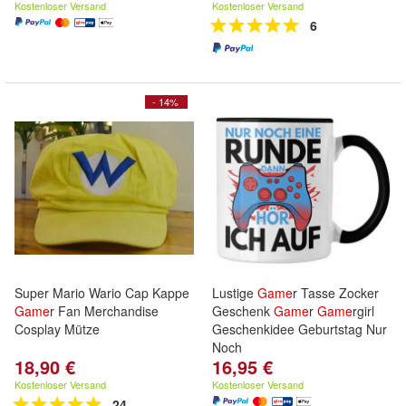
Kostenloser Versand
Kostenloser Versand
6
- 14%
Super Mario Wario Cap Kappe
Lustige
Game
r Tasse Zocker
Game
r Fan Merchandise
Geschenk
Game
r
Game
rgirl
Cosplay Mütze
Geschenkidee Geburtstag Nur
Noch
18,90 €
16,95 €
Kostenloser Versand
Kostenloser Versand
24