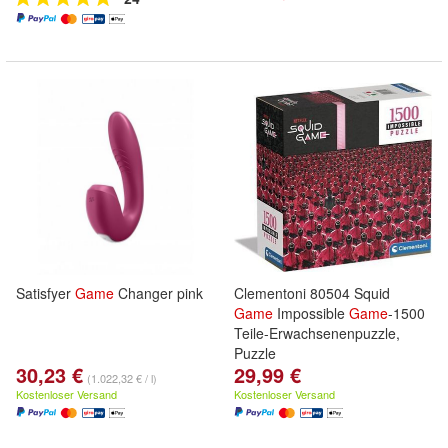
Satisfyer
Game
Changer pink
Clementoni 80504 Squid
Game
Impossible
Game
-1500
Teile-Erwachsenenpuzzle,
Puzzle
30,23 €
29,99 €
(1.022,32 € / l)
Kostenloser Versand
Kostenloser Versand