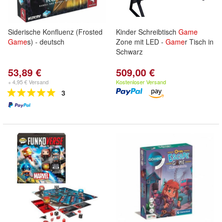
Siderische Konfluenz (Frosted
Kinder Schreibtisch
Game
Game
s) - deutsch
Zone mit LED -
Game
r Tisch in
Schwarz
53,89 €
509,00 €
+ 4,95 € Versand
Kostenloser Versand
3