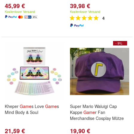
45,99 €
39,98 €
Kostenloser Versand
Kostenloser Versand
4
- 9%
Kheper
Game
s Love
Game
s
Super Mario Waluigi Cap
Mind Body & Soul
Kappe
Game
r Fan
Merchandise Cosplay Mütze
21,59 €
19,90 €