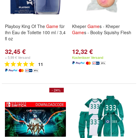
Playboy King Of The
Game
für
Kheper
Game
s - Kheper
ihn Eau de Toilette 100 ml / 3,4
Game
s - Booby Squishy Flesh
fl oz
32,45 €
12,32 €
+ 5,99 € Versand
Kostenloser Versand
11
- 24%