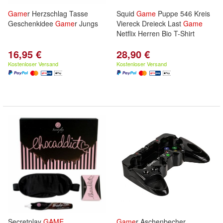
Game
r Herzschlag Tasse
Squid
Game
Puppe 546 Kreis
Geschenkidee
Game
r Jungs
Viereck Dreieck Last
Game
Netflix Herren Bio T-Shirt
16,95 €
28,90 €
Kostenloser Versand
Kostenloser Versand
Secretplay
GAME
Game
r Aschenbecher