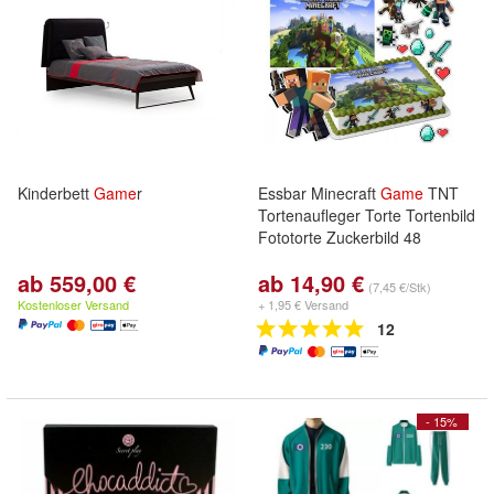
Kinderbett
Game
r
Essbar Minecraft
Game
TNT
Tortenaufleger Torte Tortenbild
Fototorte Zuckerbild 48
ab 559,00 €
ab 14,90 €
(7,45 €/Stk)
Kostenloser Versand
+ 1,95 € Versand
12
- 15%