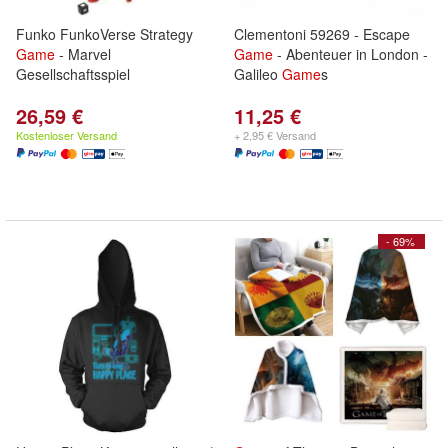
Funko FunkoVerse Strategy
Clementoni 59269 - Escape
Game
- Marvel
Game
- Abenteuer in London -
Gesellschaftsspiel
Galileo
Game
s
26,59 €
11,25 €
Kostenloser Versand
+ 2,95 € Versand
- 69%