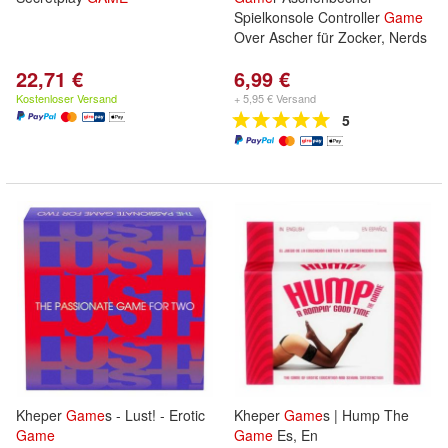
Spielkonsole Controller
Game
Over Ascher für Zocker, Nerds
22,71 €
6,99 €
Kostenloser Versand
+ 5,95 € Versand
5
Kheper
Game
s - Lust! - Erotic
Kheper
Game
s | Hump The
Game
Game
Es, En