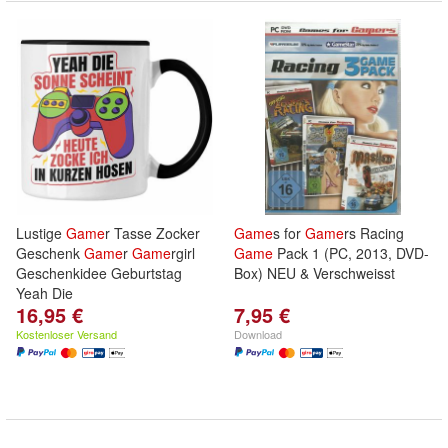
Lustige
Game
r Tasse Zocker
Game
s for
Game
rs Racing
Geschenk
Game
r
Game
rgirl
Game
Pack 1 (PC, 2013, DVD-
Geschenkidee Geburtstag
Box) NEU & Verschweisst
Yeah Die
16,95 €
7,95 €
Kostenloser Versand
Download