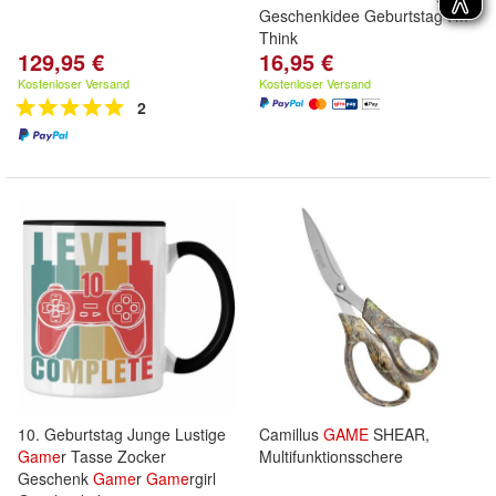
Geschenkidee Geburtstag I'm
Think
129,95 €
16,95 €
Kostenloser Versand
Kostenloser Versand
2
10. Geburtstag Junge Lustige
Camillus
GAME
SHEAR,
Game
r Tasse Zocker
Multifunktionsschere
Geschenk
Game
r
Game
rgirl