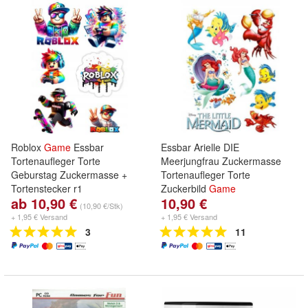
Roblox
Game
Essbar
Essbar Arielle DIE
Tortenaufleger Torte
Meerjungfrau Zuckermasse
Geburstag Zuckermasse +
Tortenaufleger Torte
Tortenstecker r1
Zuckerbild
Game
ab 10,90 €
10,90 €
(10,90 €/Stk)
+ 1,95 € Versand
+ 1,95 € Versand
3
11