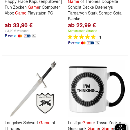
Happy Place Kapuzenpullover |
Game
of Thrones Doppelte
Fun Zocken
Game
r Computer
Schicht Decke Daenerys
Xbox
Game
Playstaion PC
Targaryen Stark Serape Sofa
Blanket
ab 33,90 €
ab 22,99 €
+ 3,90 € Versand
Kostenloser Versand
1
Longclaw Schwert
Game
of
Lustige
Game
r Tasse Zocker
Thrones
Geschenk
Game
r
Game
rgirl