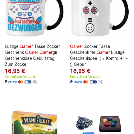
Lustige
Game
r Tasse Zocker
Game
r Zocker Tasse
Geschenk
Game
r
Game
rgirl
Geschenk fér
Game
r Lustige
Geschenkidee Geburtstag
Geschenkidee :( + Kontroller =
Zum Zocke
:) Gebur
16,95 €
16,95 €
Kostenloser Versand
Kostenloser Versand