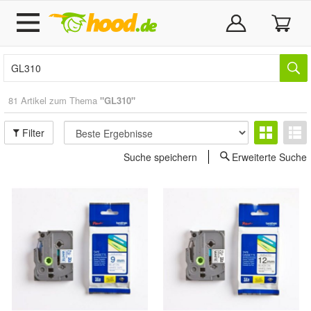
81 Artikel zum Thema
"GL310"
Filter
Suche speichern
Erweiterte Suche