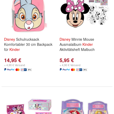
Disney
Schulrucksack
Disney
Minnie Mouse
Komfortabler 30 cm Backpack
Ausmalalbum
Kinder
für
Kinder
Aktivitätsheft Malbuch
14,95 €
5,95 €
+ 4,90 € Versand
+ 4,90 € Versand