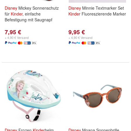
Disney
Mickey Sonnenschutz
Disney
Minnie Textmarker Set
für
Kinder
, einfache
Kinder
Fluoreszierende Marker
Befestigung mit Saugnapf
7,95 €
9,95 €
+ 4,90 € Versand
+ 4,90 € Versand
Disney
Frozen
Kinder
helm
Disney
Moana Sonnenbrille