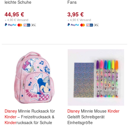
leichte Schuhe
Fans
44,95 €
3,95 €
+ 4,90 € Versand
+ 4,90 € Versand
Disney
Minnie Rucksack für
Disney
Minnie Mouse
Kinder
Kinder
– Freizeitrucksack &
Gelstift Schreibgerät
Kinder
rucksack für Schule
Einheitsgröße