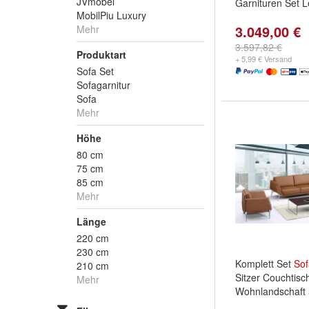
JVmöbel
Garnituren Set 
MobilPiu Luxury
3.049,00 €
Mehr
3.597,82 €
Produktart
+ 5,99 € Versand
Sofa Set
Sofagarnitur
Sofa
Mehr
Höhe
80 cm
75 cm
85 cm
Mehr
Länge
220 cm
230 cm
Komplett Set
Sof
210 cm
Sitzer Couchtis
Mehr
Wohnlandschaft 