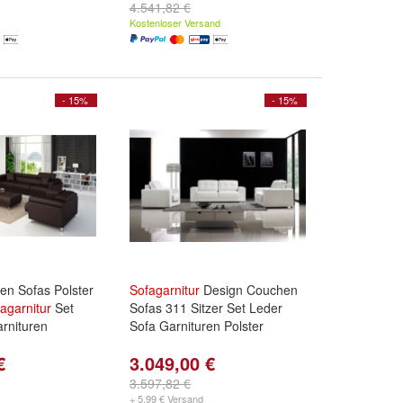
4.541,82 €
Kostenloser Versand
- 15%
- 15%
en Sofas Polster
Sofagarnitur
Design Couchen
agarnitur
Set
Sofas 311 Sitzer Set Leder
rnituren
Sofa Garnituren Polster
€
3.049,00 €
3.597,82 €
+ 5,99 € Versand