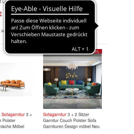
t Leder Sofa
Leder 3 2 Sitzer
€
2.799,00 €
3.302,82 €
+ 5,99 € Versand
- 15%
- 15%
a
Sofagarnitur
3 +
Sofagarnitur
3 + 2 Sitzer
h Polster
Garnitur Couch Polster Sofa
enische Möbel
Garnituren Design möbel Neu