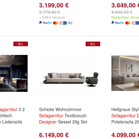
3.199,00 €
3.849,00 
3.774,82 €
4.542,00 €
+ 5,99 € Versand
Kostenloser Vers
- 9%
- 9%
agarnitur
3 2
Schicke Wohnzimmer
Hellgraue Sty
chtisch
Sofagarnitur
Textilcouch
Sofagarnitur
 Ledersofa
Designer
Sessel 2tlg Set
Polstersofa 2t
6.149,00 €
4.099,00 