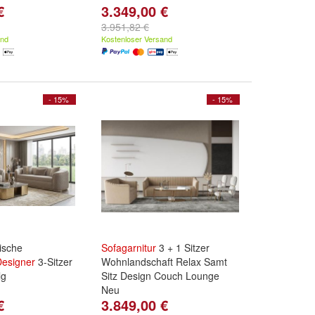
€
3.349,00 €
3.951,82 €
and
Kostenloser Versand
- 15%
- 15%
lische
Sofagarnitur
3 + 1 Sitzer
Designer
3-Sitzer
Wohnlandschaft Relax Samt
lg
Sitz Design Couch Lounge
Neu
€
3.849,00 €