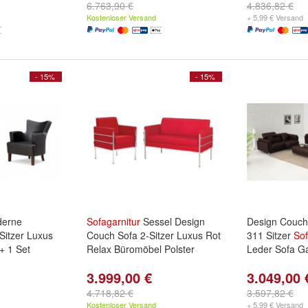
6.763,90 €
4.836,82 €
Kostenloser Versand
+ 5,99 € Versand
- 15%
- 15%
erne
Sofagarnitur
Sessel Design
Design Couch
Sitzer Luxus
Couch Sofa 2-Sitzer Luxus Rot
311 Sitzer
Sof
+ 1 Set
Relax Büromöbel Polster
Leder Sofa Ga
3.999,00 €
3.049,00 
4.718,82 €
3.597,82 €
Kostenloser Versand
+ 5,99 € Versand