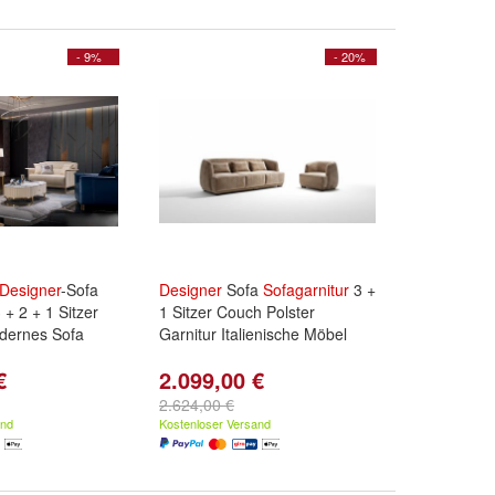
- 9%
- 20%
Designer
-Sofa
Designer
Sofa
Sofagarnitur
3 +
 + 2 + 1 Sitzer
1 Sitzer Couch Polster
dernes Sofa
Garnitur Italienische Möbel
€
2.099,00 €
2.624,00 €
and
Kostenloser Versand