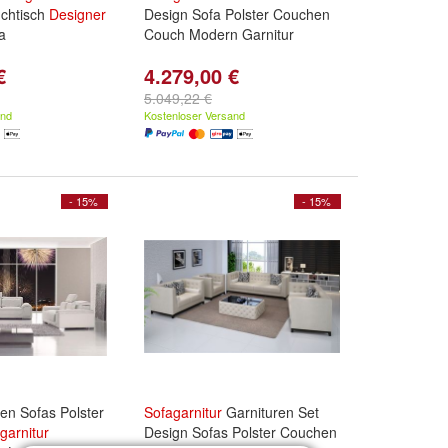
uchtisch
Designer
Design Sofa Polster Couchen
a
Couch Modern Garnitur
€
4.279,00 €
5.049,22 €
and
Kostenloser Versand
- 15%
- 15%
en Sofas Polster
Sofagarnitur
Garnituren Set
garnitur
Design Sofas Polster Couchen