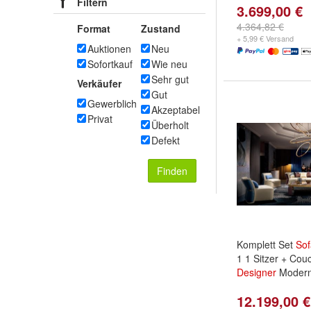
Filtern
3.699,00 €
4.364,82 €
Format
Zustand
+ 5,99 € Versand
Auktionen
Neu
Sofortkauf
Wie neu
Sehr gut
Verkäufer
Gut
Gewerblich
Akzeptabel
Privat
Überholt
Defekt
Finden
Komplett Set
Sof
1 1 Sitzer + Cou
Designer
Modern
12.199,00 €