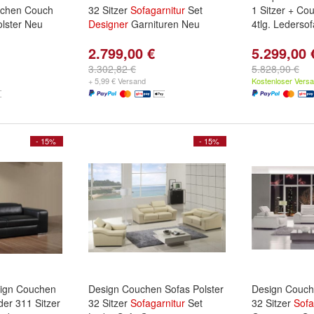
uchen Couch
32 Sitzer
Sofagarnitur
Set
1 Sitzer + Co
lster Neu
Designer
Garnituren Neu
4tlg. Ledersof
2.799,00 €
5.299,00 
3.302,82 €
5.828,90 €
+ 5,99 € Versand
Kostenloser Vers
- 15%
- 15%
ign Couchen
Design Couchen Sofas Polster
Design Couch
der 311 Sitzer
32 Sitzer
Sofagarnitur
Set
32 Sitzer
Sofa