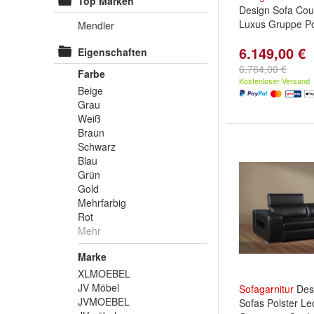
Top Marken
Design Sofa Co
Luxus Gruppe Po
Mendler
6.149,00 €
Eigenschaften
6.764,00 €
Farbe
Kostenloser Versand
Beige
Grau
Weiß
Braun
Schwarz
Blau
Grün
Gold
Mehrfarbig
Rot
Mehr
Marke
XLMOEBEL
JV Möbel
Sofagarnitur
Des
JVMOEBEL
Sofas Polster Le