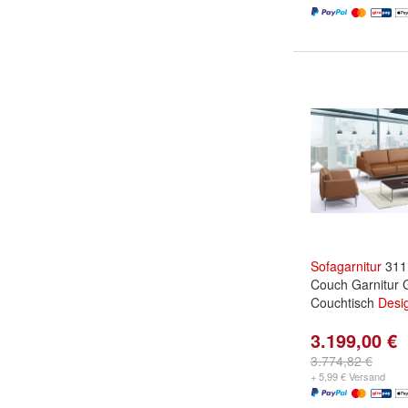
Sofagarnitur
311 
Couch Garnitur 
Couchtisch
Desi
3.199,00 €
3.774,82 €
+ 5,99 € Versand