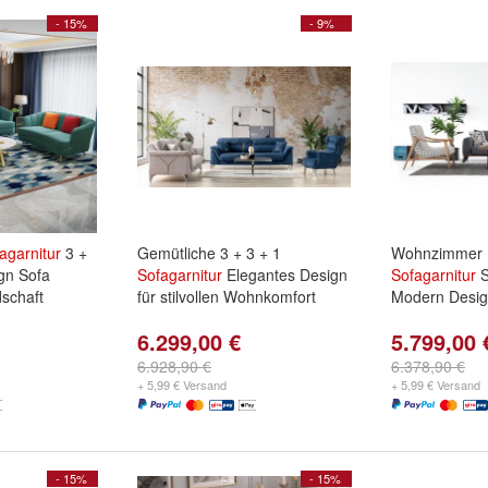
- 15%
- 9%
agarnitur
3 +
Gemütliche 3 + 3 + 1
Wohnzimmer 
ign Sofa
Sofagarnitur
Elegantes Design
Sofagarnitur
S
schaft
für stilvollen Wohnkomfort
Modern Desi
6.299,00 €
5.799,00 
6.928,90 €
6.378,90 €
+ 5,99 € Versand
+ 5,99 € Versand
- 15%
- 15%