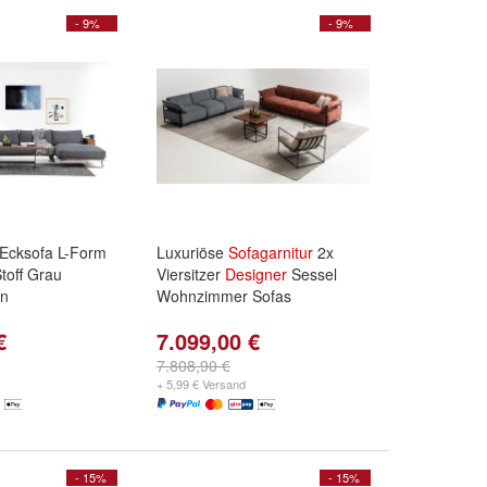
- 9%
- 9%
Ecksofa L-Form
Luxuriöse
Sofagarnitur
2x
toff Grau
Viersitzer
Designer
Sessel
gn
Wohnzimmer Sofas
€
7.099,00 €
7.808,90 €
+ 5,99 € Versand
- 15%
- 15%