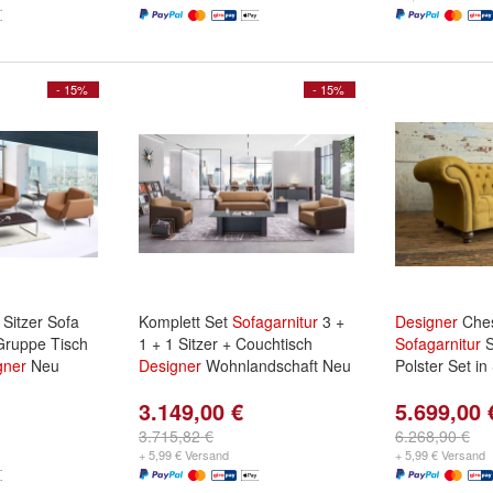
- 15%
- 15%
Sitzer Sofa
Komplett Set
Sofagarnitur
3 +
Designer
Ches
Gruppe Tisch
1 + 1 Sitzer + Couchtisch
Sofagarnitur
S
gner
Neu
Designer
Wohnlandschaft Neu
Polster Set in
3.149,00 €
5.699,00 
3.715,82 €
6.268,90 €
+ 5,99 € Versand
+ 5,99 € Versand