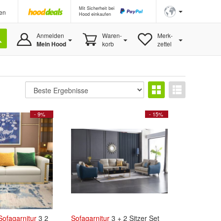
Mit Sicherheit bei
en
Hood einkaufen
Anmelden
Waren-
Merk-
Mein Hood
korb
zettel
- 9%
- 15%
Sofagarnitur
3 2
Sofagarnitur
3 + 2 Sitzer Set