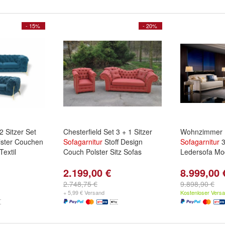
- 15%
- 20%
2 Sitzer Set
Chesterfield Set 3 + 1 Sitzer
Wohnzimmer
lster Couchen
Sofagarnitur
Stoff Design
Sofagarnitur
3
extil
Couch Polster Sitz Sofas
Ledersofa Mo
2.199,00 €
8.999,00 
2.748,75 €
9.898,90 €
+ 5,99 € Versand
Kostenloser Vers