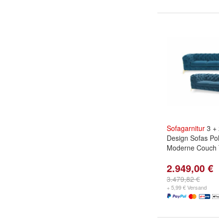
Sofagarnitur
3 + 
Design Sofas Po
Moderne Couch T
2.949,00 €
3.479,82 €
+ 5,99 € Versand