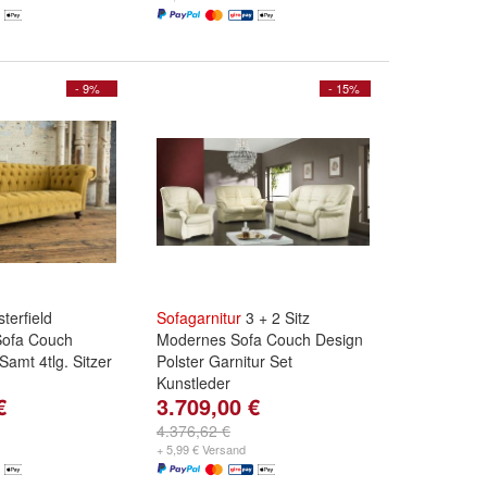
- 9%
- 15%
terfield
Sofagarnitur
3 + 2 Sitz
ofa Couch
Modernes Sofa Couch Design
 Samt 4tlg. Sitzer
Polster Garnitur Set
Kunstleder
€
3.709,00 €
4.376,62 €
+ 5,99 € Versand