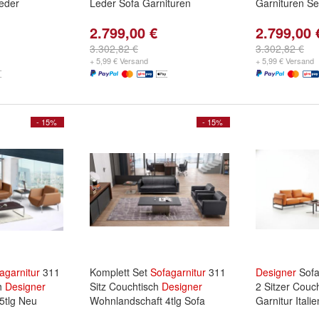
Leder
Leder Sofa Garnituren
Garnituren Se
2.799,00 €
2.799,00 
3.302,82 €
3.302,82 €
+ 5,99 € Versand
+ 5,99 € Versand
- 15%
- 15%
agarnitur
311
Komplett Set
Sofagarnitur
311
Designer
Sof
ch
Designer
Sitz Couchtisch
Designer
2 Sitzer Couc
5tlg Neu
Wohnlandschaft 4tlg Sofa
Garnitur Itali