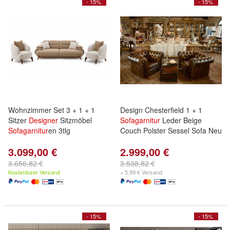
- 15%
- 15%
Wohnzimmer Set 3 + 1 + 1
Design Chesterfield 1 + 1
Sitzer
Designer
Sitzmöbel
Sofagarnitur
Leder Beige
Sofagarnitur
en 3tlg
Couch Polster Sessel Sofa Neu
3.099,00 €
2.999,00 €
3.656,82 €
3.538,82 €
Kostenloser Versand
+ 5,99 € Versand
- 15%
- 15%