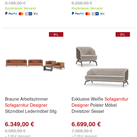
3.185,00 €
6.268,90 €
Kostenloser Versand
Kostenloser Versand
- 9%
- 9%
Braune Arbeitszimmer
Exklusive Weiße
Sofagarnitur
Sofagarnitur
Designer
Designer
Polster Möbel
Sitzmöbel Ledermöbel 5tlg
Dreisitzer Sessel
6.349,00 €
6.699,00 €
6.983,90 €
7.368,90 €
+ 5,99 € Versand
+ 5,99 € Versand