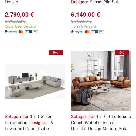
Design
Designer
Sessel 2tlg Set
2.799,00 €
6.149,00 €
3.302,82 €
6.763,90 €
Kostenloser Versand
+ 5,99 € Versand
- 9%
- 9%
Sofagarnitur
3 + 1 Sitzer
Sofagarnitur
4 + 3+1 Ledersofa
Luxusmöbel
Designer
TV
Couch Wohnlandschaft
Lowboard Couchtische
Garnitur Design Modern Sofa