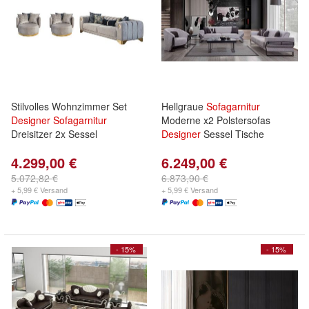
Stilvolles Wohnzimmer Set
Hellgraue
Sofagarnitur
Designer
Sofagarnitur
Moderne x2 Polstersofas
Dreisitzer 2x Sessel
Designer
Sessel Tische
4.299,00 €
6.249,00 €
5.072,82 €
6.873,90 €
+ 5,99 € Versand
+ 5,99 € Versand
- 15%
- 15%