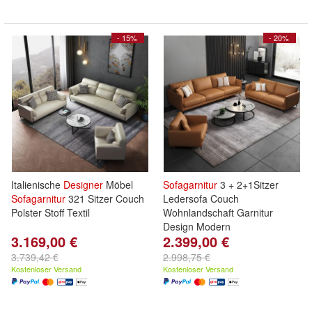
- 15%
- 20%
Italienische
Designer
Möbel
Sofagarnitur
3 + 2+1Sitzer
Sofagarnitur
321 Sitzer Couch
Ledersofa Couch
Polster Stoff Textil
Wohnlandschaft Garnitur
Design Modern
3.169,00 €
2.399,00 €
3.739,42 €
2.998,75 €
Kostenloser Versand
Kostenloser Versand