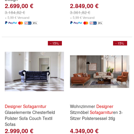
2.699,00 €
2.849,00 €
3.184,82 €
3.361,82 €
+ 5,99 € Versand
+ 5,99 € Versand
- 15%
- 15%
Designer
Sofagarnitur
Wohnzimmer
Designer
Glaselemente Chesterfield
Sitzmöbel
Sofagarnitur
en 3-
Polster Sofa Couch Textil
Sitzer Polstersessel 3tlg
Sofas
2.999,00 €
4.349,00 €