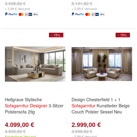
3.538,82 €
5.131,82 €
+ 5,99 € Versand
+ 5,99 € Versand
- 15%
- 15%
Hellgraue Stylische
Design Chesterfield 1 + 1
Sofagarnitur
Designer
3-Sitzer
Sofagarnitur
Kunstleder Beige
Polstersofa 2tlg
Couch Polster Sessel Neu
4.099,00 €
2.999,00 €
4.836,82 €
3.538,82 €
Kostenloser Versand
+ 5,99 € Versand