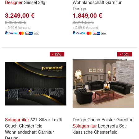
Designer
Sessel 2tlg
Wohnlandschaft Garnitur
Design
3.249,00 €
1.849,00 €
3.833,82 €
2.311,25 €
+ 5,99 € Versand
+ 5,99 € Versand
- 15%
- 15%
Sofagarnitur
321 Sitzer Textil
Design Couch Polster Garnitur
Couch Chesterfield
Sofagarnitur
Ledersofa Set
Wohnlandschaft Garnitur
klassische Chesterfield
Design