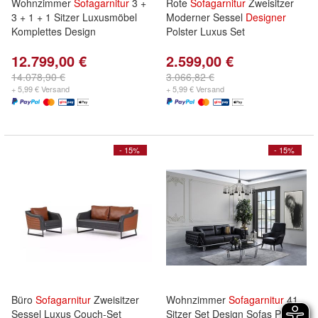
Wohnzimmer
Sofagarnitur
3 +
Rote
Sofagarnitur
Zweisitzer
3 + 1 + 1 Sitzer Luxusmöbel
Moderner Sessel
Designer
Komplettes Design
Polster Luxus Set
12.799,00 €
2.599,00 €
14.078,90 €
3.066,82 €
+ 5,99 € Versand
+ 5,99 € Versand
- 15%
- 15%
Büro
Sofagarnitur
Zweisitzer
Wohnzimmer
Sofagarnitur
41
Sessel Luxus Couch-Set
Sitzer Set Design Sofas Polster