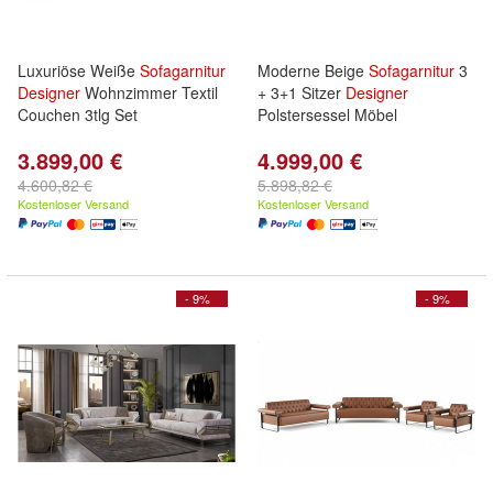
Luxuriöse Weiße
Sofagarnitur
Moderne Beige
Sofagarnitur
3
Designer
Wohnzimmer Textil
+ 3+1 Sitzer
Designer
Couchen 3tlg Set
Polstersessel Möbel
3.899,00 €
4.999,00 €
4.600,82 €
5.898,82 €
Kostenloser Versand
Kostenloser Versand
- 9%
- 9%