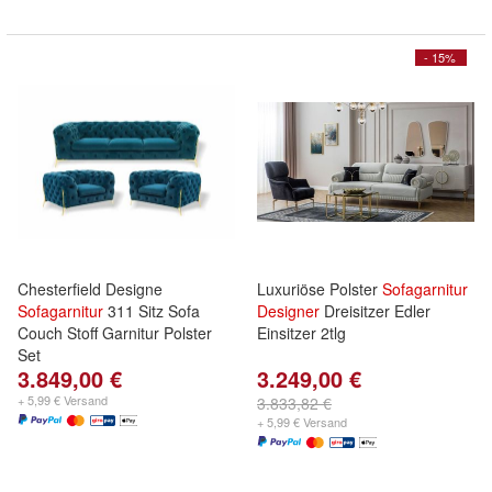
- 15%
Chesterfield Designe
Luxuriöse Polster
Sofagarnitur
Sofagarnitur
311 Sitz Sofa
Designer
Dreisitzer Edler
Couch Stoff Garnitur Polster
Einsitzer 2tlg
Set
3.849,00 €
3.249,00 €
+ 5,99 € Versand
3.833,82 €
+ 5,99 € Versand