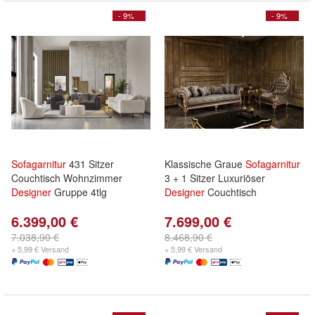
- 9%
- 9%
Sofagarnitur
431 Sitzer
Klassische Graue
Sofagarnitur
Couchtisch Wohnzimmer
3 + 1 Sitzer Luxuriöser
Designer
Gruppe 4tlg
Designer
Couchtisch
6.399,00 €
7.699,00 €
7.038,90 €
8.468,90 €
+ 5,99 € Versand
+ 5,99 € Versand