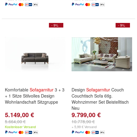
- 9%
- 9%
Komfortable
Sofagarnitur
3 + 3
Design
Sofagarnitur
Couch
+ 1 Sitze Stilvolles Design
Couchtisch Sofa 6tlg.
Wohnlandschaft Sitzgruppe
Wohnzimmer Set Beistelltisch
Neu
5.149,00 €
9.799,00 €
5.664,00 €
10.778,90 €
Kostenloser Versand
+ 5,99 € Versand