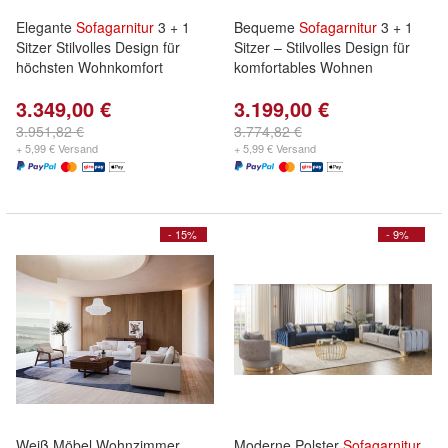
Elegante
Sofagarnitur
3 + 1
Bequeme
Sofagarnitur
3 + 1
Sitzer Stilvolles Design für
Sitzer – Stilvolles Design für
höchsten Wohnkomfort
komfortables Wohnen
3.349,00 €
3.199,00 €
3.951,82 €
3.774,82 €
+ 5,99 € Versand
+ 5,99 € Versand
- 15%
- 9%
Weiß Möbel Wohnzimmer
Moderne Polster
Sofagarnitur