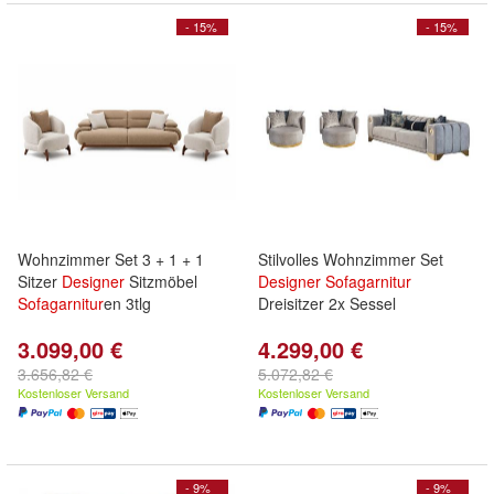
- 15%
- 15%
Wohnzimmer Set 3 + 1 + 1
Stilvolles Wohnzimmer Set
Sitzer
Designer
Sitzmöbel
Designer
Sofagarnitur
Sofagarnitur
en 3tlg
Dreisitzer 2x Sessel
3.099,00 €
4.299,00 €
3.656,82 €
5.072,82 €
Kostenloser Versand
Kostenloser Versand
- 9%
- 9%