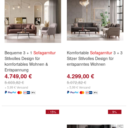
Bequeme 3 + 1
Sofagarnitur
Komfortable
Sofagarnitur
3 + 3
Stilvolles Design für
Sitzer Stilvolles Design für
komfortables Wohnen &
entspanntes Wohnen
Entspannung
4.749,00 €
4.299,00 €
5.603,82 €
5.072,82 €
+ 5,99 € Versand
+ 5,99 € Versand
- 15%
- 9%