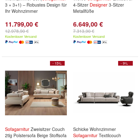
3 + 3+1) – Robustes Design für
4-Sitzer
Designer
3-Sitzer
Ihr Wohnzimmer
Metallfüße
11.799,00 €
6.649,00 €
12.978,90 €
7.313,90 €
Kostenloser Versand
Kostenloser Versand
- 15%
- 9%
Sofagarnitur
Zweisitzer Couch
Schicke Wohnzimmer
2tlg Polstersofa Beige Stoffsofa
Sofagarnitur
Textilcouch