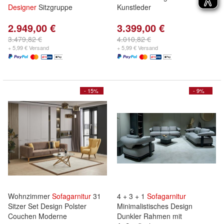
Designer
Sitzgruppe
Kunstleder
2.949,00 €
3.399,00 €
3.479,82 €
4.010,82 €
+ 5,99 € Versand
+ 5,99 € Versand
- 15%
- 9%
Wohnzimmer
Sofagarnitur
31
4 + 3 + 1
Sofagarnitur
Sitzer Set Design Polster
Minimalistisches Design
Couchen Moderne
Dunkler Rahmen mit