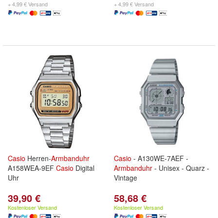
+ 4,99 € Versand
+ 4,99 € Versand
Casio
Herren-
Armbanduhr
Casio
- A130WE-7AEF -
A158WEA-9EF
Casio
Digital
Armbanduhr
- Unisex - Quarz -
Uhr
Vintage
39,90 €
58,68 €
Kostenloser Versand
Kostenloser Versand