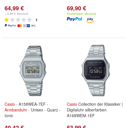
64,99 €
69,90 €
+ 4,99 € Versand
Kostenloser Versand
1
Casio
- A158WEA-7EF -
Casio
Collection der Klassiker |
Armbanduhr
- Unisex - Quarz -
Digitaluhr silberfarben
Ionic
A168WEM-1EF
40,42 €
53,99 €