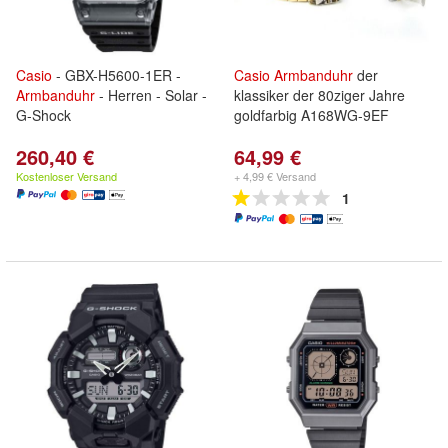
Casio
- GBX-H5600-1ER -
Casio
Armbanduhr
der
Armbanduhr
- Herren - Solar -
klassiker der 80ziger Jahre
G-Shock
goldfarbig A168WG-9EF
260,40 €
64,99 €
Kostenloser Versand
+ 4,99 € Versand
1