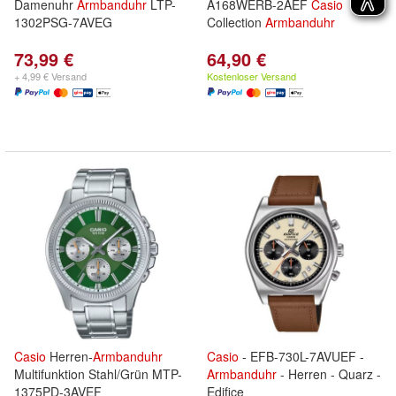
Damenuhr
Armbanduhr
LTP-
A168WERB-2AEF
Casio
1302PSG-7AVEG
Collection
Armbanduhr
73,99 €
64,90 €
+ 4,99 € Versand
Kostenloser Versand
Casio
Herren-
Armbanduhr
Casio
- EFB-730L-7AVUEF -
Multifunktion Stahl/Grün MTP-
Armbanduhr
- Herren - Quarz -
1375PD-3AVEF
Edifice