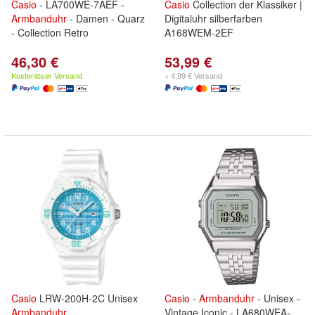
Casio
- LA700WE-7AEF -
Casio
Collection der Klassiker |
Armbanduhr
- Damen - Quarz
Digitaluhr silberfarben
- Collection Retro
A168WEM-2EF
46,30 €
53,99 €
Kostenloser Versand
+ 4,99 € Versand
Casio
LRW-200H-2C Unisex
Casio
-
Armbanduhr
- Unisex -
Armbanduhr
Vintage Iconic - LA680WEA-