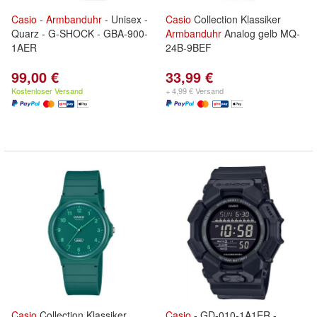
Casio
-
Armbanduhr
- Unisex -
Casio
Collection Klassiker
Quarz - G-SHOCK - GBA-900-
Armbanduhr
Analog gelb MQ-
1AER
24B-9BEF
99,00 €
33,99 €
Kostenloser Versand
+ 4,99 € Versand
Casio
Collection Klassiker
Casio
- GD-010-1A1ER -