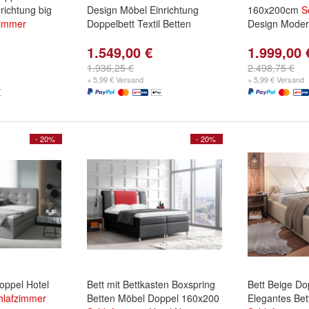
richtung big
Design Möbel Einrichtung
160x200cm
S
zimmer
Doppelbett Textil Betten
Design Moder
1.549,00 €
1.999,00 
1.936,25 €
2.498,75 €
+ 5,99 € Versand
+ 5,99 € Versand
- 20%
- 20%
oppel Hotel
Bett mit Bettkasten Boxspring
Bett Beige Dop
hlafzimmer
Betten Möbel Doppel 160x200
Elegantes Bett