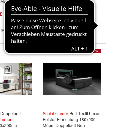
Modern Neu
hotel neu
schlafzimmer
€
1.749,00 €
2.186,25 €
+ 5,99 € Versand
- 20%
- 20%
 Doppelbett
Schlafzimmer
Bett Textil Luxus
zimmer
Polster Einrichtung 180x200
160x200cm
Möbel Doppelbett Neu