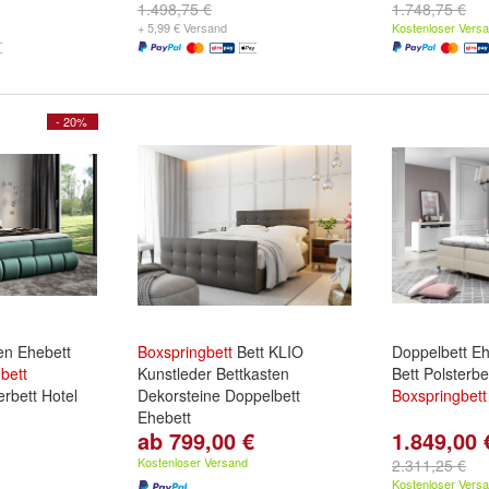
1.498,75 €
1.748,75 €
+ 5,99 € Versand
Kostenloser Vers
- 20%
ten Ehebett
Boxspringbett
Bett KLIO
Doppelbett Eh
bett
Kunstleder Bettkasten
Bett Polsterbe
erbett Hotel
Dekorsteine Doppelbett
Boxspringbett
Ehebett
ab 799,00 €
1.849,00 
Maße:
140cm x 200cm
,
160cm x 200cm
und
180cm x
Kostenloser Versand
2.311,25 €
200cm
Kostenloser Vers