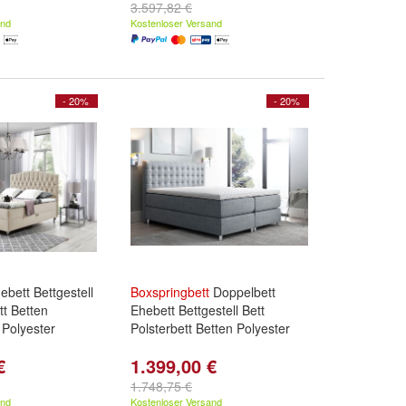
3.597,82 €
and
Kostenloser Versand
- 20%
- 20%
ebett Bettgestell
Boxspringbett
Doppelbett
tt Betten
Ehebett Bettgestell Bett
Polyester
Polsterbett Betten Polyester
€
1.399,00 €
1.748,75 €
and
Kostenloser Versand