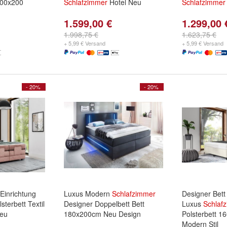
200x200
Schlafzimmer
Hotel Neu
Schlafzimmer
1.599,00 €
1.299,00 
1.998,75 €
1.623,75 €
+ 5,99 € Versand
+ 5,99 € Versand
- 20%
- 20%
Einrichtung
Luxus Modern
Schlafzimmer
Designer Bett
sterbett Textil
Designer Doppelbett Bett
Luxus
Schlaf
eu
180x200cm Neu Design
Polsterbett 
Modern Stil