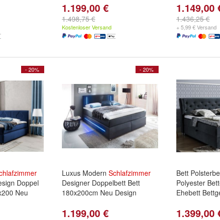
1.199,00 €
1.149,00 
1.498,75 €
1.436,25 €
Kostenloser Versand
+ 5,99 € Versand
- 20%
- 20%
chlafzimmer
Luxus Modern
Schlafzimmer
Bett Polsterbe
esign Doppel
Designer Doppelbett Bett
Polyester Bet
x200 Neu
180x200cm Neu Design
Ehebett Bettge
1.199,00 €
1.399,00 