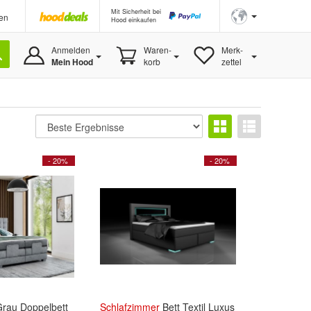
Mit Sicherheit bei
en
Hood einkaufen
Anmelden
Waren-
Merk-
Mein Hood
korb
zettel
- 20%
- 20%
Grau Doppelbett
Schlafzimmer
Bett Textil Luxus