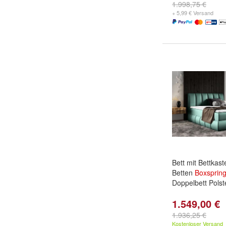
1.998,75 €
+ 5,99 € Versand
Bett mit Bettkas
Betten
Boxspring
Doppelbett Polst
1.549,00 €
1.936,25 €
Kostenloser Versand