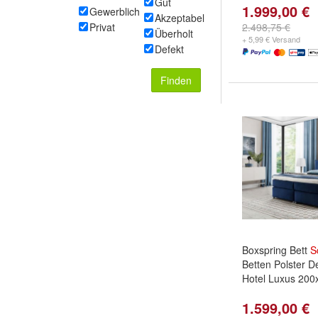
Gut
1.999,00 €
Gewerblich
Akzeptabel
Privat
2.498,75 €
Überholt
+ 5,99 € Versand
Defekt
Finden
Boxspring Bett
S
Betten Polster D
Hotel Luxus 200
1.599,00 €