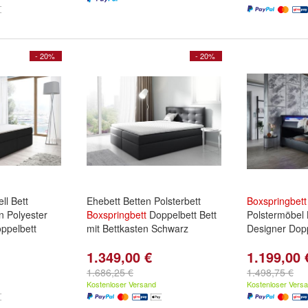
- 20%
- 20%
ll Bett
Ehebett Betten Polsterbett
Boxspringbett
n Polyester
Boxspringbett
Doppelbett Bett
Polstermöbel 
ppelbett
mit Bettkasten Schwarz
Designer Dop
1.349,00 €
1.199,00 
1.686,25 €
1.498,75 €
Kostenloser Versand
Kostenloser Vers