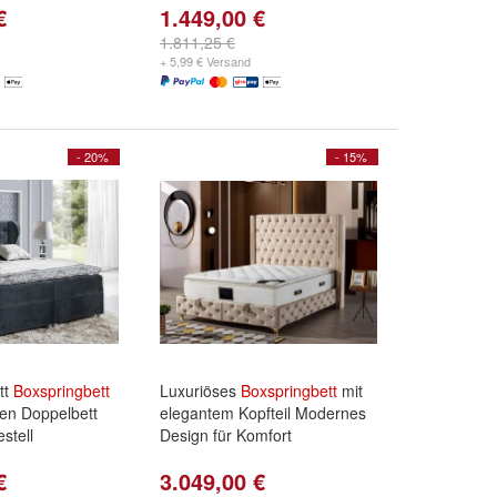
€
1.449,00 €
1.811,25 €
+ 5,99 € Versand
- 20%
- 15%
tt
Boxspringbett
Luxuriöses
Boxspringbett
mit
ten Doppelbett
elegantem Kopfteil Modernes
stell
Design für Komfort
€
3.049,00 €