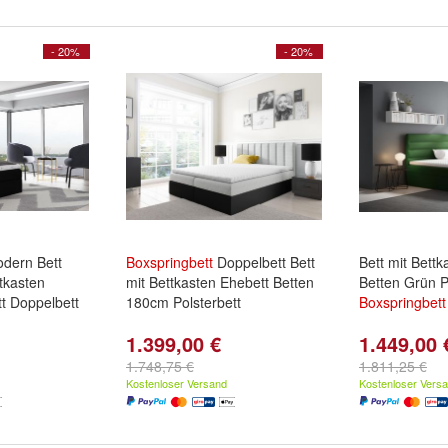
- 20%
- 20%
dern Bett
Boxspringbett
Doppelbett Bett
Bett mit Bett
tkasten
mit Bettkasten Ehebett Betten
Betten Grün P
tt Doppelbett
180cm Polsterbett
Boxspringbett
1.399,00 €
1.449,00 
1.748,75 €
1.811,25 €
Kostenloser Versand
Kostenloser Vers