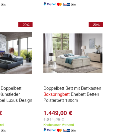
- 20%
- 20%
Doppelbett
Doppelbett Bett mit Bettkasten
Kunstleder
Boxspringbett
Ehebett Betten
pel Luxus Design
Polsterbett 180cm
€
1.449,00 €
1.811,25 €
and
Kostenloser Versand