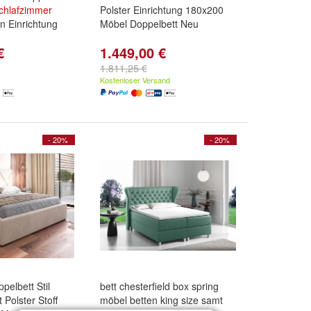
chlafzimmer
Polster Einrichtung 180x200
n Einrichtung
Möbel Doppelbett Neu
€
1.449,00 €
1.811,25 €
Kostenloser Versand
- 20%
- 20%
pelbett Stil
bett chesterfield box spring
 Polster Stoff
möbel betten king size samt