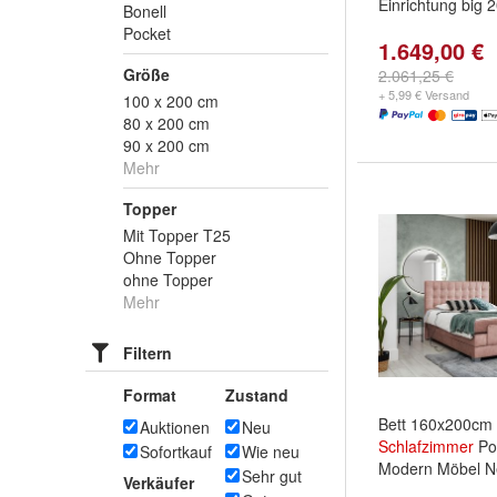
Einrichtung big 
Bonell
Pocket
1.649,00 €
Größe
2.061,25 €
+ 5,99 € Versand
100 x 200 cm
80 x 200 cm
90 x 200 cm
Mehr
Topper
Mit Topper T25
Ohne Topper
ohne Topper
Mehr
Filtern
Format
Zustand
Bett 160x200cm 
Auktionen
Neu
Schlafzimmer
Pol
Sofortkauf
Wie neu
Modern Möbel N
Sehr gut
Verkäufer