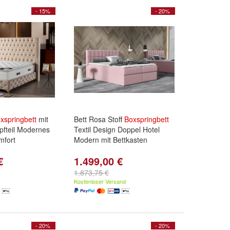
- 15%
- 20%
xspringbett
mit
Bett Rosa Stoff
Boxspringbett
pfteil Modernes
Textil Design Doppel Hotel
mfort
Modern mit Bettkasten
€
1.499,00 €
1.873,75 €
Kostenloser Versand
- 20%
- 20%