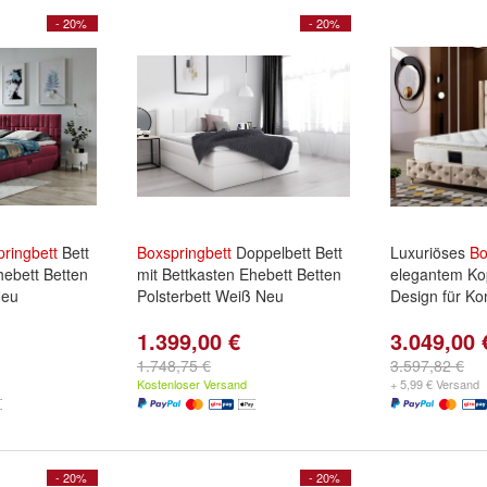
- 20%
- 20%
ringbett
Bett
Boxspringbett
Doppelbett Bett
Luxuriöses
Bo
hebett Betten
mit Bettkasten Ehebett Betten
elegantem Ko
Neu
Polsterbett Weiß Neu
Design für Ko
1.399,00 €
3.049,00 
1.748,75 €
3.597,82 €
Kostenloser Versand
+ 5,99 € Versand
- 20%
- 20%