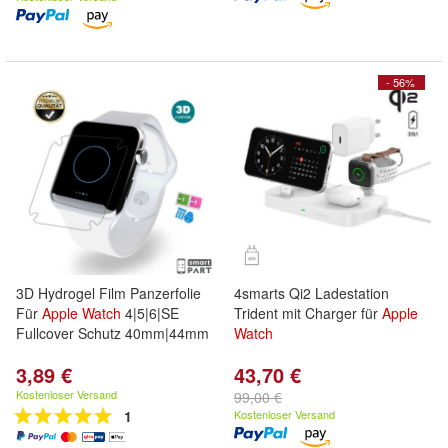
- 56%
3D Hydrogel Film Panzerfolie
4smarts Qi2 Ladestation
Für
Apple
Watch
4|5|6|SE
Trident mit Charger für
Apple
Fullcover Schutz 40mm|44mm
Watch
3,89 €
43,70 €
Kostenloser Versand
99,00 €
1
Kostenloser Versand