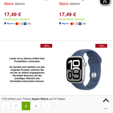
Watch
44mm
Watch
44mm
17,49 €
17,49 €
Kostenloser Versand
Kostenloser Versand
- 40%
- 15%
Apple
Watch
9 Cell 45mm
Smart
watch
Apple
Watch
1740 Artikel zum Thema
auf 37 Seiten
Apple Watch
Midnight Alu Midnight Sport
Series 10 GPS + Cellular
7
8
9
Band M/L
46mm Silber Aluminium