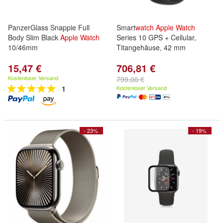
PanzerGlass Snappie Full
Smart
watch
Apple
Watch
Body Slim Black
Apple
Watch
Series 10 GPS + Cellular,
10/46mm
Titangehäuse, 42 mm
15,47 €
706,81 €
Kostenloser Versand
799,00 €
1
Kostenloser Versand
- 23%
- 19%