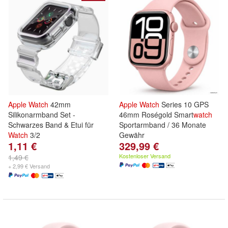
Apple
Watch
42mm
Apple
Watch
Series 10 GPS
Silikonarmband Set -
46mm Roségold Smart
watch
Schwarzes Band & Etui für
Sportarmband / 36 Monate
Watch
3/2
Gewähr
1,11 €
329,99 €
Kostenloser Versand
1,49 €
+ 2,99 € Versand