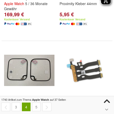
Apple
Watch
5 / 36 Monate
Proximity Kleber 44mm
Gewähr
169,99 €
5,95 €
Kostenloser Versand
Kostenloser Versand
Apple
Watch
Series 5 Touch
LCD Display Flex Kabel
1740 Artikel zum Thema
auf 37 Seiten
Apple Watch
Flex Kabel Sensor Gravity
Ersatzteil für
Apple
Watch
4.
3
4
5
Proximity Kleber 40mm
Gen 40mm Zubehör Reparatur