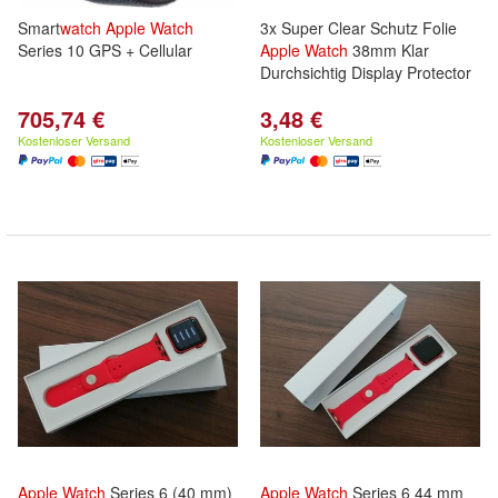
Smart
watch
Apple
Watch
3x Super Clear Schutz Folie
Series 10 GPS + Cellular
Apple
Watch
38mm Klar
Durchsichtig Display Protector
705,74 €
3,48 €
Kostenloser Versand
Kostenloser Versand
Apple
Watch
Series 6 (40 mm)
Apple
Watch
Series 6 44 mm