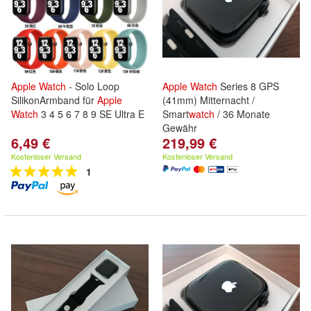
Apple
Watch
- Solo Loop
Apple
Watch
Series 8 GPS
SilikonArmband für
Apple
(41mm) Mitternacht /
Watch
3 4 5 6 7 8 9 SE Ultra E
Smart
watch
/ 36 Monate
Gewähr
6,49 €
219,99 €
Kostenloser Versand
Kostenloser Versand
1