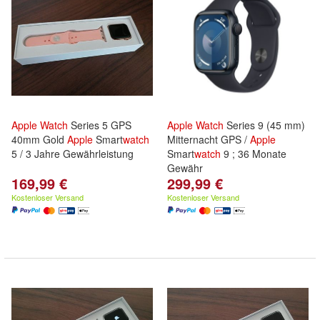
Apple
Watch
Series 5 GPS
Apple
Watch
Series 9 (45 mm)
40mm Gold
Apple
Smart
watch
Mitternacht GPS /
Apple
5 / 3 Jahre Gewährleistung
Smart
watch
9 ; 36 Monate
Gewähr
169,99 €
299,99 €
Kostenloser Versand
Kostenloser Versand