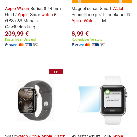
Apple
Watch
Series 6 44 mm
Magnetisches Smart
Watch
Gold /
Apple
Smart
watch
6
Schnellladegerät Ladekabel für
GPS / 36 Monate
Apple
Watch
- 1M
Gewährleistung
209,99 €
6,99 €
Kostenloser Versand
Kostenloser Versand
- 11%
Smart
watch
Apple
Apple
Watch
9x Matt Schutz Folie
Apple