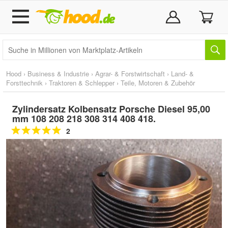
Hood
›
Business & Industrie
›
Agrar- & Forstwirtschaft
›
Land- &
Forsttechnik
›
Traktoren & Schlepper
›
Teile, Motoren & Zubehör
Zylindersatz Kolbensatz Porsche Diesel 95,00
mm 108 208 218 308 314 408 418.
2