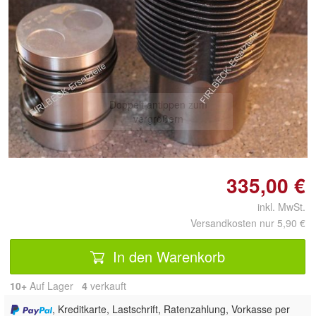
Doppelt antippen zum
vergrößern
335,00 €
inkl. MwSt.
Versandkosten nur 5,90 €
In den Warenkorb
10+
Auf Lager
4
 verkauft
, Kreditkarte, Lastschrift, Ratenzahlung, Vorkasse per