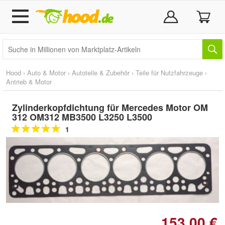
Hood
›
Auto & Motor
›
Autoteile & Zubehör
›
Teile für Nutzfahrzeuge
›
Antrieb & Motor
Zylinderkopfdichtung für Mercedes Motor OM
312 OM312 MB3500 L3250 L3500
1
Doppelt antippen zum
vergrößern
153,00 €