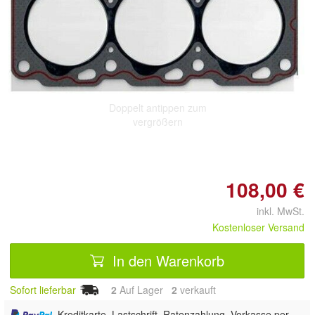
Doppelt antippen zum
vergrößern
108,00 €
inkl. MwSt.
Kostenloser Versand
In den Warenkorb
Sofort lieferbar
2
Auf Lager
2
 verkauft
, Kreditkarte, Lastschrift, Ratenzahlung, Vorkasse per