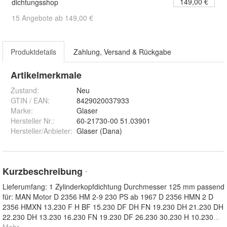
149,00 €
dichtungsshop
15 Angebote ab 149,00 €
Produktdetails
Zahlung, Versand & Rückgabe
Artikelmerkmale
Zustand:
Neu
GTIN / EAN:
8429020037933
Marke:
Glaser
Hersteller Nr.:
60-21730-00 51.03901
Hersteller/Anbieter
:
Glaser (Dana)
Kurzbeschreibung
*
Lieferumfang: 1 Zylinderkopfdichtung Durchmesser 125 mm passend
für: MAN Motor D 2356 HM 2-9 230 PS ab 1967 D 2356 HMN 2 D
2356 HMXN 13.230 F H BF 15.230 DF DH FN 19.230 DH 21.230 DH
22.230 DH 13.230 16.230 FN 19.230 DF 26.230 30.230 H 10.230
...