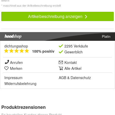
Mehr
* maschinell aus der Artikelbeschreibung erstellt
Artikelbeschreibung anzeigen
Platin
dichtungsshop
2295 Verkäufe
100% positiv
Gewerblich
Anrufen
Kontakt
Merken
Alle Artikel
Impressum
AGB
&
Datenschutz
Widerrufsbelehrung
Produktrezensionen
So beurteilen Kunden dieses Produkt.