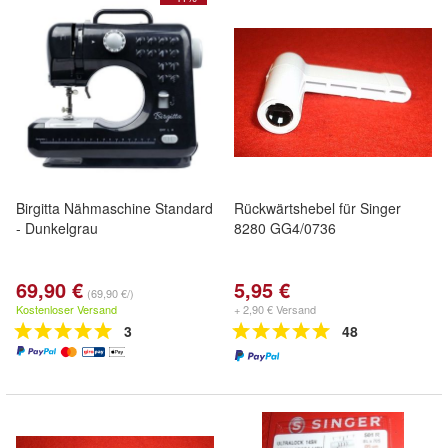
Birgitta Nähmaschine Standard
Rückwärtshebel für Singer
- Dunkelgrau
8280 GG4/0736
69,90 €
5,95 €
(69,90 €/)
Kostenloser Versand
+ 2,90 € Versand
3
48