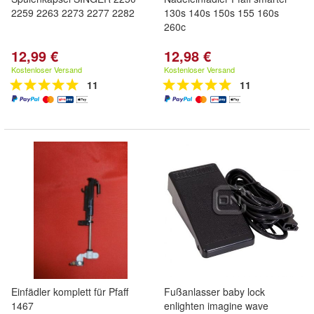
2259 2263 2273 2277 2282
130s 140s 150s 155 160s
260c
12,99 €
12,98 €
Kostenloser Versand
Kostenloser Versand
11
11
Einfädler komplett für Pfaff
Fußanlasser baby lock
1467
enlighten imagine wave