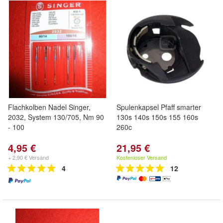
Flachkolben Nadel Singer,
Spulenkapsel Pfaff smarter
2032, System 130/705, Nm 90
130s 140s 150s 155 160s
- 100
260c
4,95 €
21,95 €
+ 2,90 € Versand
Kostenloser Versand
4
12