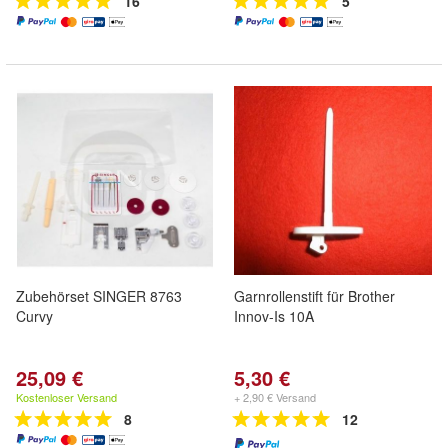
16
5
Zubehörset SINGER 8763
Garnrollenstift für Brother
Curvy
Innov-Is 10A
25,09 €
5,30 €
Kostenloser Versand
+ 2,90 € Versand
8
12