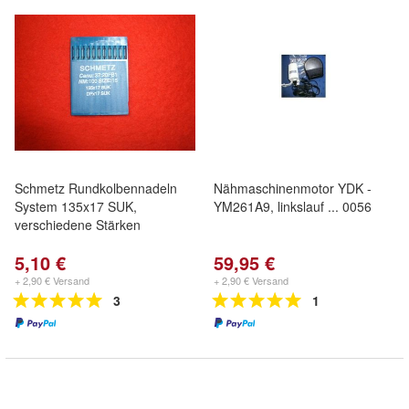
Schmetz Rundkolbennadeln
Nähmaschinenmotor YDK -
System 135x17 SUK,
YM261A9, linkslauf ... 0056
verschiedene Stärken
5,10 €
59,95 €
+ 2,90 € Versand
+ 2,90 € Versand
3
1