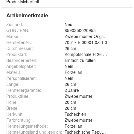
Produktsicherheit
Artikelmerkmale
Zustand:
Neu
GTIN / EAN:
8590250020955
Marke:
Zwiebelmuster Original Bohemia
Hersteller Nr.:
70517 B 00001 0Z 1 0
Durchmesser
:
26 cm
Produktart
:
Kompotschale R 26 cm mit Zierfuss
Besonderheiten
:
Einfach zu füllen
Angebotspaket
:
Nein
Material
:
Porzellan
Personalisieren
:
Nein
Länge
:
26 cm
Herstellergarantie
:
2 Jahre
Produktlinie
:
Zwiebelmuster
Höhe
:
20 cm
Breite
:
26 cm
Herkunft
:
Tschechien
Farbrichtung
:
Zwiebelmuster
Herstellungsmethode
:
Porzellan
Herstellungsland und -region
:
Tschechische Republik