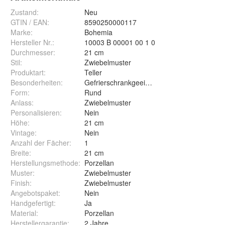
Zustand:
Neu
GTIN / EAN:
8590250000117
Marke:
Bohemia
Hersteller Nr.:
10003 B 00001 00 1 0
Durchmesser
:
21 cm
Stil
:
Zwiebelmuster
Produktart
:
Teller
Besonderheiten
:
Gefrierschrankgeeignet
Form
:
Rund
Anlass
:
Zwiebelmuster
Personalisieren
:
Nein
Höhe
:
21 cm
Vintage
:
Nein
Anzahl der Fächer
:
1
Breite
:
21 cm
Herstellungsmethode
:
Porzellan
Muster
:
Zwiebelmuster
Finish
:
Zwiebelmuster
Angebotspaket
:
Nein
Handgefertigt
:
Ja
Material
:
Porzellan
Herstellergarantie
:
2 Jahre