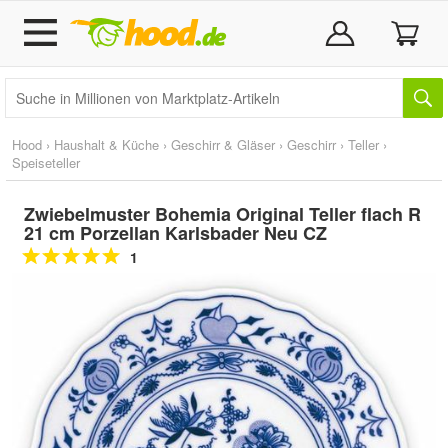
Hood
›
Haushalt & Küche
›
Geschirr & Gläser
›
Geschirr
›
Teller
›
Speiseteller
Zwiebelmuster Bohemia Original Teller flach R
21 cm Porzellan Karlsbader Neu CZ
1