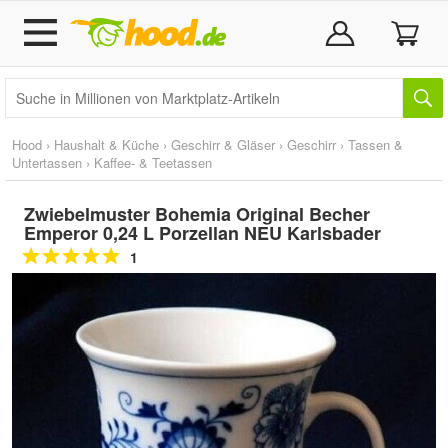
Hood
›
Haushalt & Küche
›
Geschirr & Gläser
›
Geschirr
›
Tassen &
Untertassen
›
Kaffee- & Teetassen
Zwiebelmuster Bohemia Original Becher
Emperor 0,24 L Porzellan NEU Karlsbader
1