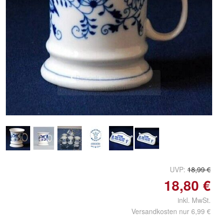
Doppelt antippen zum
vergrößern
UVP:
18,99 €
18,80 €
inkl. MwSt.
Versandkosten nur 6,99 €