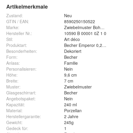
Artikelmerkmale
Zustand:
Neu
GTIN / EAN:
8590250150522
Marke:
Zwiebelmuster Bohemia Original
Hersteller Nr.:
10590 B 00001 0Z 1 0
Stil
:
Art déco
Produktart
:
Becher Emperor 0,24 L
Besonderheiten
:
Dekoriert
Form
:
Becher
Anlass
:
Familie
Personalisieren
:
Nein
Höhe
:
9,6 cm
Breite
:
7 cm
Muster
:
Zwiebelmuster
Glasgeschirrart
:
Becher
Angebotspaket
:
Nein
Kapazität
:
240 ml
Material
:
Porzellan
Herstellergarantie
:
2 Jahre
Gewicht
:
245g
Gedeck für
:
1