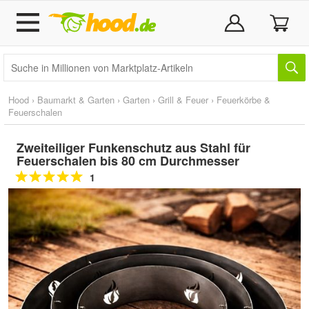
Hood
›
Baumarkt & Garten
›
Garten
›
Grill & Feuer
›
Feuerkörbe &
Feuerschalen
Zweiteiliger Funkenschutz aus Stahl für
Feuerschalen bis 80 cm Durchmesser
1