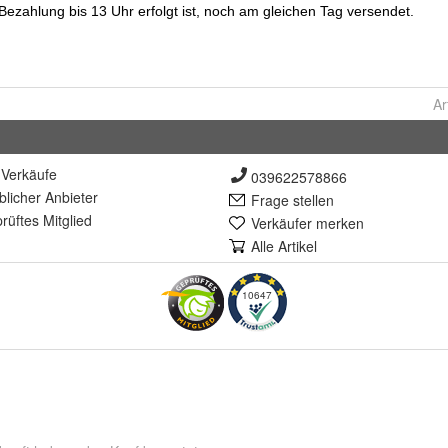
Ar
Verkäufe
039622578866
lich
er Anbieter
Frage stellen
rüft
es Mitglied
Verkäufer merken
Alle Artikel
10647