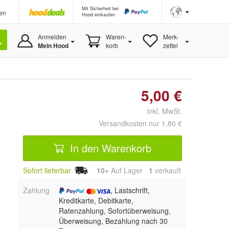
Mit Sicherheit bei
en
Hood einkaufen
Anmelden
Waren-
Merk-
Mein Hood
korb
zettel
5,00 €
inkl. MwSt.
Versandkosten nur 1,80 €
In den Warenkorb
Sofort lieferbar
10+
Auf Lager
1
 verkauft
Zahlung
, Lastschrift,
Kreditkarte, Debitkarte,
Ratenzahlung, Sofortüberweisung,
Überweisung, Bezahlung nach 30