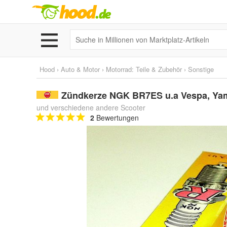
Hood
›
Auto & Motor
›
Motorrad: Teile & Zubehör
›
Sonstige
Zündkerze NGK BR7ES u.a Vespa, Ya
und verschiedene andere Scooter
2
Bewertungen