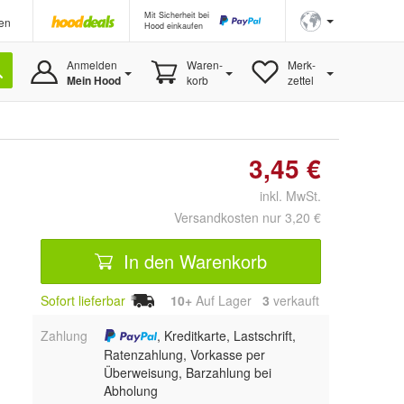
Mit Sicherheit bei
en
Hood einkaufen
Anmelden
Waren-
Merk-
Mein Hood
korb
zettel
3,45 €
inkl. MwSt.
Versandkosten nur 3,20 €
In den Warenkorb
Sofort lieferbar
10+
Auf Lager
3
 verkauft
Zahlung
, Kreditkarte, Lastschrift,
Ratenzahlung, Vorkasse per
Überweisung, Barzahlung bei
Abholung