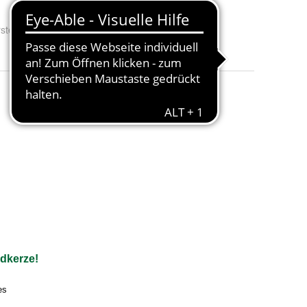
steller Nr.:
5122