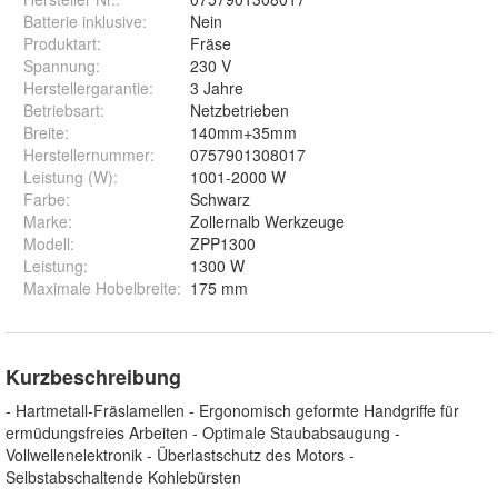
Batterie inklusive
:
Nein
Produktart
:
Fräse
Spannung
:
230 V
Herstellergarantie
:
3 Jahre
Betriebsart
:
Netzbetrieben
Breite
:
140mm+35mm
Herstellernummer
:
0757901308017
Leistung (W)
:
1001-2000 W
Farbe
:
Schwarz
Marke
:
Zollernalb Werkzeuge
Modell
:
ZPP1300
Leistung
:
1300 W
Maximale Hobelbreite
:
175 mm
Kurzbeschreibung
- Hartmetall-Fräslamellen - Ergonomisch geformte Handgriffe für
ermüdungsfreies Arbeiten - Optimale Staubabsaugung -
Vollwellenelektronik - Überlastschutz des Motors -
Selbstabschaltende Kohlebürsten