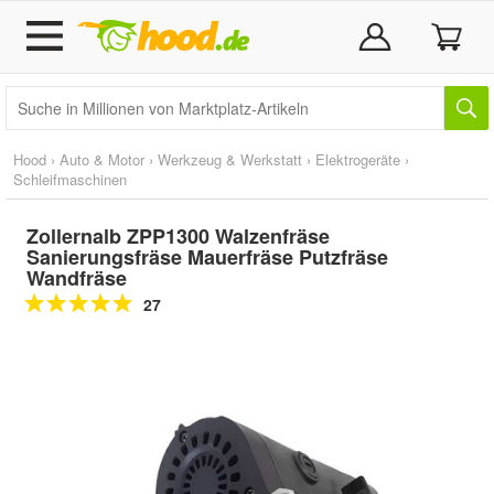
Hood
›
Auto & Motor
›
Werkzeug & Werkstatt
›
Elektrogeräte
›
Schleifmaschinen
Zollernalb ZPP1300 Walzenfräse
Sanierungsfräse Mauerfräse Putzfräse
Wandfräse
27