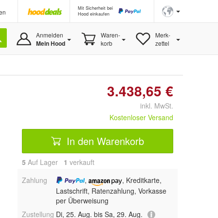
Mit Sicherheit bei
en
Hood einkaufen
Anmelden
Waren-
Merk-
Mein Hood
korb
zettel
3.438,65 €
g
inkl. MwSt.
Kostenloser Versand
In den Warenkorb
5
Auf Lager
1
 verkauft
Zahlung
,
, Kreditkarte,
Lastschrift, Ratenzahlung, Vorkasse
per Überweisung
Zustellung
Di, 25. Aug. bis Sa, 29. Aug.